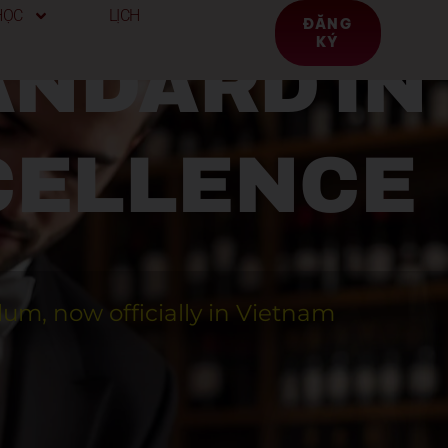
HỌC
LỊCH
ĐĂNG
KÝ
ANDARD IN
CELLENCE
lum, now officially in Vietnam