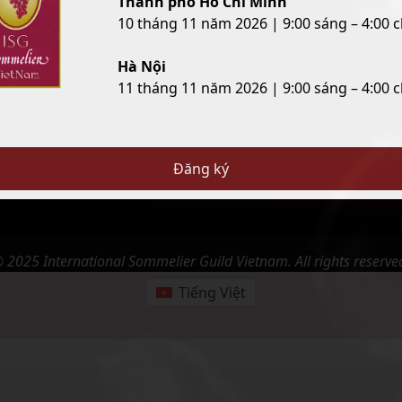
Thành phố Hồ Chí Minh
Đăng ký & Lịch thi
Hỗ trợ
10 tháng 11 năm 2026 | 9:00 sáng – 4:00 c
Đăng ký khóa học
Về ISGVN
Hà Nội
Lịch thi chứng chỉ
FAQ
11 tháng 11 năm 2026 | 9:00 sáng – 4:00 c
Privacy
Đăng ký
 2025 International Sommelier Guild Vietnam. All rights reserve
Tiếng Việt