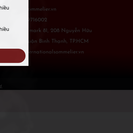
hiều
www.isgsommelier.vn
+84-28-39716002
hiều
11F Landmark 81, 208 Nguyễn Hữu
Cảnh, Quận Bình Thạnh, TP.HCM
info@internationalsommelier.vn
d.