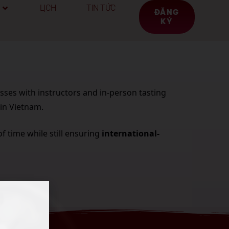
LỊCH
TIN TỨC
ĐĂNG
KÝ
asses with instructors and in-person tasting
 in Vietnam.
f time while still ensuring
international-
LIÊN HỆ