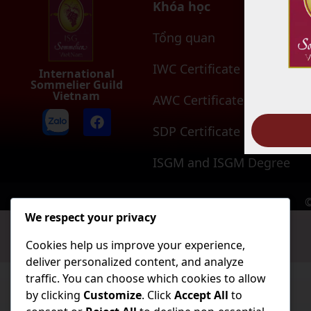
Khóa học
Tổng quan
IWC Certificate
International
Sommelier Guild
Vietnam
AWC Certificate
SDP Certificate
ISGM and ISGM Degree
©
We respect your privacy
Cookies help us improve your experience,
deliver personalized content, and analyze
traffic. You can choose which cookies to allow
by clicking
Customize
. Click
Accept All
to