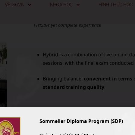
VỀ ISGVN
KHÓA HỌC
HÌNH THỨC HỌC
Hybrid classroom
Flexible yet complete experience
Hybrid is a combination of live-online cl
sessions, with the final exam conducted
Bringing balance:
convenient in terms
o
standard training quality
.
Sommelier Diploma Program (SDP)