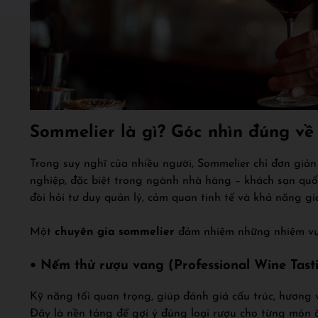
Sommelier là gì? Góc nhìn đúng về
Trong suy nghĩ của nhiều người, Sommelier chỉ đơn giả
nghiệp, đặc biệt trong ngành nhà hàng – khách sạn quố
đòi hỏi tư duy quản lý, cảm quan tinh tế và khả năng gia
Một
chuyên gia sommelier
đảm nhiệm những nhiệm vụ
• Nếm thử rượu vang (Professional Wine Tast
Kỹ năng tối quan trọng, giúp đánh giá cấu trúc, hương 
Đây là nền tảng để gợi ý đúng loại rượu cho từng món 