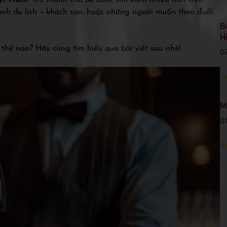
iệt Nam”
trở thành chủ đề được tìm kiếm nhiều hơn trên
ành du lịch – khách sạn, hoặc những người muốn theo đuổi
B
H
thế nào? Hãy cùng tìm hiểu qua bài viết sau nhé!
0
R
M
0
R