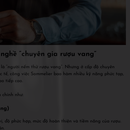
 nghề “chuyên gia rượu vang”
n là “người nếm thử rượu vang”. Nhưng ở cấp độ chuyên
c tế, công việc Sommelier bao hàm nhiều kỹ năng phức tạp,
o tiếp cao.
 chính như:
ing)
vị, độ phức hợp, mức độ hoàn thiện và tiềm năng của rượu.
ăn.