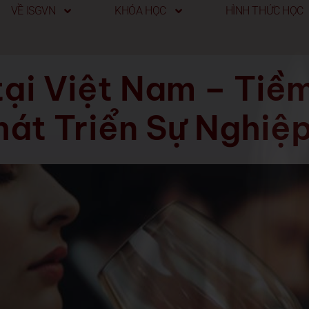
VỀ ISGVN
KHÓA HỌC
HÌNH THỨC HỌC
ại Việt Nam – Tiềm
át Triển Sự Nghiệ