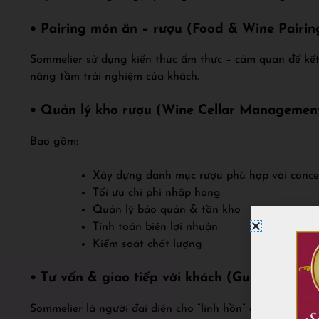
• Pairing món ăn – rượu (Food & Wine Pairin
Sommelier sử dụng kiến thức ẩm thực – cảm quan để kế
nâng tầm trải nghiệm của khách.
• Quản lý kho rượu (Wine Cellar Managemen
Bao gồm:
Xây dựng danh mục rượu phù hợp với conc
Tối ưu chi phí nhập hàng
Quản lý bảo quản & tồn kho
Tính toán biên lợi nhuận
Kiểm soát chất lượng
• Tư vấn & giao tiếp với khách (Guest Relatio
Sommelier là người đại diện cho “linh hồn” của danh mục 