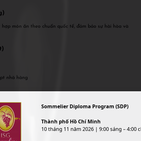
g)
t hợp món ăn theo chuẩn quốc tế, đảm bảo sự hài hòa và
t)
ept nhà hàng
Sommelier Diploma Program (SDP)
Thành phố Hồ Chí Minh
ns)
10 tháng 11 năm 2026 | 9:00 sáng – 4:00 c
rượu – người hiểu khách, đọc vị khẩu vị và đưa ra lời