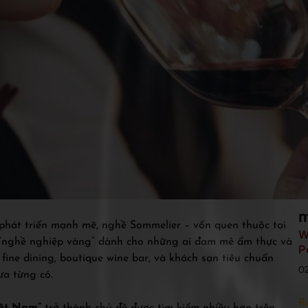
m
phát triển mạnh mẽ, nghề Sommelier – vốn quen thuộc tại
W
“nghề nghiệp vàng” dành cho những ai đam mê ẩm thực và
P
ine dining, boutique wine bar, và khách sạn tiêu chuẩn
0
ưa từng có.
R