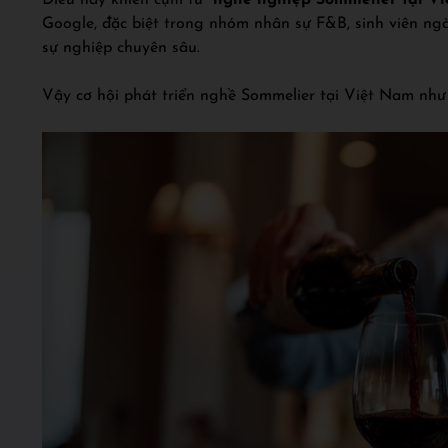
Điều này khiến cụm từ
“nghề nghiệp Sommelier tại V
Google, đặc biệt trong nhóm nhân sự F&B, sinh viên ng
sự nghiệp chuyên sâu.
Vậy cơ hội phát triển nghề Sommelier tại Việt Nam như 