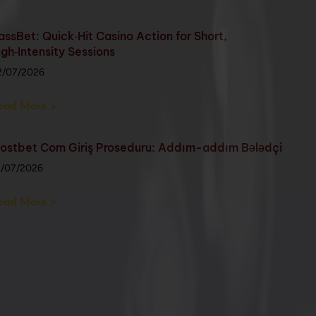
assBet: Quick‑Hit Casino Action for Short,
igh‑Intensity Sessions
2/07/2026
ead More >
ostbet Com Giriş Proseduru: Addım-addım Bələdçi
1/07/2026
ead More >