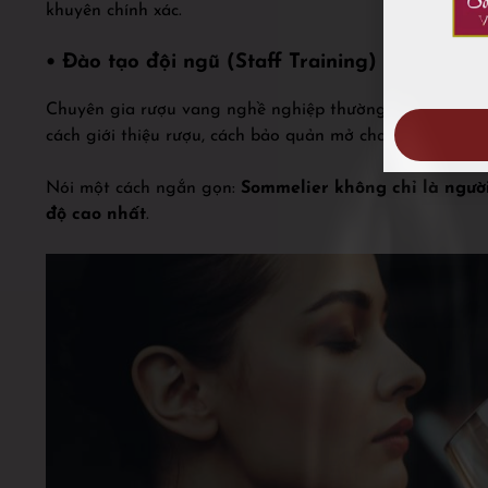
khuyên chính xác.
• Đào tạo đội ngũ (Staff Training)
Chuyên gia rượu vang nghề nghiệp thường phụ trách đào
cách giới thiệu rượu, cách bảo quản mở chai,…
Nói một cách ngắn gọn:
Sommelier không chỉ là người
độ cao nhất
.