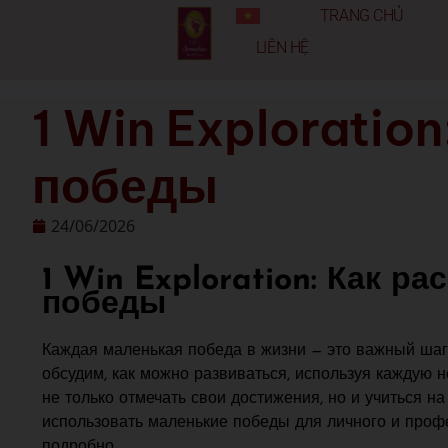
TRANG CHỦ
LIÊN HỆ
1 Win Exploratio
победы
24/06/2026
1 Win Exploration: Как р
победы
Каждая маленькая победа в жизни — это важный шаг 
обсудим, как можно развиваться, используя каждую 
не только отмечать свои достижения, но и учиться на
использовать маленькие победы для личного и проф
подробно.