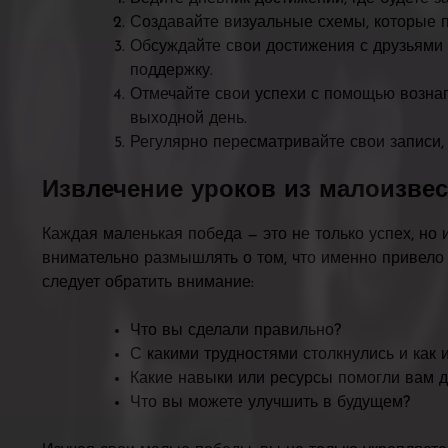
Создавайте визуальные схемы, которые п
Обсуждайте свои достижения с друзьями 
поддержку.
Отмечайте свои успехи с помощью вознаг
выходной день.
Регулярно пересматривайте свои записи, 
Извлечение уроков из малоизве
Каждая маленькая победа — это не только успех, но 
внимательно размышлять о том, что именно привело к
следует обратить внимание:
Что вы сделали правильно?
С какими трудностями столкнулись и как 
Какие навыки или ресурсы помогли вам д
Что вы можете улучшить в будущем?