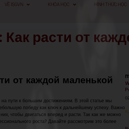
VỀ ISGVN
KHÓA HỌC
HÌNH THỨC HỌC
n: Как расти от ка
m
асти от каждой маленькой
W
P
0
на пути к большим достижениям. В этой статье мы
небольшую победу как ключ к дальнейшему успеху. Важно
R
 них, чтобы двигаться вперед и расти. Так как же можно
ессионального роста? Давайте рассмотрим это более
B