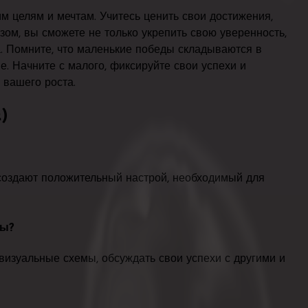
 целям и мечтам. Учитесь ценить свои достижения,
азом, вы сможете не только укрепить свою уверенность,
а. Помните, что маленькие победы складываются в
е. Начните с малого, фиксируйте свои успехи и
 вашего роста.
)
создают положительный настрой, необходимый для
ды?
визуальные схемы, обсуждать свои успехи с другими и