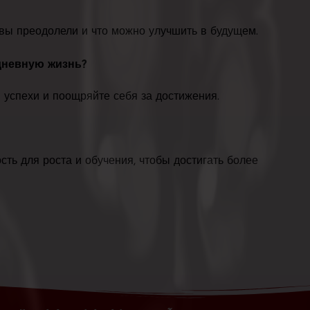
и вы преодолели и что можно улучшить в будущем.
дневную жизнь?
 успехи и поощряйте себя за достижения.
ть для роста и обучения, чтобы достигать более