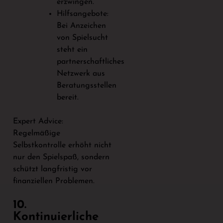
erzwingen.
Hilfsangebote:
Bei Anzeichen
von Spielsucht
steht ein
partnerschaftliches
Netzwerk aus
Beratungsstellen
bereit.
Expert Advice:
Regelmäßige
Selbstkontrolle erhöht nicht
nur den Spielspaß, sondern
schützt langfristig vor
finanziellen Problemen.
10.
Kontinuierliche