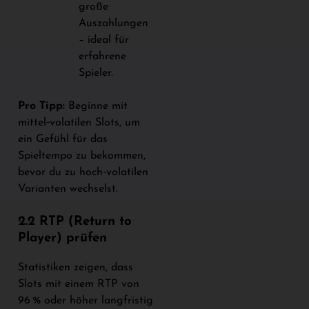
große
Auszahlungen
– ideal für
erfahrene
Spieler.
Pro Tipp:
Beginne mit
mittel‑volatilen Slots, um
ein Gefühl für das
Spieltempo zu bekommen,
bevor du zu hoch‑volatilen
Varianten wechselst.
2.2 RTP (Return to
Player) prüfen
Statistiken zeigen, dass
Slots mit einem RTP von
96 % oder höher langfristig