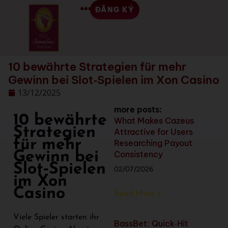
ĐĂNG KÝ
10 bewährte Strategien für mehr
Gewinn bei Slot‑Spielen im Xon Casino
13/12/2025
more posts:
10 bewährte
What Makes Cazeus
Strategien
Attractive for Users
für mehr
Researching Payout
Consistency
Gewinn bei
Slot‑Spielen
02/07/2026
im Xon
Casino
Read More >
Viele Spieler starten ihr
BassBet: Quick‑Hit