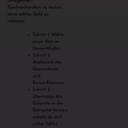
Gelegenheit,
Spielmechaniken zu testen,
ohne echtes Geld zu
riskieren.
Schritt 1: Wähle
einen Slot im
Demo‑Modus.
Schritt 2:
Analysiere die
Gewinnlinien
und
Bonus‑Features.
Schritt 3:
Übertrage das
Gelernte in die
Echtgeld‑Version,
sobald du dich
sicher fühlst.