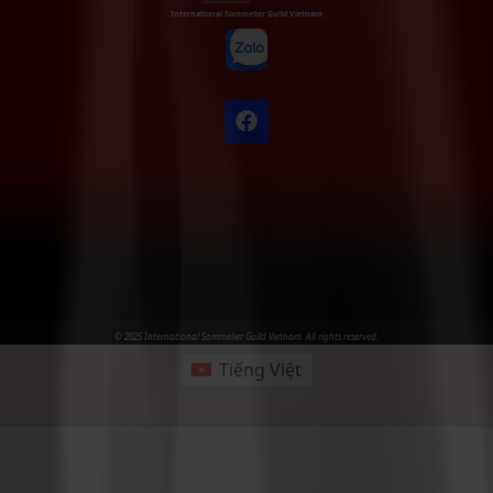
International Sommelier Guild Vietnam
© 2025 International Sommelier Guild Vietnam. All rights reserved.
Tiếng Việt