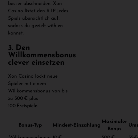
besser abschneiden. Xon
Casino listet den RTP jedes
Spiels übersichtlich auf,
sodass du gezielt wählen
kannst.
3. Den
Willkommensbonus
clever einsetzen
Xon Casino lockt neue
Spieler mit einem
Willkommensbonus von bis
zu 500 € plus
100 Freispiele.
Maximaler
Bonus‑Typ
Mindest‑Einzahlung
Ums
Bonus
Willkommensbonus
10 €
500 €
35‑