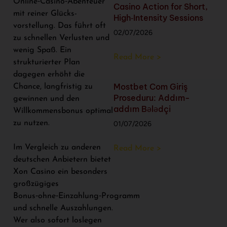
Online‑Casino‑Abenteuer
Casino Action for Short,
mit reiner Glücks­
High‑Intensity Sessions
vorstellung. Das führt oft
02/07/2026
zu schnellen Verlusten und
wenig Spaß. Ein
Read More >
strukturierter Plan
dagegen erhöht die
Mostbet Com Giriş
Chance, langfristig zu
Proseduru: Addım-
gewinnen und den
addım Bələdçi
Willkommensbonus optimal
zu nutzen.
01/07/2026
Im Vergleich zu anderen
Read More >
deutschen Anbietern bietet
Xon Casino ein besonders
großzügiges
Bonus‑ohne‑Einzahlung‑Programm
und schnelle Auszahlungen.
Wer also sofort loslegen