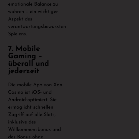
emotionale Balance zu
wahren – ein wichtiger
Aspekt des
verantwortungsbewussten
Spielens.
7. Mobile
Gaming –
überall und
jederzeit
Die mobile App von Xon
Casino ist iOS‑ und
Android‑optimiert. Sie
ermöglicht schnellen
Zugriff auf alle Slots,
inklusive des
Willkommensbonus und
des Bonus ohne