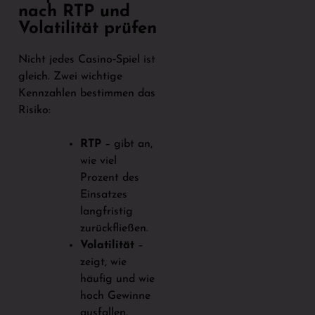
nach RTP und
Volatilität prüfen
Nicht jedes Casino‑Spiel ist
gleich. Zwei wichtige
Kennzahlen bestimmen das
Risiko:
RTP
– gibt an,
wie viel
Prozent des
Einsatzes
langfristig
zurückfließen.
Volatilität
–
zeigt, wie
häufig und wie
hoch Gewinne
ausfallen.