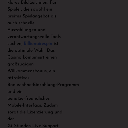
klares Bild zeichnen. Für
Spieler, die sowohl ein
breites Spielangebot als
auch schnelle
Auszahlungen und
verantwortungsvolle Tools
suchen,
Billionairespin
ist
die optimale Wahl. Das
Casino kombiniert einen
großzügigen
Willkommensbonus, ein
attraktives
Bonus‑ohne‑Einzahlung‑Programm
und ein
benutzerfreundliches
Mobile‑Interface. Zudem
sorgt die Lizenzierung und
der
24‑Stunden‑Live‑Support