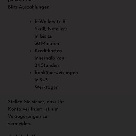
punktet mit
Blitz‑Auszahlungen:
E‑Wallets (z. B.
Skrill, Neteller)
in bis zu
30 Minuten
Kreditkarten
innerhalb von
24 Stunden
Banküberweisungen
in 2–3
Werktagen
Stellen Sie sicher, dass Ihr
Konto verifiziert ist, um
Verzögerungen zu
vermeiden.