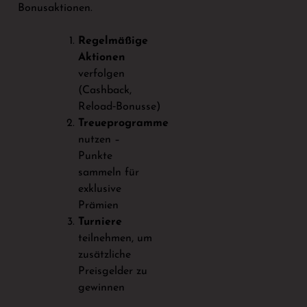
Bonusaktionen.
Regelmäßige
Aktionen
verfolgen
(Cashback,
Reload‑Bonusse)
Treueprogramme
nutzen –
Punkte
sammeln für
exklusive
Prämien
Turniere
teilnehmen, um
zusätzliche
Preisgelder zu
gewinnen