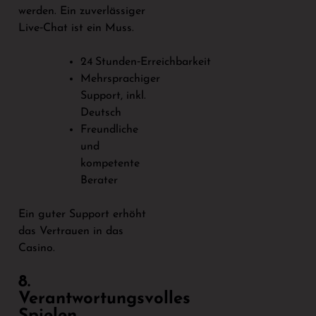
werden. Ein zuverlässiger
Live‑Chat ist ein Muss.
24 Stunden‑Erreichbarkeit
Mehrsprachiger
Support, inkl.
Deutsch
Freundliche
und
kompetente
Berater
Ein guter Support erhöht
das Vertrauen in das
Casino.
8.
Verantwortungsvolles