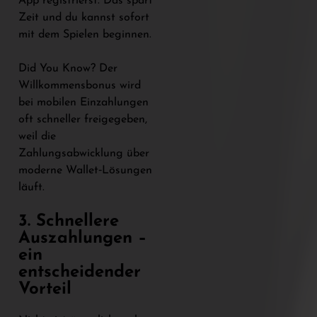
App registrierst. Das spart
Zeit und du kannst sofort
mit dem Spielen beginnen.
Did You Know? Der
Willkommensbonus wird
bei mobilen Einzahlungen
oft schneller freigegeben,
weil die
Zahlungsabwicklung über
moderne Wallet‑Lösungen
läuft.
3. Schnellere
Auszahlungen –
ein
entscheidender
Vorteil