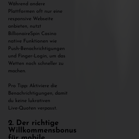
Während andere
Plattformen oft nur eine
responsive Webseite
anbieten, nutzt
BillionaireSpin Casino
native Funktionen wie
Push‑Benachrichtigungen
und Finger‑Login, um das
Wetten noch schneller zu
machen.
Pro Tipp: Aktiviere die
Benachrichtigungen, damit
du keine lukrativen
Live‑Quoten verpasst.
2. Der richtige
Willkommensbonus
für mobile