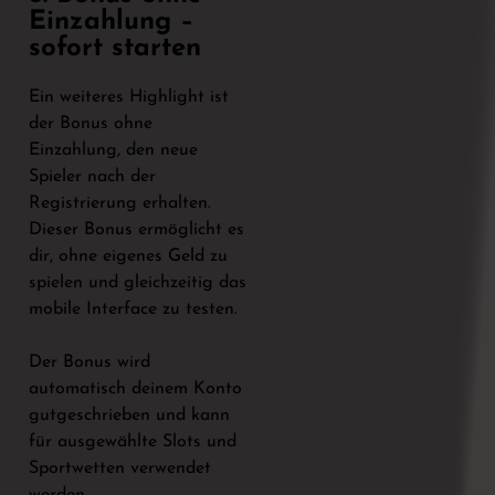
Einzahlung –
sofort starten
Ein weiteres Highlight ist
der Bonus ohne
Einzahlung, den neue
Spieler nach der
Registrierung erhalten.
Dieser Bonus ermöglicht es
dir, ohne eigenes Geld zu
spielen und gleichzeitig das
mobile Interface zu testen.
Der Bonus wird
automatisch deinem Konto
gutgeschrieben und kann
für ausgewählte Slots und
Sportwetten verwendet