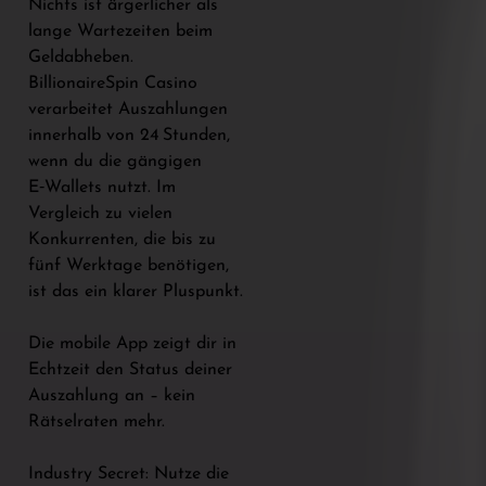
Nichts ist ärgerlicher als
lange Wartezeiten beim
Geldabheben.
BillionaireSpin Casino
verarbeitet Auszahlungen
innerhalb von 24 Stunden,
wenn du die gängigen
E‑Wallets nutzt. Im
Vergleich zu vielen
Konkurrenten, die bis zu
fünf Werktage benötigen,
ist das ein klarer Pluspunkt.
Die mobile App zeigt dir in
Echtzeit den Status deiner
Auszahlung an – kein
Rätselraten mehr.
Industry Secret: Nutze die