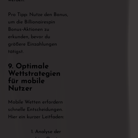
werden.
Pro Tipp: Nutze den Bonus,
um die Billionairespin
Bonus‑Aktionen zu
erkunden, bevor du
größere Einzahlungen
tätigst.
9. Optimale
Wettstrategien
für mobile
Nutzer
Mobile Wetten erfordern
schnelle Entscheidungen.
Hier ein kurzer Leitfaden:
Analyse der