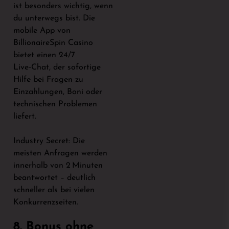
ist besonders wichtig, wenn
du unterwegs bist. Die
mobile App von
BillionaireSpin Casino
bietet einen 24/7
Live‑Chat, der sofortige
Hilfe bei Fragen zu
Einzahlungen, Boni oder
technischen Problemen
liefert.
Industry Secret: Die
meisten Anfragen werden
innerhalb von 2 Minuten
beantwortet – deutlich
schneller als bei vielen
Konkurrenzseiten.
8. Bonus ohne