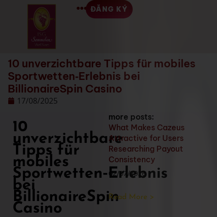
ĐĂNG KÝ
10 unverzichtbare Tipps für mobiles
Sportwetten‑Erlebnis bei
BillionaireSpin Casino
17/08/2025
more posts:
10
What Makes Cazeus
unverzichtbare
Attractive for Users
Tipps für
Researching Payout
Consistency
mobiles
Sportwetten‑Erlebnis
02/07/2026
bei
BillionaireSpin
Read More >
Casino