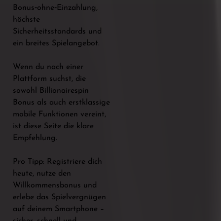
Bonus‑ohne‑Einzahlung,
höchste
Sicherheitsstandards und
ein breites Spielangebot.
Wenn du nach einer
Plattform suchst, die
sowohl Billionairespin
Bonus als auch erstklassige
mobile Funktionen vereint,
ist diese Seite die klare
Empfehlung.
Pro Tipp: Registriere dich
heute, nutze den
Willkommensbonus und
erlebe das Spielvergnügen
auf deinem Smartphone –