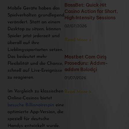
BassBet: Quick‑Hit
Mobile Geräte haben das
Casino Action for Short,
Spielverhalten grundlegend
High‑Intensity Sessions
verändert. Statt an einem
02/07/2026
Desktop zu sitzen, können
Spieler jetzt jederzeit und
Read More >
überall auf ihre
Lieblingssportarten setzen.
Mostbet Com Giriş
Das bedeutet mehr
Proseduru: Addım-
Flexibilität und die Chance,
addım Bələdçi
schnell auf Live‑Ereignisse
zu reagieren.
01/07/2026
Im Vergleich zu klassischen
Read More >
Online‑Casinos bietet
besuche Billionairespin
eine
optimierte App‑Version, die
speziell für deutsche
Handys entwickelt wurde.