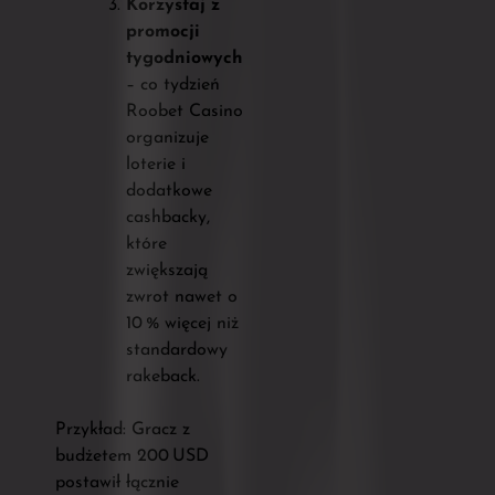
Korzystaj z
promocji
tygodniowych
– co tydzień
Roobet Casino
organizuje
loterie i
dodatkowe
cashbacky,
które
zwiększają
zwrot nawet o
10 % więcej niż
standardowy
rakeback.
Przykład: Gracz z
budżetem 200 USD
postawił łącznie