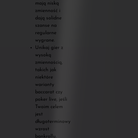
mają niską
zmienność i
dają solidne
szanse na
regularne
wygrane.
Unikaj gier z
wysoką
zmiennością,
takich jak
niektóre
warianty
baccarat czy
poker live, jeśli
Twoim celem
jest
długoterminowy
wzrost
bankrollu.