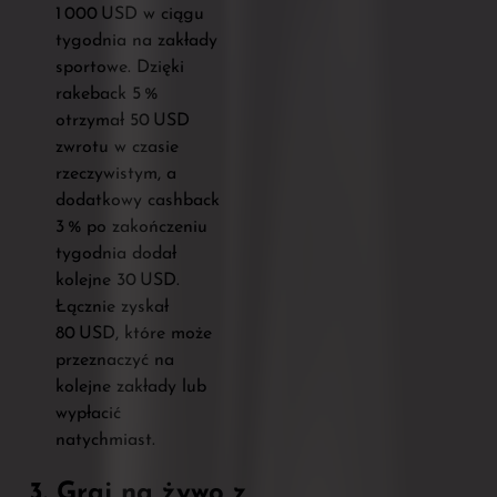
1 000 USD w ciągu
tygodnia na zakłady
sportowe. Dzięki
rakeback 5 %
otrzymał 50 USD
zwrotu w czasie
rzeczywistym, a
dodatkowy cashback
3 % po zakończeniu
tygodnia dodał
kolejne 30 USD.
Łącznie zyskał
80 USD, które może
przeznaczyć na
kolejne zakłady lub
wypłacić
natychmiast.
3. Graj na żywo z