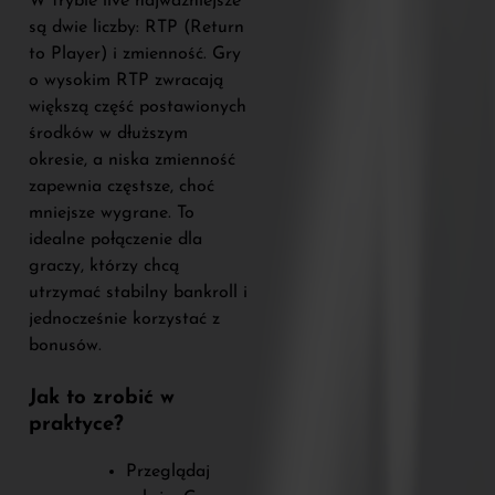
W trybie live najważniejsze
są dwie liczby: RTP (Return
to Player) i zmienność. Gry
o wysokim RTP zwracają
większą część postawionych
środków w dłuższym
okresie, a niska zmienność
zapewnia częstsze, choć
mniejsze wygrane. To
idealne połączenie dla
graczy, którzy chcą
utrzymać stabilny bankroll i
jednocześnie korzystać z
bonusów.
Jak to zrobić w
praktyce?
Przeglądaj