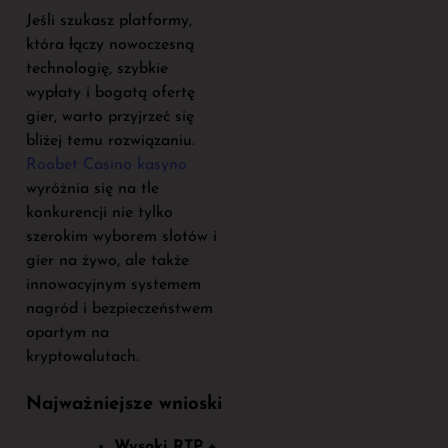
Jeśli szukasz platformy,
która łączy nowoczesną
technologię, szybkie
wypłaty i bogatą ofertę
gier, warto przyjrzeć się
bliżej temu rozwiązaniu.
Roobet Casino kasyno
wyróżnia się na tle
konkurencji nie tylko
szerokim wyborem slotów i
gier na żywo, ale także
innowacyjnym systemem
nagród i bezpieczeństwem
opartym na
kryptowalutach.
Najważniejsze wnioski
Wysoki RTP +