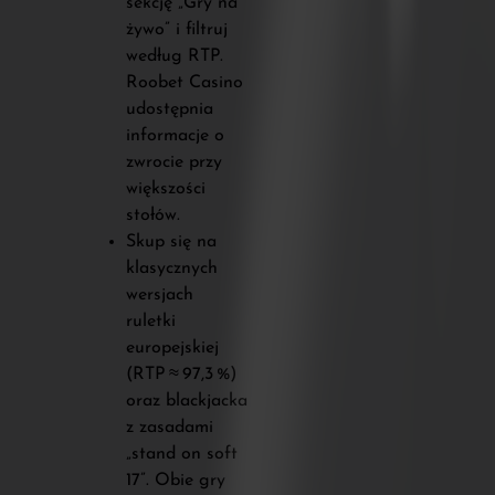
sekcję „Gry na
żywo” i filtruj
według RTP.
Roobet Casino
udostępnia
informacje o
zwrocie przy
większości
stołów.
Skup się na
klasycznych
wersjach
ruletki
europejskiej
(RTP ≈ 97,3 %)
oraz blackjacka
z zasadami
„stand on soft
17”. Obie gry