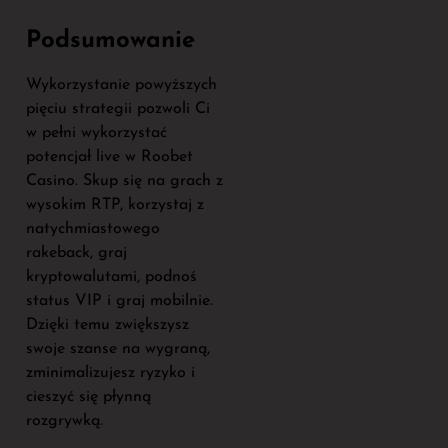
Podsumowanie
Wykorzystanie powyższych
pięciu strategii pozwoli Ci
w pełni wykorzystać
potencjał live w Roobet
Casino. Skup się na grach z
wysokim RTP, korzystaj z
natychmiastowego
rakeback, graj
kryptowalutami, podnoś
status VIP i graj mobilnie.
Dzięki temu zwiększysz
swoje szanse na wygraną,
zminimalizujesz ryzyko i
cieszyć się płynną
rozgrywką.