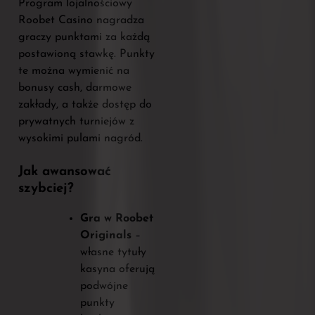
Program lojalnościowy
Roobet Casino nagradza
graczy punktami za każdą
postawioną stawkę. Punkty
te można wymienić na
bonusy cash, darmowe
zakłady, a także dostęp do
prywatnych turniejów z
wysokimi pulami nagród.
Jak awansować
szybciej?
Gra w Roobet
Originals
–
własne tytuły
kasyna oferują
podwójne
punkty