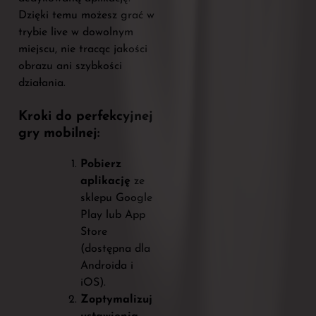
Dzięki temu możesz grać w
trybie live w dowolnym
miejscu, nie tracąc jakości
obrazu ani szybkości
działania.
Kroki do perfekcyjnej
gry mobilnej:
Pobierz
aplikację
ze
sklepu Google
Play lub App
Store
(dostępna dla
Androida i
iOS).
Zoptymalizuj