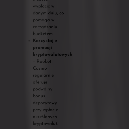
wypłacić w
danym dniu, co
pomaga w
zarządzaniu
budżetem.
Korzystaj z
promocji
kryptowalutowych
– Roobet
Casino
regularnie
oferuje
podwójny
bonus
depozytowy
przy wpłacie
określonych
kryptowalut.