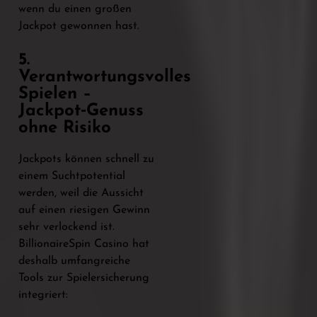
wenn du einen großen
Jackpot gewonnen hast.
5.
Verantwortungsvolles
Spielen –
Jackpot‑Genuss
ohne Risiko
Jackpots können schnell zu
einem Suchtpotential
werden, weil die Aussicht
auf einen riesigen Gewinn
sehr verlockend ist.
BillionaireSpin Casino hat
deshalb umfangreiche
Tools zur Spielersicherung
integriert: