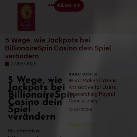
ĐĂNG KÝ
5 Wege, wie Jackpots bei
BillionaireSpin Casino dein Spiel
verändern
27/03/2026
more posts:
5 Wege, wie
What Makes Cazeus
Jackpots bei
Attractive for Users
BillionaireSpin
Researching Payout
Consistency
Casino dein
Spiel
02/07/2026
verändern
Read More >
Ein attraktiver