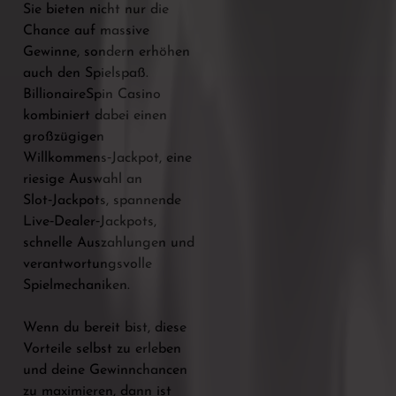
Sie bieten nicht nur die
Chance auf massive
Gewinne, sondern erhöhen
auch den Spielspaß.
BillionaireSpin Casino
kombiniert dabei einen
großzügigen
Willkommens‑Jackpot, eine
riesige Auswahl an
Slot‑Jackpots, spannende
Live‑Dealer‑Jackpots,
schnelle Auszahlungen und
verantwortungsvolle
Spielmechaniken.
Wenn du bereit bist, diese
Vorteile selbst zu erleben
und deine Gewinnchancen
zu maximieren, dann ist