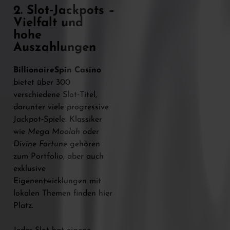
2. Slot‑Jackpots –
Vielfalt und
hohe
Auszahlungen
BillionaireSpin Casino
bietet über 300
verschiedene Slot‑Titel,
darunter viele progressive
Jackpot‑Spiele. Klassiker
wie
Mega Moolah
oder
Divine Fortune
gehören
zum Portfolio, aber auch
exklusive
Eigenentwicklungen mit
lokalen Themen finden hier
Platz.