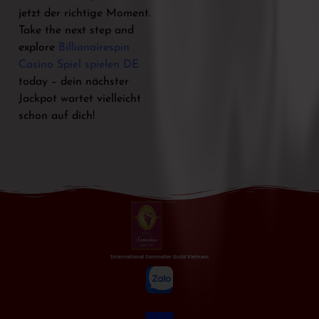
jetzt der richtige Moment.
Take the next step and
explore
Billionairespin
Casino Spiel spielen DE
today – dein nächster
Jackpot wartet vielleicht
schon auf dich!
International Sommelier Guild Vietnam