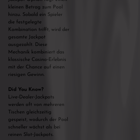
kleinen Betrag zum Pool
hinzu. Sobald ein Spieler
die festgelegte
Kombination trifft, wird der
gesamte Jackpot
ausgezahlt. Diese
Mechanik kombiniert das
klassische Casino‑Erlebnis
mit der Chance auf einen
riesigen Gewinn.
Did You Know?
Live‑Dealer‑Jackpots
werden oft von mehreren
Tischen gleichzeitig
gespeist, wodurch der Pool
schneller wächst als bei
reinen Slot‑Jackpots.