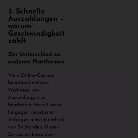
3. Schnelle
Auszahlungen –
warum
Geschwindigkeit
zählt
Der Unterschied zu
anderen Plattformen
Viele Online‑Casinos
benötigen mehrere
Werktage, um
Auszahlungen zu
bearbeiten. Bizzo Casino
hingegen verarbeitet
Anfragen meist innerhalb
von 24 Stunden. Dieser
Service ist besonders