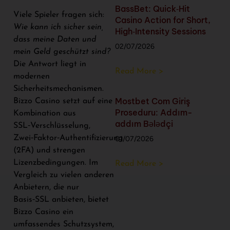
BassBet: Quick‑Hit
Viele Spieler fragen sich:
Casino Action for Short,
Wie kann ich sicher sein,
High‑Intensity Sessions
dass meine Daten und
02/07/2026
mein Geld geschützt sind?
Die Antwort liegt in
Read More >
modernen
Sicherheitsmechanismen.
Mostbet Com Giriş
Bizzo Casino setzt auf eine
Proseduru: Addım-
Kombination aus
addım Bələdçi
SSL‑Verschlüsselung,
Zwei‑Faktor‑Authentifizierung
01/07/2026
(2FA) und strengen
Lizenzbedingungen. Im
Read More >
Vergleich zu vielen anderen
Anbietern, die nur
Basis‑SSL anbieten, bietet
Bizzo Casino ein
umfassendes Schutzsystem,