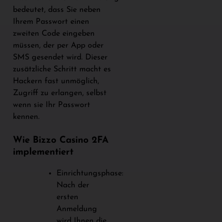
bedeutet, dass Sie neben
Ihrem Passwort einen
zweiten Code eingeben
müssen, der per App oder
SMS gesendet wird. Dieser
zusätzliche Schritt macht es
Hackern fast unmöglich,
Zugriff zu erlangen, selbst
wenn sie Ihr Passwort
kennen.
Wie Bizzo Casino 2FA
implementiert
Einrichtungsphase:
Nach der
ersten
Anmeldung
wird Ihnen die