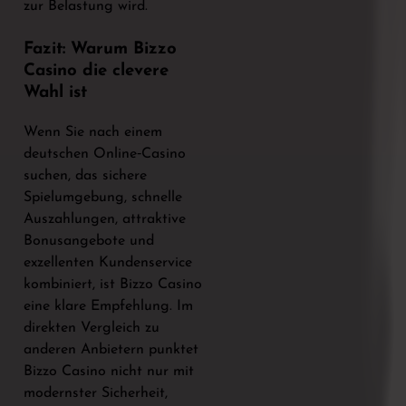
zur Belastung wird.
Fazit: Warum Bizzo
Casino die clevere
Wahl ist
Wenn Sie nach einem
deutschen Online‑Casino
suchen, das sichere
Spielumgebung, schnelle
Auszahlungen, attraktive
Bonusangebote und
exzellenten Kundenservice
kombiniert, ist Bizzo Casino
eine klare Empfehlung. Im
direkten Vergleich zu
anderen Anbietern punktet
Bizzo Casino nicht nur mit
modernster Sicherheit,