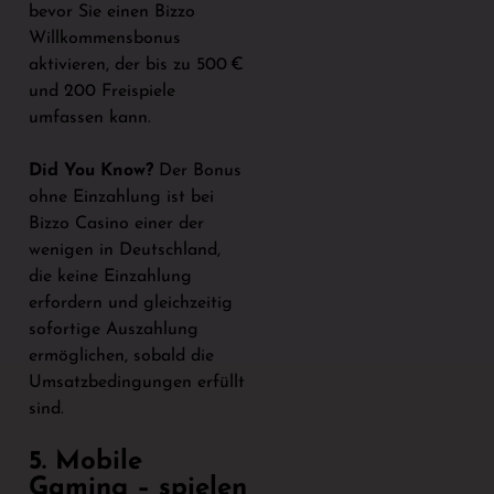
bevor Sie einen Bizzo
Willkommensbonus
aktivieren, der bis zu 500 €
und 200 Freispiele
umfassen kann.
Did You Know?
Der Bonus
ohne Einzahlung ist bei
Bizzo Casino einer der
wenigen in Deutschland,
die keine Einzahlung
erfordern und gleichzeitig
sofortige Auszahlung
ermöglichen, sobald die
Umsatzbedingungen erfüllt
sind.
5. Mobile
Gaming – spielen