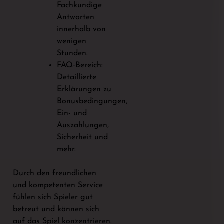
Fachkundige
Antworten
innerhalb von
wenigen
Stunden.
FAQ‑Bereich:
Detaillierte
Erklärungen zu
Bonusbedingungen,
Ein- und
Auszahlungen,
Sicherheit und
mehr.
Durch den freundlichen
und kompetenten Service
fühlen sich Spieler gut
betreut und können sich
auf das Spiel konzentrieren.