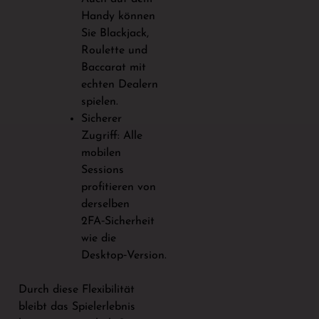
Handy können
Sie Blackjack,
Roulette und
Baccarat mit
echten Dealern
spielen.
Sicherer
Zugriff: Alle
mobilen
Sessions
profitieren von
derselben
2FA‑Sicherheit
wie die
Desktop‑Version.
Durch diese Flexibilität
bleibt das Spielerlebnis