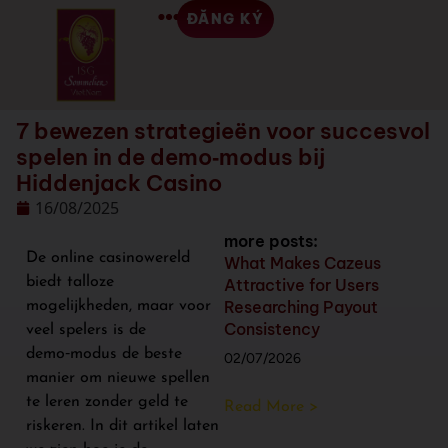
ĐĂNG KÝ
7 bewezen strategieën voor succesvol
spelen in de demo‑modus bij
Hiddenjack Casino
16/08/2025
more posts:
De online casinowereld
What Makes Cazeus
biedt talloze
Attractive for Users
Researching Payout
mogelijkheden, maar voor
Consistency
veel spelers is de
demo‑modus de beste
02/07/2026
manier om nieuwe spellen
te leren zonder geld te
Read More >
riskeren. In dit artikel laten