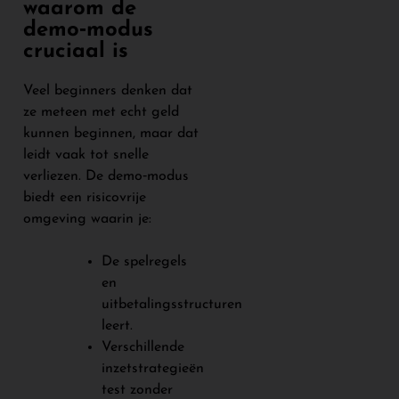
waarom de
demo‑modus
cruciaal is
Veel beginners denken dat
ze meteen met echt geld
kunnen beginnen, maar dat
leidt vaak tot snelle
verliezen. De demo‑modus
biedt een risicovrije
omgeving waarin je:
De spelregels
en
uitbetalingsstructuren
leert.
Verschillende
inzetstrategieën
test zonder