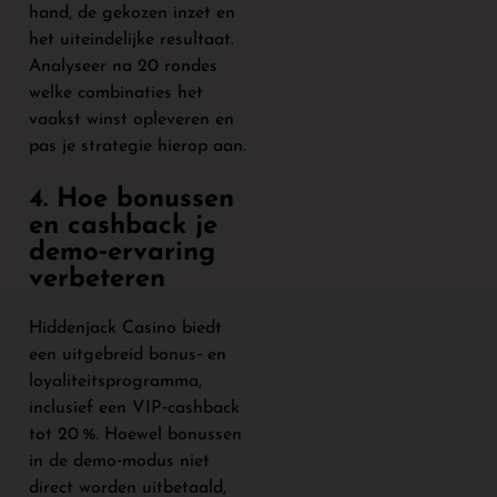
hand, de gekozen inzet en
het uiteindelijke resultaat.
Analyseer na 20 rondes
welke combinaties het
vaakst winst opleveren en
pas je strategie hierop aan.
4. Hoe bonussen
en cashback je
demo‑ervaring
verbeteren
Hiddenjack Casino biedt
een uitgebreid bonus‑ en
loyaliteitsprogramma,
inclusief een VIP‑cashback
tot 20 %. Hoewel bonussen
in de demo‑modus niet
direct worden uitbetaald,