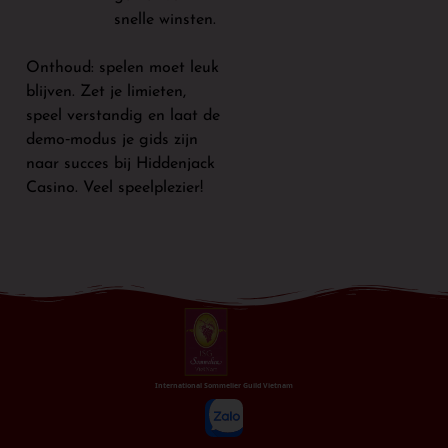
snelle winsten.
Onthoud: spelen moet leuk
blijven. Zet je limieten,
speel verstandig en laat de
demo‑modus je gids zijn
naar succes bij Hiddenjack
Casino. Veel speelplezier!
International Sommelier Guild Vietnam