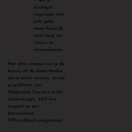
– Test je
strategie
nogmaals met
echt geld,
maar houd de
inzet laag om
risico’s te
minimaliseren.
Met deze stappen zet je de
kennis uit de demo‑modus
om in echte winsten, terwijl
je profiteert van
Hiddenjack Casino’s snelle
uitbetalingen, 24/7 live
support en een
betrouwbaar
VIP‑cashback‑programma.