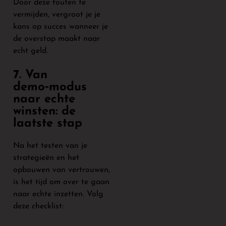
Door deze fouten te
vermijden, vergroot je je
kans op succes wanneer je
de overstap maakt naar
echt geld.
7. Van
demo‑modus
naar echte
winsten: de
laatste stap
Na het testen van je
strategieën en het
opbouwen van vertrouwen,
is het tijd om over te gaan
naar echte inzetten. Volg
deze checklist: