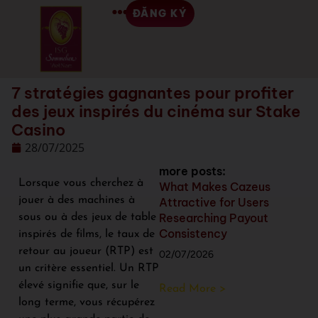
ĐĂNG KÝ
7 stratégies gagnantes pour profiter
des jeux inspirés du cinéma sur Stake
Casino
28/07/2025
more posts:
Lorsque vous cherchez à
What Makes Cazeus
jouer à des machines à
Attractive for Users
Researching Payout
sous ou à des jeux de table
Consistency
inspirés de films, le taux de
retour au joueur (RTP) est
02/07/2026
un critère essentiel. Un RTP
élevé signifie que, sur le
Read More >
long terme, vous récupérez