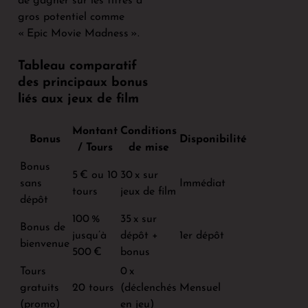
de gagner sur les titres à
gros potentiel comme
« Epic Movie Madness ».
Tableau comparatif
des principaux bonus
liés aux jeux de film
Montant
Conditions
Bonus
Disponibilité
/ Tours
de mise
Bonus
5 € ou 10
30 x sur
sans
Immédiat
tours
jeux de film
dépôt
100 %
35 x sur
Bonus de
jusqu’à
dépôt +
1er dépôt
bienvenue
500 €
bonus
Tours
0 x
gratuits
20 tours
(déclenchés
Mensuel
(promo)
en jeu)