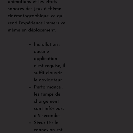
animations et les effets
sonores des jeux à thème
cinématographique, ce qui
rend l’expérience immersive
même en déplacement.
Installation :
aucune
application
n’est requise, il
suffit d’ouvrir
le navigateur.
Performance :
les temps de
chargement
sont inférieurs
à 2 secondes.
Sécurité : la
connexion est