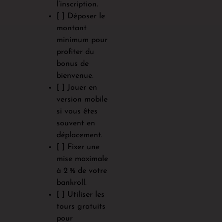
l’inscription.
[ ] Déposer le
montant
minimum pour
profiter du
bonus de
bienvenue.
[ ] Jouer en
version mobile
si vous êtes
souvent en
déplacement.
[ ] Fixer une
mise maximale
à 2 % de votre
bankroll.
[ ] Utiliser les
tours gratuits
pour