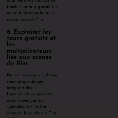
augmente vos chances de
toucher un tour gratuit ou
un multiplicateur lié à un
personnage de film.
6. Exploiter les
tours gratuits et
les
multiplicateurs
liés aux scènes
de film
De nombreux jeux à thème
cinématographique
intègrent des
fonctionnalités spéciales
déclenchées par des
symboles de film. Par
exemple, le symbole « Clap