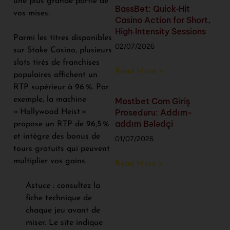
une plus grande partie de
BassBet: Quick‑Hit
vos mises.
Casino Action for Short,
High‑Intensity Sessions
Parmi les titres disponibles
02/07/2026
sur Stake Casino, plusieurs
slots tirés de franchises
Read More >
populaires affichent un
RTP supérieur à 96 %. Par
exemple, la machine
Mostbet Com Giriş
Proseduru: Addım-
« Hollywood Heist »
addım Bələdçi
propose un RTP de 96,5 %
et intègre des bonus de
01/07/2026
tours gratuits qui peuvent
multiplier vos gains.
Read More >
Astuce : consultez la
fiche technique de
chaque jeu avant de
miser. Le site indique