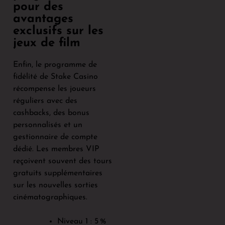
pour des
avantages
exclusifs sur les
jeux de film
Enfin, le programme de
fidélité de Stake Casino
récompense les joueurs
réguliers avec des
cashbacks, des bonus
personnalisés et un
gestionnaire de compte
dédié. Les membres VIP
reçoivent souvent des tours
gratuits supplémentaires
sur les nouvelles sorties
cinématographiques.
Niveau 1 : 5 %