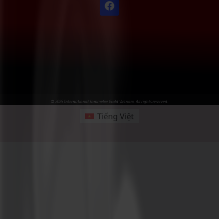
© 2025 International Sommelier Guild Vietnam. All rights reserved.
Tiếng Việt