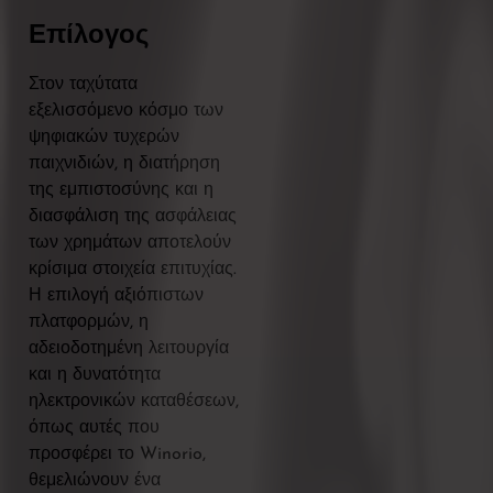
Επίλογος
Στον ταχύτατα
εξελισσόμενο κόσμο των
ψηφιακών τυχερών
παιχνιδιών, η διατήρηση
της εμπιστοσύνης και η
διασφάλιση της ασφάλειας
των χρημάτων αποτελούν
κρίσιμα στοιχεία επιτυχίας.
Η επιλογή αξιόπιστων
πλατφορμών, η
αδειοδοτημένη λειτουργία
και η δυνατότητα
ηλεκτρονικών καταθέσεων,
όπως αυτές που
προσφέρει το Winorio,
θεμελιώνουν ένα