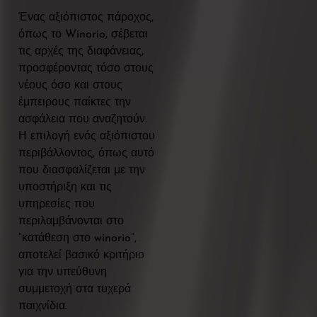
Ένας αξιόπιστος πάροχος,
όπως το Winorio, σέβεται
τις αρχές της διαφάνειας,
προσφέροντας τόσο στους
νέους όσο και στους
έμπειρους παίκτες την
ασφάλεια που αναζητούν.
Η επιλογή ενός αξιόπιστου
περιβάλλοντος, όπως αυτό
που διασφαλίζεται με την
υποστήριξη και τις
υπηρεσίες που
περιλαμβάνονται στο
“κατάθεση στο winorio”,
αποτελεί βασικό κριτήριο
για την υπεύθυνη
συμμετοχή στα τυχερά
παιχνίδια.