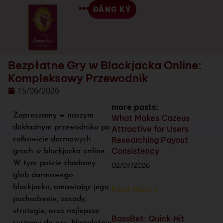
ĐĂNG KÝ
Bezpłatne Gry w Blackjacka Online:
Kompleksowy Przewodnik
15/06/2026
more posts:
Zapraszamy w naszym
What Makes Cazeus
dokładnym przewodniku po
Attractive for Users
Researching Payout
całkowicie darmowych
Consistency
grach w blackjacka online.
W tym poście zbadamy
02/07/2026
glob darmowego
blackjacka, omawiając jego
Read More >
pochodzenie, zasady,
strategie, oraz najlepsze
BassBet: Quick‑Hit