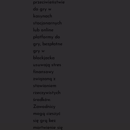
przeciwieństwie
do gry w
kasynach
stacjonarnych
lub online
platformy do
gry, bezpłatne
gry w
blackjacka
usuwają stres
finansowy
związaną z
stawianiem
rzeczywistych
środków.
Zawodnicy
mogą cieszyć
się grą bez
martwienie się