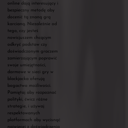
online dają interesujący i
bezpieczny metodę aby
docenić tą znaną grą
karcianą. Niezależnie od
tego, czy jesteś
nowicjuszem chcącym
odkryć podstaw czy
doświadczonym graczem
zamierzającym poprawić
swoje umiejętności,
darmowe w sieci gry w
blackjacka oferują
bogactwo możliwości.
Pamiętaj aby rozpoznać
polityki, ćwicz różne
strategie, i używaj
respektowanych
platformach aby wycisnąć
najwięcej z doświadczenia