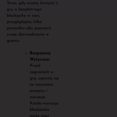
Teraz, gdy znamy korzyści z
gry w bezpłatnego
blackjacka w sieci,
przeglądajmy kilka
pomysłów aby poprawić
swoje doświadczenie w
graniu:
Rozpoznaj
Wytyczne:
Przed
zagraniem w
grę, upewnij się
że rozumiesz
przepisy i
wariacje.
Każda wariacja
blackjacka
może mieć