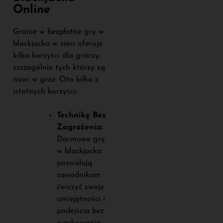
Online
Granie w bezpłatne gry w
blackjacka w sieci oferuje
kilka korzyści dla graczy,
szczególnie tych którzy są
nowi w grze. Oto kilka z
istotnych korzyści:
Technikę Bez
Zagrożenia:
Darmowe gry
w blackjacka
pozwalają
zawodnikom
ćwiczyć swoje
umiejętności i
podejścia bez
ryzykowania