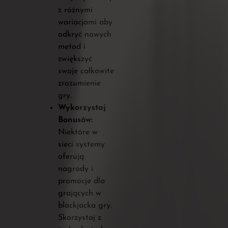
z różnymi
wariacjami aby
odkryć nowych
metod i
zwiększyć
swoje całkowite
zrozumienie
gry.
Wykorzystaj
Bonusów:
Niektóre w
sieci systemy
oferują
nagrody i
promocje dla
grających w
blackjacka gry.
Skorzystaj z