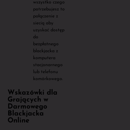
wszystko czego
potrzebujesz to
połączenie z
siecią aby
uzyskać dostęp
do
bezpłatnego
blackjacka z
komputera
stacjonarnego
lub telefonu
komórkowego.
Wskazówki dla
Grających w
Darmowego
Blackjacka
Online