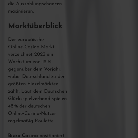
die Auszahlungschancen
maximieren.
Marktüberblick
Der europäische
Online‑Casino‑Markt
verzeichnet 2023 ein
Wachstum von 12 %
gegenüber dem Vorjahr,
wobei Deutschland zu den
größten Einzelmärkten
zählt. Laut dem Deutschen
Glücksspielverband spielen
48 % der deutschen
Online‑Casino‑Nutzer
regelmäßig Roulette.
Bizzo Casino
positioniert