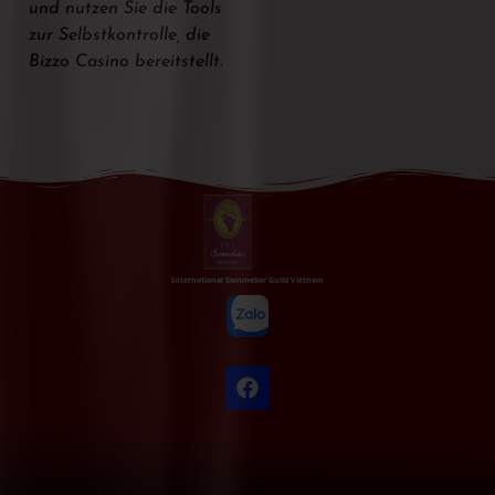
und nutzen Sie die Tools
zur Selbstkontrolle, die
Bizzo Casino bereitstellt.
International Sommelier Guild Vietnam