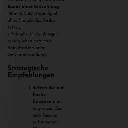
– Durch Nutzung des
Bizzo
Bonus ohne Einzahlung
können Spieler das Spiel
ohne finanzielles Risiko
testen.
– Schnelle Auszahlungen
ermöglichen sofortige
Reinvestition oder
Gewinnauszahlung.
Strategische
Empfehlungen
Setzen Sie auf
flache
Einsätze
und
begrenzen Sie
jede Session
auf maximal