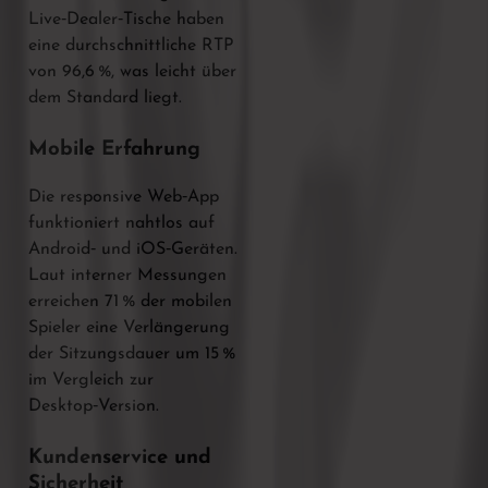
Live‑Dealer‑Tische haben
eine durchschnittliche RTP
von 96,6 %, was leicht über
dem Standard liegt.
Mobile Erfahrung
Die responsive Web‑App
funktioniert nahtlos auf
Android‑ und iOS‑Geräten.
Laut interner Messungen
erreichen 71 % der mobilen
Spieler eine Verlängerung
der Sitzungsdauer um 15 %
im Vergleich zur
Desktop‑Version.
Kundenservice und
Sicherheit