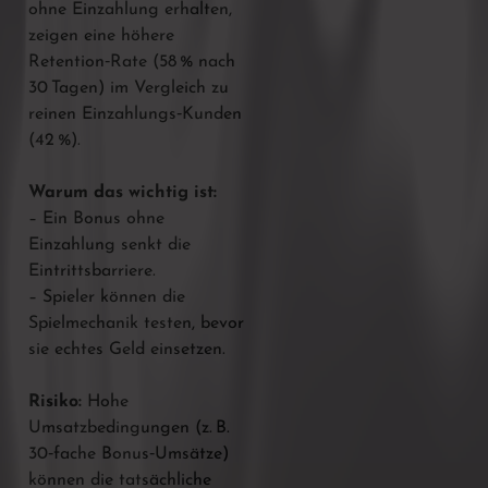
ohne Einzahlung erhalten,
zeigen eine höhere
Retention‑Rate (58 % nach
30 Tagen) im Vergleich zu
reinen Einzahlungs‑Kunden
(42 %).
Warum das wichtig ist:
– Ein Bonus ohne
Einzahlung senkt die
Eintrittsbarriere.
– Spieler können die
Spielmechanik testen, bevor
sie echtes Geld einsetzen.
Risiko:
Hohe
Umsatzbedingungen (z. B.
30‑fache Bonus‑Umsätze)
können die tatsächliche