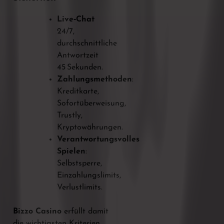
Live‑Chat
24/7,
durchschnittliche
Antwortzeit
45 Sekunden.
Zahlungsmethoden
:
Kreditkarte,
Sofortüberweisung,
Trustly,
Kryptowährungen.
Verantwortungsvolles
Spielen
:
Selbstsperre,
Einzahlungslimits,
Verlustlimits.
Bizzo Casino
erfüllt damit
die wichtigsten Kriterien