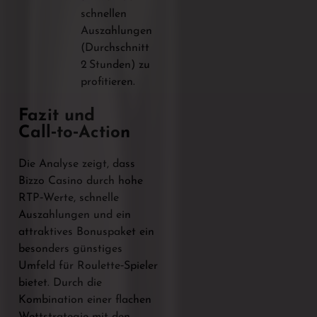
schnellen
Auszahlungen
(Durchschnitt
2 Stunden) zu
profitieren.
Fazit und
Call‑to‑Action
Die Analyse zeigt, dass
Bizzo Casino durch hohe
RTP‑Werte, schnelle
Auszahlungen und ein
attraktives Bonuspaket ein
besonders günstiges
Umfeld für Roulette‑Spieler
bietet. Durch die
Kombination einer flachen
Wettstrategie mit den