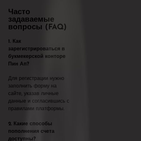
Часто
задаваемые
вопросы (FAQ)
1. Как
зарегистрироваться в
букмекерской конторе
Пин Ап?
Для регистрации нужно
заполнить форму на
сайте, указав личные
данные и согласившись с
правилами платформы.
2. Какие способы
пополнения счета
доступны?