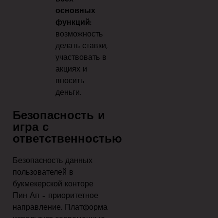
основных
функций:
возможность
делать ставки,
участвовать в
акциях и
вносить
деньги.
Безопасность и
игра с
ответственностью
Безопасность данных
пользователей в
букмекерской конторе
Пин Ап – приоритетное
направление. Платформа