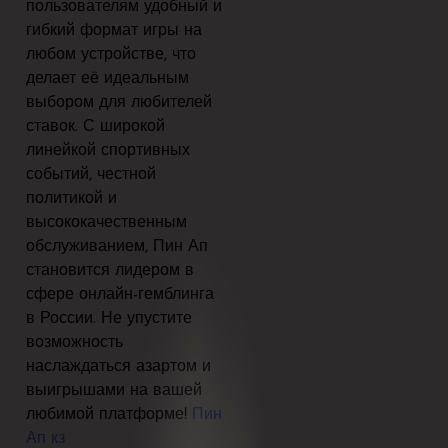
пользователям удобный и
гибкий формат игры на
любом устройстве, что
делает её идеальным
выбором для любителей
ставок. С широкой
линейкой спортивных
событий, честной
политикой и
высококачественным
обслуживанием, Пин Ап
становится лидером в
сфере онлайн-гемблинга
в России. Не упустите
возможность
наслаждаться азартом и
выигрышами на вашей
любимой платформе!
Пин
Ап кз