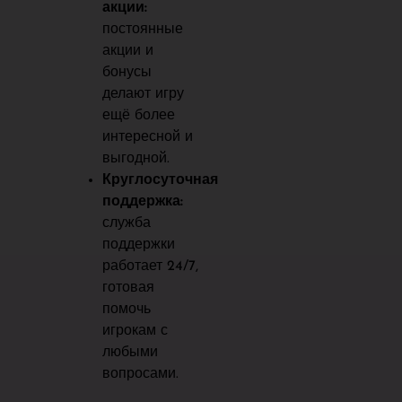
акции:
постоянные
акции и
бонусы
делают игру
ещё более
интересной и
выгодной.
Круглосуточная
поддержка:
служба
поддержки
работает 24/7,
готовая
помочь
игрокам с
любыми
вопросами.