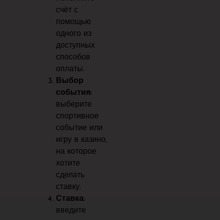
счёт с
помощью
одного из
доступных
способов
оплаты.
Выбор
события:
выберите
спортивное
событие или
игру в казино,
на которое
хотите
сделать
ставку.
Ставка:
введите