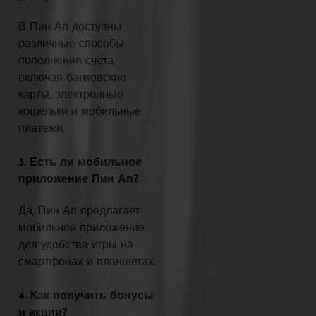
В Пин Ап доступны
различные способы
пополнения счета,
включая банковские
карты, электронные
кошельки и мобильные
платежи.
3. Есть ли мобильное
приложение Пин Ап?
Да, Пин Ап предлагает
мобильное приложение
для удобства игры на
смартфонах и планшетах.
4. Как получить бонусы
и акции?