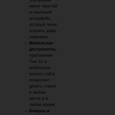
платформа
имеет простой
и понятный
интерфейс,
который легко
освоить, даже
новичкам.
Мобильная
доступность:
приложение
Пин Ап и
мобильная
версия сайта
позволяют
делать ставки
в любом
месте и в
любое время.
Бонусы и