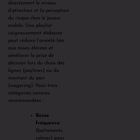
directement le niveau
d’attention et la perception
du risque chez le joueur
mobile. Une playlist
soigneusement élaborée
peut réduire l’anxiété liée
aux mises élevées et
améliorer la prise de
décision lors du choix des
lignes (paylines) ou du
montant du pari
(wagering). Voici trois
catégories sonores
recommandées :
Basse
fréquence
(battements
calmes) pour