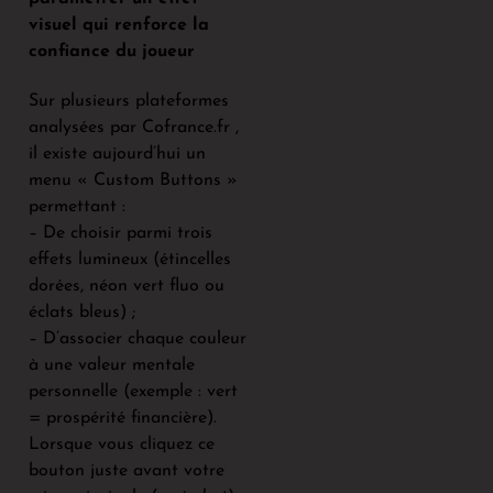
visuel qui renforce la
confiance du joueur
Sur plusieurs plateformes
analysées par Cofrance.fr ,
il existe aujourd’hui un
menu « Custom Buttons »
permettant :
– De choisir parmi trois
effets lumineux (étincelles
dorées, néon vert fluo ou
éclats bleus) ;
– D’associer chaque couleur
à une valeur mentale
personnelle (exemple : vert
= prospérité financière).
Lorsque vous cliquez ce
bouton juste avant votre