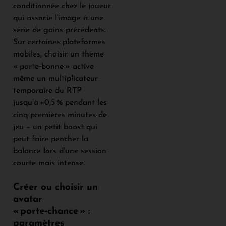
conditionnée chez le joueur
qui associe l’image à une
série de gains précédents.
Sur certaines plateformes
mobiles, choisir un thème
« porte‑bonne » active
même un multiplicateur
temporaire du RTP
jusqu’à +0,5 % pendant les
cinq premières minutes de
jeu – un petit boost qui
peut faire pencher la
balance lors d’une session
courte mais intense.
Créer ou choisir un
avatar
« porte‑chance » :
paramètres