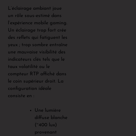
L’éclairage ambiant joue
un rôle sous-estimé dans
l’expérience mobile gaming.
Un éclairage trop fort crée
des reflets qui fatiguent les
yeux ; trop sombre entraîne
une mauvaise visibilité des
indicateurs clés tels que le
taux volatilité ou le
compteur RTP affiché dans
le coin supérieur droit. La
configuration idéale
consiste en :
Une lumière
diffuse blanche
(~400 lux)
provenant