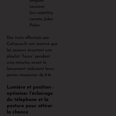
longues
sessions
low‑volatility
comme
Joker
Poker
.
Des tests effectués par
Cofrance.fr ont montré que
les joueurs écoutant une
playlist “focus” pendant
cinq minutes avant le
lancement réduisent leurs
pertes moyennes de 8 %.
Lumière et position :
optimiser l’éclairage
du téléphone et la
posture pour attirer
la chance