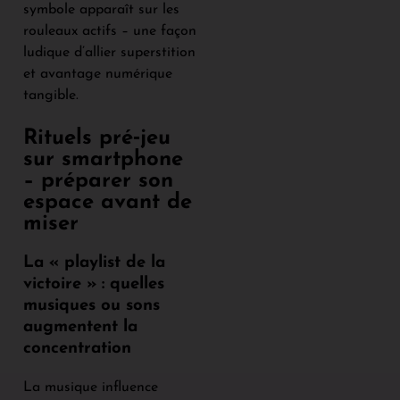
symbole apparaît sur les
rouleaux actifs – une façon
ludique d’allier superstition
et avantage numérique
tangible.
Rituels pré‑jeu
sur smartphone
– préparer son
espace avant de
miser
La « playlist de la
victoire » : quelles
musiques ou sons
augmentent la
concentration
La musique influence