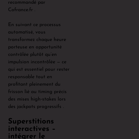
recommandé par
Cofrance.fr .
En suivant ce processus
automatisé, vous
transformez chaque heure
porteuse en opportunité
contrôlée plutôt qu’en
impulsion incontrôlée — ce
qui est essentiel pour rester
responsable tout en
profitant pleinement du
frisson lié au timing précis
des mises high‑stakes lors
des jackpots progressifs .
Superstitions
interactives –
intégrer le