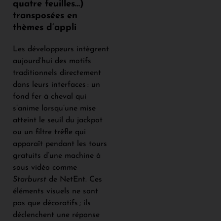
quatre feuilles…)
transposées en
thèmes d’appli
Les développeurs intègrent
aujourd’hui des motifs
traditionnels directement
dans leurs interfaces : un
fond fer à cheval qui
s’anime lorsqu’une mise
atteint le seuil du jackpot
ou un filtre trêfle qui
apparaît pendant les tours
gratuits d’une machine à
sous vidéo comme
Starburst
de NetEnt. Ces
éléments visuels ne sont
pas que décoratifs ; ils
déclenchent une réponse