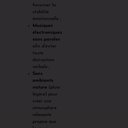
favoriser la
stabilité
émotionnelle ;
Musiques
électroniques
sans paroles
afin d’éviter
toute
distraction
verbale ;
Sons
ambiants
nature
(pluie
légère) pour
créer une
atmosphère
relaxante
propice aux