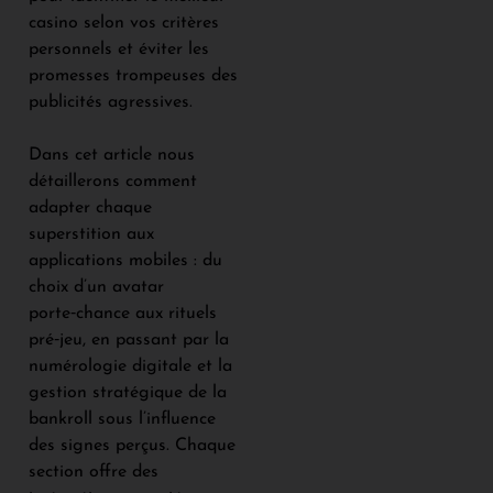
casino selon vos critères
personnels et éviter les
promesses trompeuses des
publicités agressives.
Dans cet article nous
détaillerons comment
adapter chaque
superstition aux
applications mobiles : du
choix d’un avatar
porte‑chance aux rituels
pré‑jeu, en passant par la
numérologie digitale et la
gestion stratégique de la
bankroll sous l’influence
des signes perçus. Chaque
section offre des