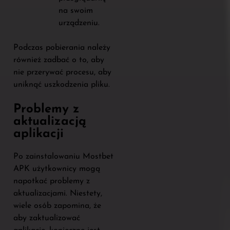
na swoim
urządzeniu.
Podczas pobierania należy
również zadbać o to, aby
nie przerywać procesu, aby
uniknąć uszkodzenia pliku.
Problemy z
aktualizacją
aplikacji
Po zainstalowaniu Mostbet
APK użytkownicy mogą
napotkać problemy z
aktualizacjami. Niestety,
wiele osób zapomina, że
aby zaktualizować