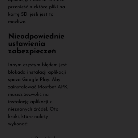
przenieść niektóre pliki na
kartę SD, jeśli jest to
możliwe.
Nieodpowiednie
ustawienia
zabezpieczeń
Innym częstym błędem jest
blokada instalacji aplikacji
spoza Google Play. Aby
zainstalować Mostbet APK,
musisz zezwolić na
instalację aplikacji z
nieznanych źródeł. Oto
kroki, które należy
wykonać: