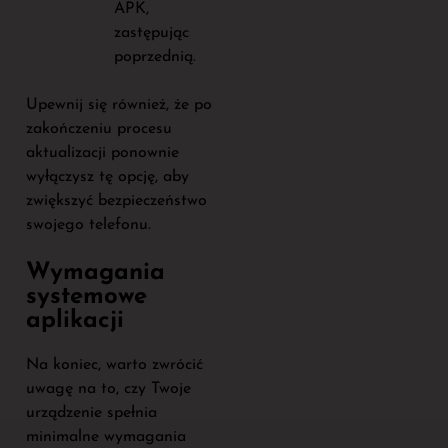
APK,
zastępując
poprzednią.
Upewnij się również, że po
zakończeniu procesu
aktualizacji ponownie
wyłączysz tę opcję, aby
zwiększyć bezpieczeństwo
swojego telefonu.
Wymagania
systemowe
aplikacji
Na koniec, warto zwrócić
uwagę na to, czy Twoje
urządzenie spełnia
minimalne wymagania