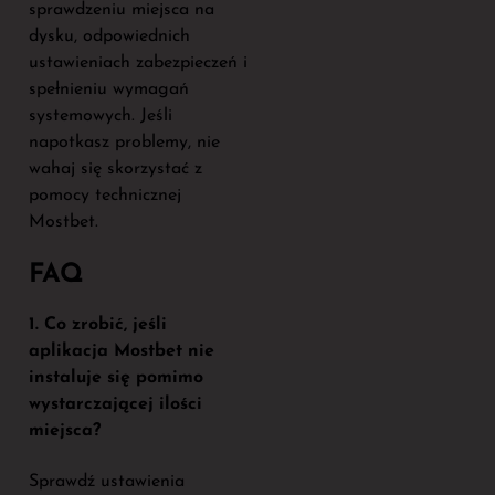
sprawdzeniu miejsca na
dysku, odpowiednich
ustawieniach zabezpieczeń i
spełnieniu wymagań
systemowych. Jeśli
napotkasz problemy, nie
wahaj się skorzystać z
pomocy technicznej
Mostbet.
FAQ
1. Co zrobić, jeśli
aplikacja Mostbet nie
instaluje się pomimo
wystarczającej ilości
miejsca?
Sprawdź ustawienia