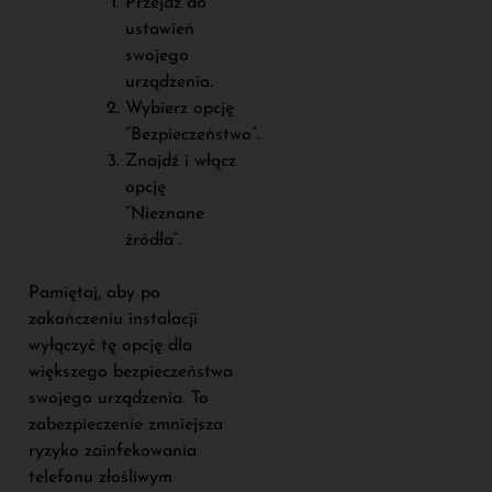
Przejdź do
ustawień
swojego
urządzenia.
Wybierz opcję
“Bezpieczeństwo”.
Znajdź i włącz
opcję
“Nieznane
źródła”.
Pamiętaj, aby po
zakończeniu instalacji
wyłączyć tę opcję dla
większego bezpieczeństwa
swojego urządzenia. To
zabezpieczenie zmniejsza
ryzyko zainfekowania
telefonu złośliwym