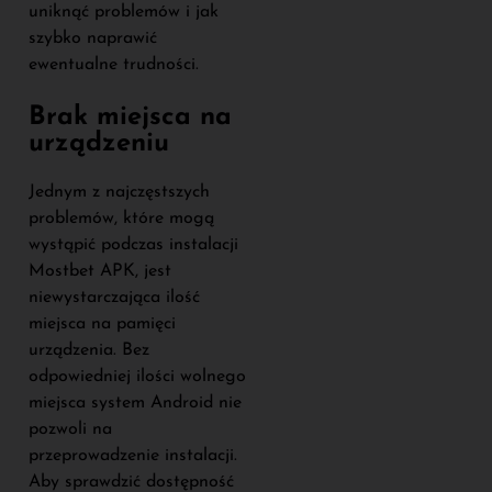
uniknąć problemów i jak
szybko naprawić
ewentualne trudności.
Brak miejsca na
urządzeniu
Jednym z najczęstszych
problemów, które mogą
wystąpić podczas instalacji
Mostbet APK, jest
niewystarczająca ilość
miejsca na pamięci
urządzenia. Bez
odpowiedniej ilości wolnego
miejsca system Android nie
pozwoli na
przeprowadzenie instalacji.
Aby sprawdzić dostępność