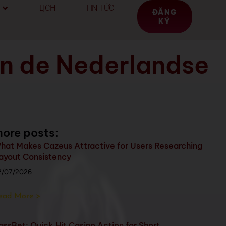
LỊCH
TIN TỨC
ĐĂNG
KÝ
in de Nederlandse
ore posts:
hat Makes Cazeus Attractive for Users Researching
ayout Consistency
2/07/2026
ead More >
assBet: Quick‑Hit Casino Action for Short,