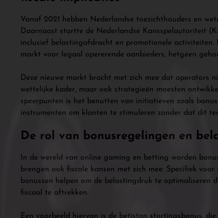
Vanaf 2021 hebben Nederlandse toezichthouders en wetge
Daarnaast startte de Nederlandse Kansspelautoriteit (K
inclusief belastingafdracht en promotionele activiteiten
markt voor legaal opererende aanbieders, hetgeen gehon
Deze nieuwe markt bracht met zich mee dat operators ni
wettelijke kader, maar ook strategieën moesten ontwikke
speerpunten is het benutten van initiatieven zoals bonu
instrumenten om klanten te stimuleren zonder dat dit ten
De rol van bonusregelingen en bel
In de wereld van online gaming en betting worden bonus
brengen ook fiscale kansen met zich mee. Specifiek voo
bonussen helpen om de belastingdruk te optimaliseren d
fiscaal te aftrekken.
Een voorbeeld hiervan is de betistan stortingsbonus, die