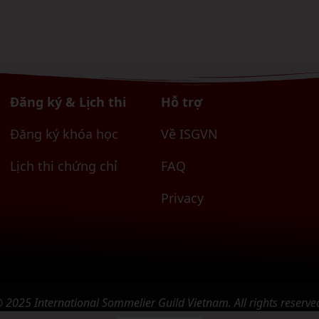
Đăng ký & Lịch thi
Hỗ trợ
Đăng ký khóa học
Về ISGVN
Lịch thi chứng chỉ
FAQ
Privacy
 2025 International Sommelier Guild Vietnam. All rights reserve