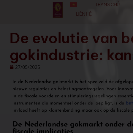
TRANG CHỦ
LIÊN HỆ
De evolutie van 
gokindustrie: kan
27/05/2025
In de Nederlandse gokmarkt is het speelveld de afgelop
nieuwe regulaties en belastingmaatregelen. Voor innovati
in de fiscale voordelen en stimuleringsregelingen essenti
instrumenten die momenteel onder de loep ligt, is de
bet
invloed heeft op klantenbinding maar ook op de fiscale 
De Nederlandse gokmarkt onder de 
fiscale implicaties