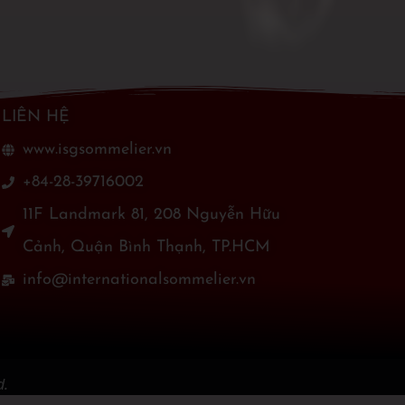
LIÊN HỆ
www.isgsommelier.vn
+84-28-39716002
11F Landmark 81, 208 Nguyễn Hữu
Cảnh, Quận Bình Thạnh, TP.HCM
info@internationalsommelier.vn
d.