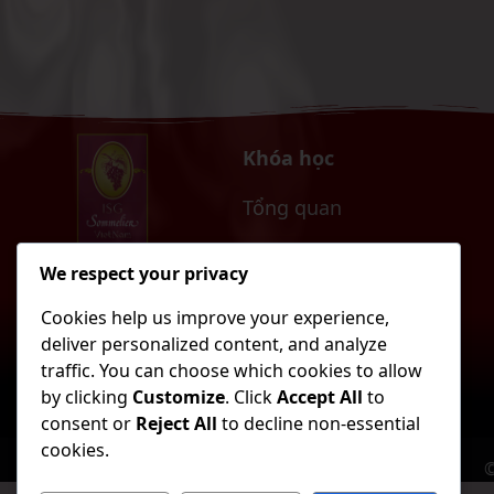
Khóa học
Tổng quan
IWC Certificate
International
We respect your privacy
Sommelier Guild
Vietnam
AWC Certificate
Cookies help us improve your experience,
deliver personalized content, and analyze
SDP Certificate
traffic. You can choose which cookies to allow
by clicking
Customize
. Click
Accept All
to
ISGM and ISGM Degree
consent or
Reject All
to decline non-essential
cookies.
©