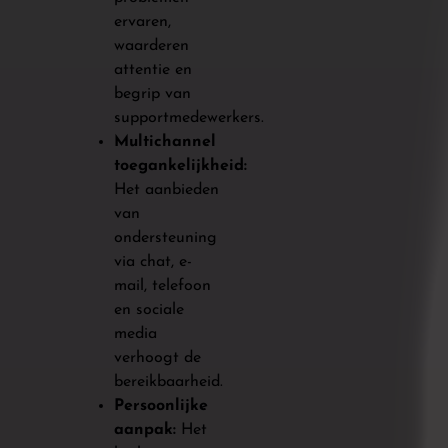
ervaren,
waarderen
attentie en
begrip van
supportmedewerkers.
Multichannel
toegankelijkheid:
Het aanbieden
van
ondersteuning
via chat, e-
mail, telefoon
en sociale
media
verhoogt de
bereikbaarheid.
Persoonlijke
aanpak:
Het