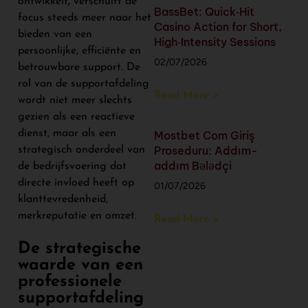
ontwikkelt, verschuift de
BassBet: Quick‑Hit
focus steeds meer naar het
Casino Action for Short,
bieden van een
High‑Intensity Sessions
persoonlijke, efficiënte en
02/07/2026
betrouwbare support
. De
rol van de supportafdeling
Read More >
wordt niet meer slechts
gezien als een reactieve
dienst, maar als een
Mostbet Com Giriş
Proseduru: Addım-
strategisch onderdeel van
addım Bələdçi
de bedrijfsvoering dat
directe invloed heeft op
01/07/2026
klanttevredenheid,
merkreputatie en omzet.
Read More >
De strategische
waarde van een
professionele
supportafdeling