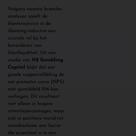
Volgens recente branche-
analyses speelt de
klantenservice in de
iGaming-industrie een
cruciale rol bij het
bevorderen van
klantloyaliteit. Uit een
studie van
H2 Gambling
Capital
blijkt dat een
goede supportafdeling de
net promoter score (NPS)
met gemiddeld 15% kan
verhogen. Dit resulteert
niet alleen in hogere
retentiepercentages, maar
ook in positieve mond-tot-
mondreclame, een factor
die essentieel is in een