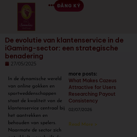
ĐĂNG KÝ
De evolutie van klantenservice in de
iGaming-sector: een strategische
benadering
27/05/2025
more posts:
In de dynamische wereld
What Makes Cazeus
van online gokken en
Attractive for Users
Researching Payout
sportweddenschappen
Consistency
staat de kwaliteit van de
klantenservice centraal bij
02/07/2026
het aantrekken en
behouden van spelers.
Read More >
Naarmate de sector zich