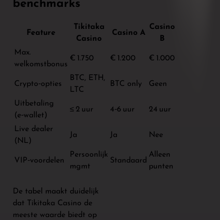
benchmarks
Tikitaka
Casino
Feature
Casino A
Casino
B
Max.
€ 1.750
€ 1.200
€ 1.000
welkomstbonus
BTC, ETH,
Crypto‑opties
BTC only
Geen
LTC
Uitbetaling
≤ 2 uur
4‑6 uur
24 uur
(e‑wallet)
Live dealer
Ja
Ja
Nee
(NL)
Persoonlijk
Alleen
VIP‑voordelen
Standaard
mgmt
punten
De tabel maakt duidelijk
dat Tikitaka Casino de
meeste waarde biedt op