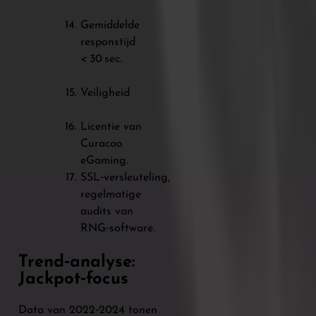
Gemiddelde
responstijd
< 30 sec.
Veiligheid
Licentie van
Curacao
eGaming.
SSL‑versleuteling,
regelmatige
audits van
RNG‑software.
Trend‑analyse:
Jackpot‑focus
Data van 2022‑2024 tonen