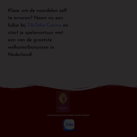
Klaar om de voordelen zelf
te ervaren? Neem nu een
kijkje bij
TikiTaka Casino
en
start je spelavontuur met
een van de grootste
welkomstbonussen in
Nederland!
International Sommelier Guild Vietnam