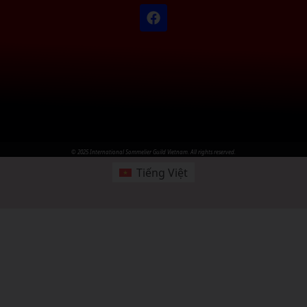
© 2025 International Sommelier Guild Vietnam. All rights reserved.
Tiếng Việt