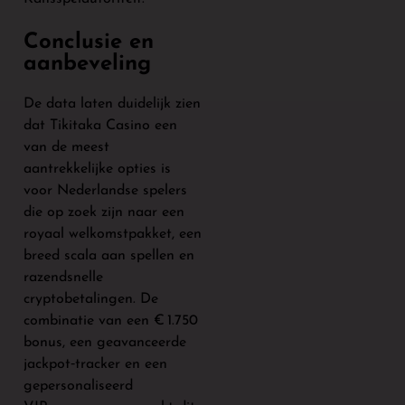
Conclusie en
aanbeveling
De data laten duidelijk zien
dat Tikitaka Casino een
van de meest
aantrekkelijke opties is
voor Nederlandse spelers
die op zoek zijn naar een
royaal welkomstpakket, een
breed scala aan spellen en
razendsnelle
cryptobetalingen. De
combinatie van een € 1.750
bonus, een geavanceerde
jackpot‑tracker en een
gepersonaliseerd