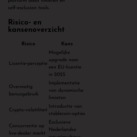
platform biedt limieten en
self‑exclusion tools.
Risico‑ en
kansenoverzicht
Risico
Kans
Mogelijke
upgrade naar
Licentie‑perceptie
een EU‑licentie
in 2025
Implementatie
Overmatig
van dynamische
bonusgebruik
limieten
Introductie van
Crypto‑volatiliteit
stablecoin‑opties
Exclusieve
Concurrentie op
Nederlandse
live‑dealer markt