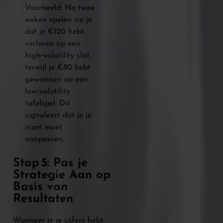
Voorbeeld: Na twee
weken spelen zie je
dat je €120 hebt
verloren op een
high‑volatility slot,
terwijl je €80 hebt
gewonnen op een
low‑volatility
tafelspel. Dit
signaleert dat je je
inzet moet
aanpassen.
Stap 5: Pas je
Strategie Aan op
Basis van
Resultaten
Wanneer je je cijfers hebt