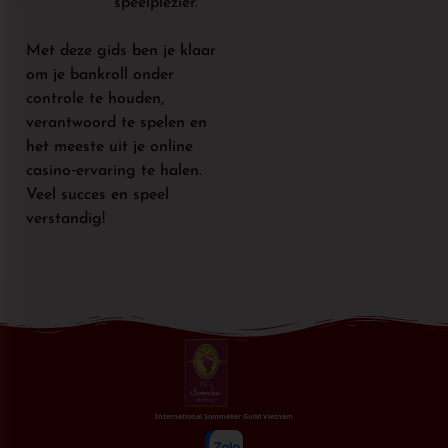
speelplezier.
Met deze gids ben je klaar
om je bankroll onder
controle te houden,
verantwoord te spelen en
het meeste uit je online
casino‑ervaring te halen.
Veel succes en speel
verstandig!
International Sommelier Guild Vietnam