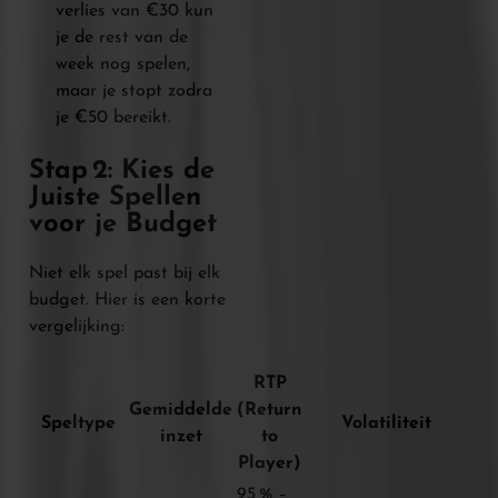
verlies van €30 kun
je de rest van de
week nog spelen,
maar je stopt zodra
je €50 bereikt.
Stap 2: Kies de
Juiste Spellen
voor je Budget
Niet elk spel past bij elk
budget. Hier is een korte
vergelijking:
RTP
Gemiddelde
(Return
Speltype
Volatiliteit
inzet
to
Player)
95 % –