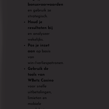
bonusvoorwaarden
en gebruik ze
strategisch.
Houd je
resultaten bij
en analyseer
wekelijks.
Pas je inzet
aan
op basis
van
win‑/verliespatronen.
Gebruik de
tools van
WBetz Casino
voor snelle
uitbetalingen,
limieten en
mobiele