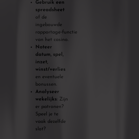
Gebruik een
spreadsheet
of de
ingebouwde
rapportage‑functie
van het casino.
Noteer
datum, spel,
inzet,
winst/verlies
en eventuele
bonussen.
Analyseer
wekelijks
: Zijn
er patronen?
Speel je te
vaak dezelfde
slot?