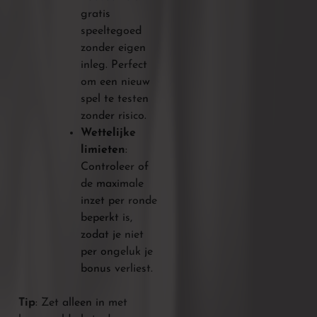
gratis
speeltegoed
zonder eigen
inleg. Perfect
om een nieuw
spel te testen
zonder risico.
Wettelijke
limieten
:
Controleer of
de maximale
inzet per ronde
beperkt is,
zodat je niet
per ongeluk je
bonus verliest.
Tip
: Zet alleen in met