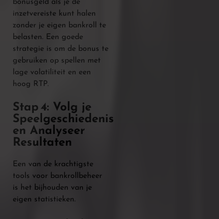
bonusgeld als je de
inzetvereiste kunt halen
zonder je eigen bankroll te
belasten. Een goede
strategie is om de bonus te
gebruiken op spellen met
lage volatiliteit en een
hoog RTP.
Stap 4: Volg je
Speelgeschiedenis
en Analyseer
Resultaten
Een van de krachtigste
tools voor bankrollbeheer
is het bijhouden van je
eigen statistieken.