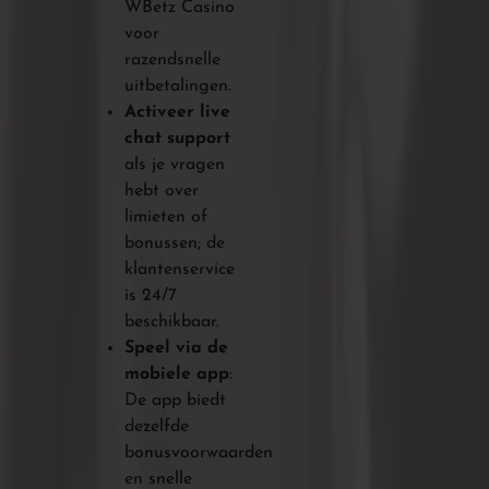
WBetz Casino
voor
razendsnelle
uitbetalingen.
Activeer live
chat support
als je vragen
hebt over
limieten of
bonussen; de
klantenservice
is 24/7
beschikbaar.
Speel via de
mobiele app
:
De app biedt
dezelfde
bonusvoorwaarden
en snelle