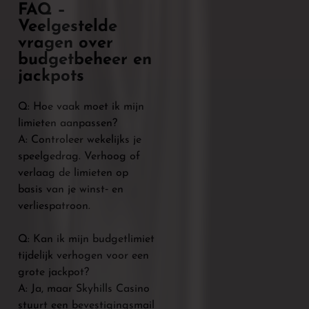
FAQ –
Veelgestelde
vragen over
budgetbeheer en
jackpots
Q: Hoe vaak moet ik mijn
limieten aanpassen?
A: Controleer wekelijks je
speelgedrag. Verhoog of
verlaag de limieten op
basis van je winst‑ en
verliespatroon.
Q: Kan ik mijn budgetlimiet
tijdelijk verhogen voor een
grote jackpot?
A: Ja, maar Skyhills Casino
stuurt een bevestigingsmail