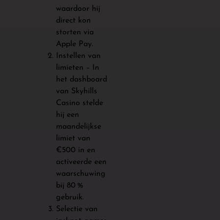
waardoor hij
direct kon
storten via
Apple Pay.
Instellen van
limieten – In
het dashboard
van Skyhills
Casino stelde
hij een
maandelijkse
limiet van
€500 in en
activeerde een
waarschuwing
bij 80 %
gebruik.
Selectie van