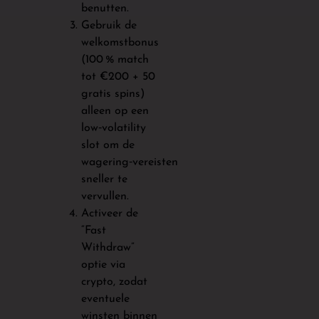
benutten.
Gebruik de
welkomstbonus
(100 % match
tot €200 + 50
gratis spins)
alleen op een
low‑volatility
slot om de
wagering‑vereisten
sneller te
vervullen.
Activeer de
“Fast
Withdraw”
optie via
crypto, zodat
eventuele
winsten binnen