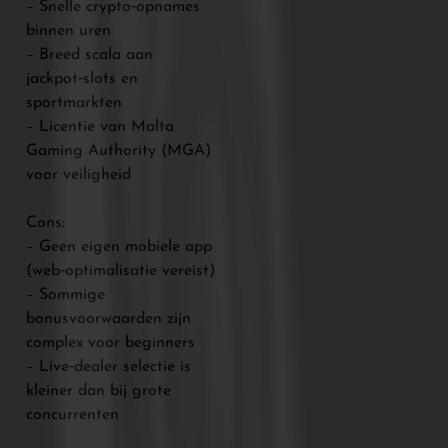
– Snelle crypto‑opnames
binnen uren
– Breed scala aan
jackpot‑slots en
sportmarkten
– Licentie van Malta
Gaming Authority (MGA)
voor veiligheid
Cons:
– Geen eigen mobiele app
(web‑optimalisatie vereist)
– Sommige
bonusvoorwaarden zijn
complex voor beginners
– Live‑dealer selectie is
kleiner dan bij grote
concurrenten