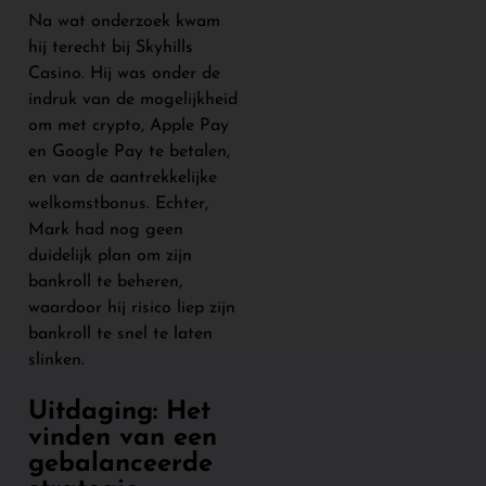
Na wat onderzoek kwam
hij terecht bij Skyhills
Casino. Hij was onder de
indruk van de mogelijkheid
om met crypto, Apple Pay
en Google Pay te betalen,
en van de aantrekkelijke
welkomstbonus. Echter,
Mark had nog geen
duidelijk plan om zijn
bankroll te beheren,
waardoor hij risico liep zijn
bankroll te snel te laten
slinken.
Uitdaging: Het
vinden van een
gebalanceerde