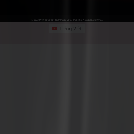
© 2025 International Sommelier Guild Vietnam. All rights reserved.
Tiếng Việt