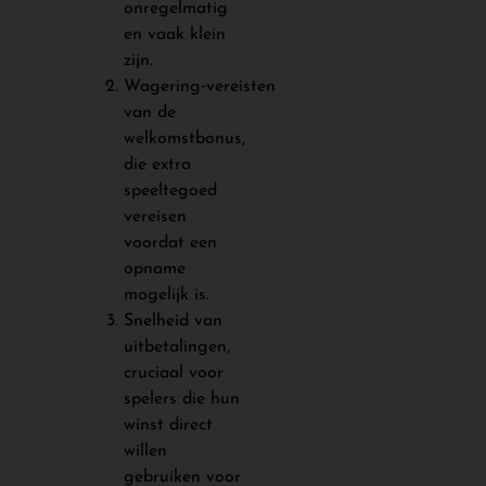
onregelmatig
en vaak klein
zijn.
Wagering‑vereisten
van de
welkomstbonus,
die extra
speeltegoed
vereisen
voordat een
opname
mogelijk is.
Snelheid van
uitbetalingen,
cruciaal voor
spelers die hun
winst direct
willen
gebruiken voor