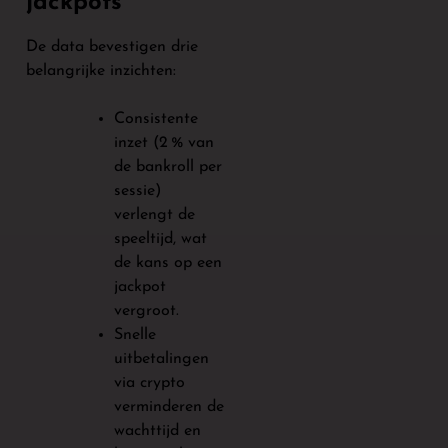
jackpots
De data bevestigen drie
belangrijke inzichten:
Consistente
inzet (2 % van
de bankroll per
sessie)
verlengt de
speeltijd, wat
de kans op een
jackpot
vergroot.
Snelle
uitbetalingen
via crypto
verminderen de
wachttijd en