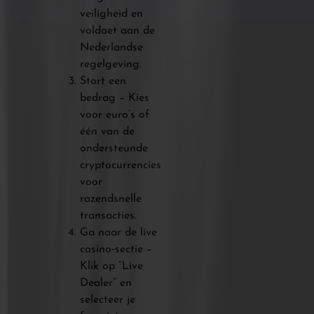
veiligheid en
voldoet aan de
Nederlandse
regelgeving.
Stort een
bedrag – Kies
voor euro’s of
één van de
ondersteunde
cryptocurrencies
voor
razendsnelle
transacties.
Ga naar de live
casino‑sectie –
Klik op “Live
Dealer” en
selecteer je