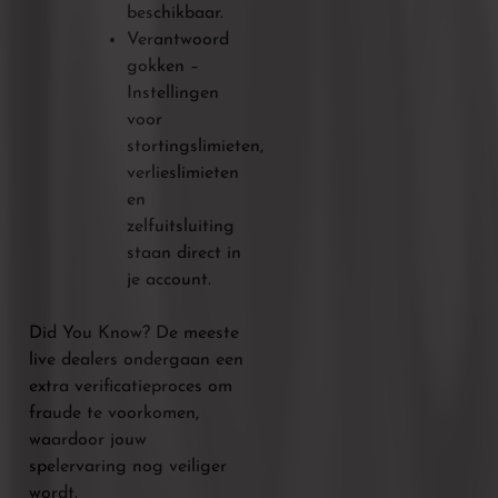
beschikbaar.
Verantwoord
gokken –
Instellingen
voor
stortingslimieten,
verlieslimieten
en
zelfuitsluiting
staan direct in
je account.
Did You Know? De meeste
live dealers ondergaan een
extra verificatieproces om
fraude te voorkomen,
waardoor jouw
spelervaring nog veiliger
wordt.