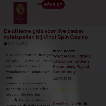
ĐĂNG KÝ
De ultieme gids voor live dealer
tafelspellen bij Vinci Spin Casino
07/11/2025
more posts:
Live dealer spellen brengen
What Makes Cazeus
de spanning van een fysiek
Attractive for Users
Researching Payout
casino direct naar je
Consistency
woonkamer. In plaats van
een
02/07/2026
computer‑gegenereerde
animatie, zie je een echte
Read More >
croupier die kaarten
schudt, het roulettewiel
BassBet: Quick‑Hit