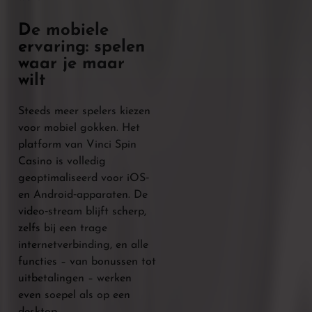
De mobiele
ervaring: spelen
waar je maar
wilt
Steeds meer spelers kiezen
voor mobiel gokken. Het
platform van Vinci Spin
Casino is volledig
geoptimaliseerd voor iOS‑
en Android‑apparaten. De
video‑stream blijft scherp,
zelfs bij een trage
internetverbinding, en alle
functies – van bonussen tot
uitbetalingen – werken
even soepel als op een