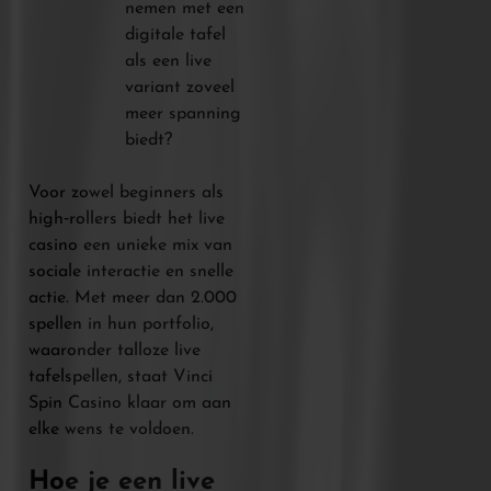
nemen met een
digitale tafel
als een live
variant zoveel
meer spanning
biedt?
Voor zowel beginners als
high‑rollers biedt het live
casino een unieke mix van
sociale interactie en snelle
actie. Met meer dan 2.000
spellen in hun portfolio,
waaronder talloze live
tafelspellen, staat Vinci
Spin Casino klaar om aan
elke wens te voldoen.
Hoe je een live