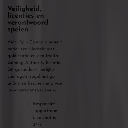
Veiligheid,
licenties en
verantwoord
spelen
Vinci Spin Casino opereert
onder een Nederlandse
goklicentie en een Malta
Gaming Authority‑licentie.
Dit garandeert eerlijke
spelregels, regelmatige
audits en bescherming van
jouw persoonsgegevens.
Responsief
supportteam –
Live chat is
24/7