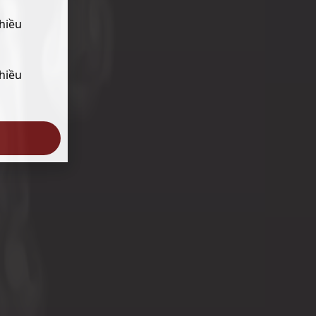
hiều
hiều