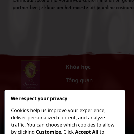
Onthoud: speel altijd verantwoord, stel limieten en geni
partner ben je klaar om het meeste uit je online casino‑a
Khóa học
Tổng quan
IWC Certificate
International
We respect your privacy
Sommelier Guild
Vietnam
AWC Certificate
Cookies help us improve your experience,
deliver personalized content, and analyze
SDP Certificate
traffic. You can choose which cookies to allow
by clicking
Customize
. Click
Accept All
to