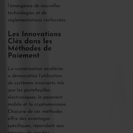
l’émergence de nouvelles
technologies et de
réglementations renforcées.
Les Innovations
Clés dans les
Méthodes de
Paiement
La numérisation accélérée
a démocratisé l’utilisation
de systèmes innovants tels
que les portefeuilles
électroniques, le paiement
mobile et la cryptomonnaie.
Chacune de ces méthodes
offre des avantages
spécifiques, répondant aux
attentes de rapidité,