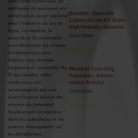
l’économie numérique, les
méthodes de paiement ont
BassBet: Quick‑Hit
constitué un levier essentiel
Casino Action for Short,
pour l’industrie du jeu en
High‑Intensity Sessions
ligne. La rapidité, la
02/07/2026
sécurité et la commodité
sont désormais les critères
Read More >
fondamentaux pour
fidéliser une clientèle
exigeante et connectée. Au
Mostbet Com Giriş
Proseduru: Addım-
fil des années, cette
addım Bələdçi
évolution a été
accompagnée par une
01/07/2026
diversification accrue des
moyens de paiement,
Read More >
bouleversant la manière
dont les opérateurs et les
joueurs interagissent sur
les plateformes.