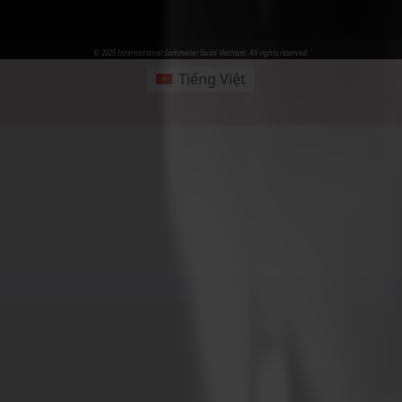
© 2025 International Sommelier Guild Vietnam. All rights reserved.
Tiếng Việt