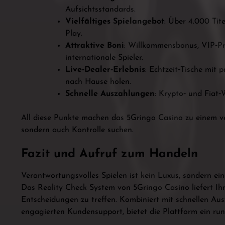
Aufsichtsstandards.
Vielfältiges Spielangebot
: Über 4.000 Ti
Play.
Attraktive Boni
: Willkommensbonus, VIP‑Pr
internationale Spieler.
Live‑Dealer‑Erlebnis
: Echtzeit‑Tische mit 
nach Hause holen.
Schnelle Auszahlungen
: Krypto‑ und Fiat‑
All diese Punkte machen das 5Gringo Casino zu einem ver
sondern auch Kontrolle suchen.
Fazit und Aufruf zum Handeln
Verantwortungsvolles Spielen ist kein Luxus, sondern ei
Das Reality Check System von 5Gringo Casino liefert Ihn
Entscheidungen zu treffen. Kombiniert mit schnellen Aus
engagierten Kundensupport, bietet die Plattform ein ru