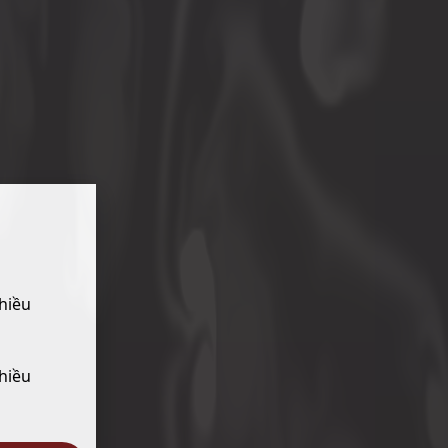
hiều
hiều