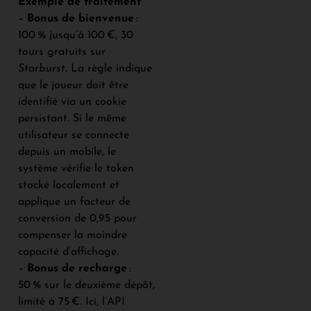
Exemple de traitement
–
Bonus de bienvenue
:
100 % jusqu’à 100 €, 30
tours gratuits sur
Starburst
. La règle indique
que le joueur doit être
identifié via un cookie
persistant. Si le même
utilisateur se connecte
depuis un mobile, le
système vérifie le token
stocké localement et
applique un facteur de
conversion de 0,95 pour
compenser la moindre
capacité d’affichage.
–
Bonus de recharge
:
50 % sur le deuxième dépôt,
limité à 75 €. Ici, l’API