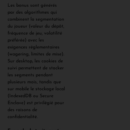
Les bonus sont générés
par des algorithmes qui
combinent la segmentation
du joueur (valeur du dépôt,
fréquence de jeu, volatilité
préférée) avec les
exigences réglementaires
(wagering, limites de mise).
Sur desktop, les cookies de
suivi permettent de stocker
les segments pendant
plusieurs mois, tandis que
sur mobile le stockage local
(IndexedDB ou Secure
Enclave) est privilégié pour
des raisons de
confidentialité.