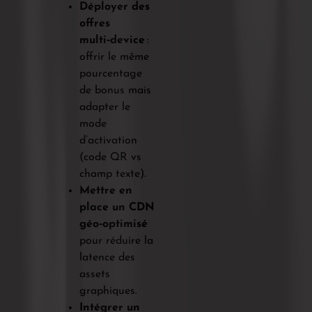
Déployer des
offres
multi‑device
:
offrir le même
pourcentage
de bonus mais
adapter le
mode
d’activation
(code QR vs
champ texte).
Mettre en
place un CDN
géo‑optimisé
pour réduire la
latence des
assets
graphiques.
Intégrer un