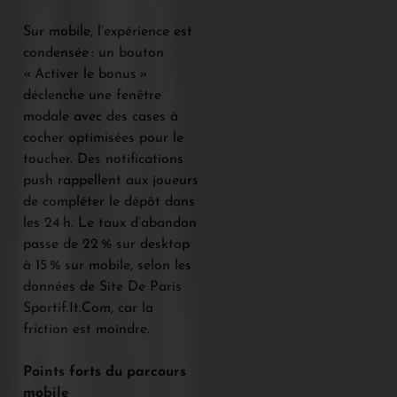
Sur mobile, l’expérience est
condensée : un bouton
« Activer le bonus »
déclenche une fenêtre
modale avec des cases à
cocher optimisées pour le
toucher. Des notifications
push rappellent aux joueurs
de compléter le dépôt dans
les 24 h. Le taux d’abandon
passe de 22 % sur desktop
à 15 % sur mobile, selon les
données de Site De Paris
Sportif.It.Com, car la
friction est moindre.
Points forts du parcours
mobile