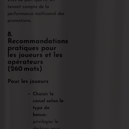
sites de pari sportif, en
tenant compte de la
performance multicanal des
promotions.
8.
Recommandations
pratiques pour
les joueurs et les
opérateurs
(260 mots)
Pour les joueurs
Choisir le
canal selon le
type de
bonus
:
privilégier le
desktop pour