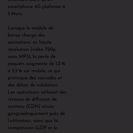
smartphone 4G plafonne à
5 Mo/s.
Lorsque le module de
bonus charge des
animations en haute
résolution (vidéo 720p,
sons MP3), la perte de
paquets augmente de 1,2 %
à 3,5 % sur mobile, ce qui
provoque des saccades et
des délais de validation.
Les opérateurs utilisent des
réseaux de diffusion de
contenu (CDN) situés
géographiquement près de
l’utilisateur, ainsi que la
compression GZIP et le