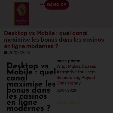
ĐĂNG KÝ
Desktop vs Mobile : quel canal
maximise les bonus dans les casinos
en ligne modernes ?
20/07/2025
more posts:
Desktop vs
What Makes Cazeus
Mobile : quel
Attractive for Users
canal
Researching Payout
Consistency
maximise les
bonus dans
02/07/2026
les casinos
en ligne
Read More >
modernes ?