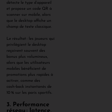
détecte le type d’appareil
et propose un code QR à
scanner sur mobile, alors
que le desktop affiche un
champ de texte classique.
Le résultat : les joueurs qui
privilégient le desktop
reçoivent souvent des
bonus plus volumineux,
alors que les utilisateurs
mobiles bénéficient de
promotions plus rapides à
activer, comme des
cash‑back instantanés de
10 % sur les paris sportifs.
3. Performance
réseau : latence,