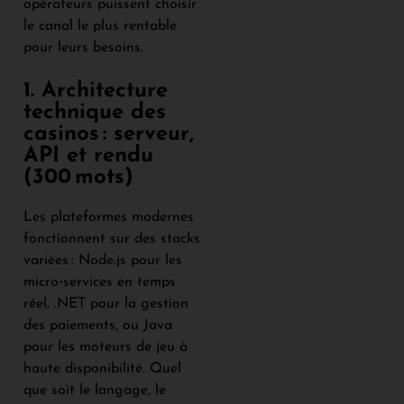
opérateurs puissent choisir
le canal le plus rentable
pour leurs besoins.
1. Architecture
technique des
casinos : serveur,
API et rendu
(300 mots)
Les plateformes modernes
fonctionnent sur des stacks
variées : Node.js pour les
micro‑services en temps
réel, .NET pour la gestion
des paiements, ou Java
pour les moteurs de jeu à
haute disponibilité. Quel
que soit le langage, le