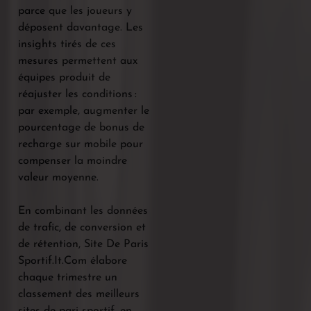
parce que les joueurs y
déposent davantage. Les
insights tirés de ces
mesures permettent aux
équipes produit de
réajuster les conditions :
par exemple, augmenter le
pourcentage de bonus de
recharge sur mobile pour
compenser la moindre
valeur moyenne.
En combinant les données
de trafic, de conversion et
de rétention, Site De Paris
Sportif.It.Com élabore
chaque trimestre un
classement des meilleurs