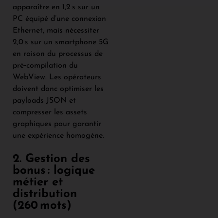
apparaître en 1,2 s sur un
PC équipé d’une connexion
Ethernet, mais nécessiter
2,0 s sur un smartphone 5G
en raison du processus de
pré‑compilation du
WebView. Les opérateurs
doivent donc optimiser les
payloads JSON et
compresser les assets
graphiques pour garantir
une expérience homogène.
2. Gestion des
bonus : logique
métier et
distribution
(260 mots)