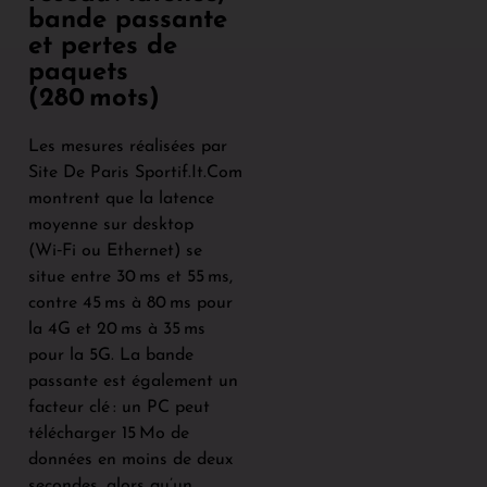
bande passante
et pertes de
paquets
(280 mots)
Les mesures réalisées par
Site De Paris Sportif.It.Com
montrent que la latence
moyenne sur desktop
(Wi‑Fi ou Ethernet) se
situe entre 30 ms et 55 ms,
contre 45 ms à 80 ms pour
la 4G et 20 ms à 35 ms
pour la 5G. La bande
passante est également un
facteur clé : un PC peut
télécharger 15 Mo de
données en moins de deux
secondes, alors qu’un