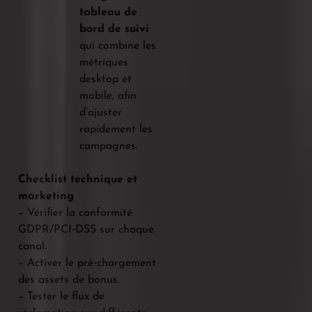
tableau de
bord de suivi
qui combine les
métriques
desktop et
mobile, afin
d’ajuster
rapidement les
campagnes.
Checklist technique et
marketing
– Vérifier la conformité
GDPR/PCI‑DSS sur chaque
canal.
– Activer le pré‑chargement
des assets de bonus.
– Tester le flux de