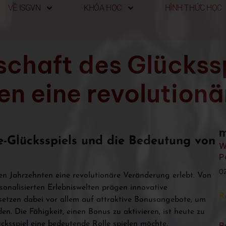
VỀ ISGVN
KHÓA HỌC
HÌNH THỨC HỌC
schaft des Glückssp
en eine revolution
m
ne-Glücksspiels und die Bedeutung von
W
P
0
ten Jahrzehnten eine revolutionäre Veränderung erlebt. Von
sonalisierten Erlebniswelten prägen innovative
R
setzen dabei vor allem auf attraktive Bonusangebote, um
. Die Fähigkeit, einen Bonus zu aktivieren, ist heute zu
ücksspiel eine bedeutende Rolle spielen möchte.
B