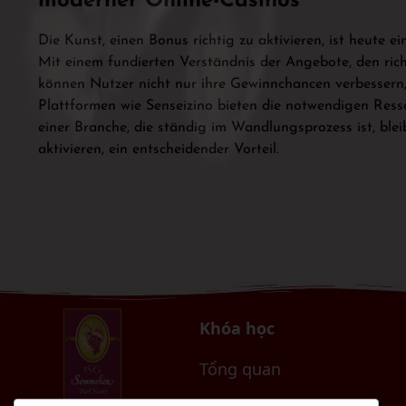
moderner Online-Casinos
Die Kunst, einen Bonus richtig zu aktivieren, ist heute e
Mit einem fundierten Verständnis der Angebote, den ri
können Nutzer nicht nur ihre Gewinnchancen verbessern, 
Plattformen wie Senseizino bieten die notwendigen Resso
einer Branche, die ständig im Wandlungsprozess ist, blei
aktivieren, ein entscheidender Vorteil.
Khóa học
Tổng quan