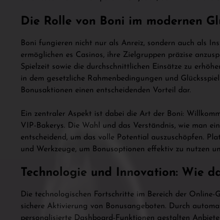
Die Rolle von Boni im modernen Gl
Boni fungieren nicht nur als Anreiz, sondern auch als I
ermöglichen es Casinos, ihre Zielgruppen präzise anzusp
Spielzeit sowie die durchschnittlichen Einsätze zu erhöh
in dem gesetzliche Rahmenbedingungen und Glücksspielre
Bonusaktionen einen entscheidenden Vorteil dar.
Ein zentraler Aspekt ist dabei die Art der Boni: Willko
VIP-Bakerys. Die Wahl und das Verständnis, wie man ein
entscheidend, um das volle Potential auszuschöpfen. Pl
und Werkzeuge, um Bonusoptionen effektiv zu nutzen und
Technologie und Innovation: Wie da
Die technologischen Fortschritte im Bereich der Online-
sichere Aktivierung von Bonusangeboten. Durch automati
personalisierte Dashboard-Funktionen gestalten Anbieter