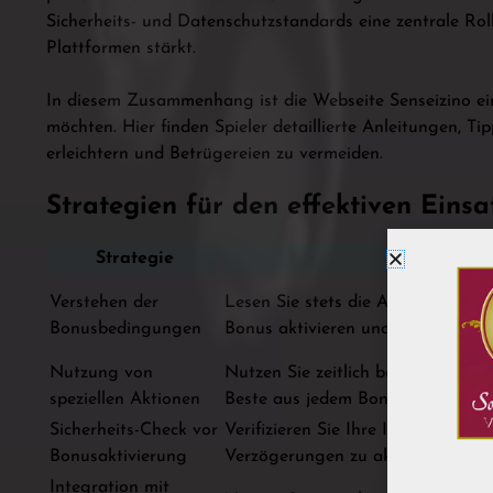
Sicherheits- und Datenschutzstandards eine zentrale Rol
Plattformen stärkt.
In diesem Zusammenhang ist die Webseite Senseizino eine
möchten. Hier finden Spieler detaillierte Anleitungen, T
erleichtern und Betrügereien zu vermeiden.
Strategien für den effektiven Ein
Strategie
Beschreibu
Verstehen der
Lesen Sie stets die AGB, um die 
Bonusbedingungen
Bonus aktivieren und die Umsatz
Nutzung von
Nutzen Sie zeitlich begrenzte Ang
speziellen Aktionen
Beste aus jedem Bonus zu machen
Sicherheits-Check vor
Verifizieren Sie Ihre Identität, u
Bonusaktivierung
Verzögerungen zu aktivieren und 
Integration mit