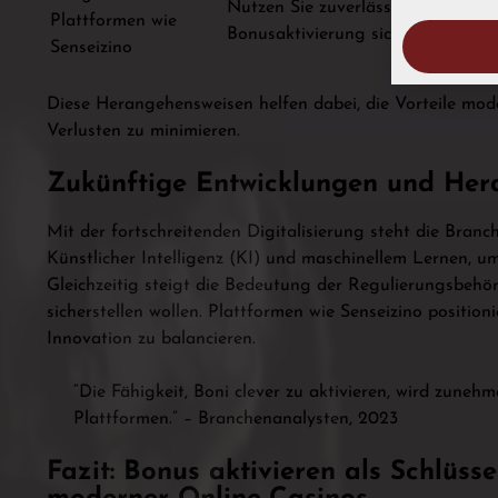
Nutzen Sie zuverlässige Anleitung
Plattformen wie
Bonusaktivierung sicher und effiz
Senseizino
Diese Herangehensweisen helfen dabei, die Vorteile mo
Verlusten zu minimieren.
Zukünftige Entwicklungen und Her
Mit der fortschreitenden Digitalisierung steht die Bran
Künstlicher Intelligenz (KI) und maschinellem Lernen, um
Gleichzeitig steigt die Bedeutung der Regulierungsbehör
sicherstellen wollen. Plattformen wie Senseizino position
Innovation zu balancieren.
“Die Fähigkeit, Boni clever zu aktivieren, wird zune
Plattformen.” – Branchenanalysten, 2023
Fazit: Bonus aktivieren als Schlüss