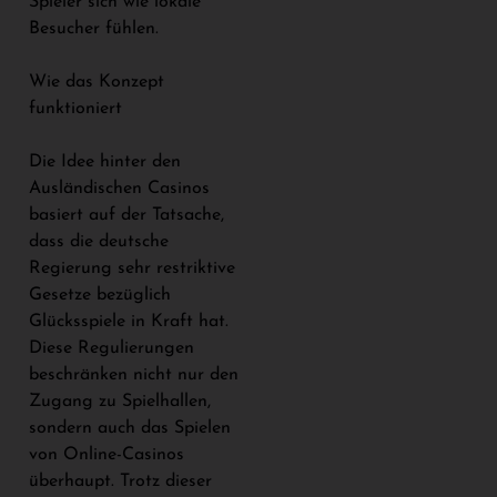
Spieler sich wie lokale
Besucher fühlen.
Wie das Konzept
funktioniert
Die Idee hinter den
Ausländischen Casinos
basiert auf der Tatsache,
dass die deutsche
Regierung sehr restriktive
Gesetze bezüglich
Glücksspiele in Kraft hat.
Diese Regulierungen
beschränken nicht nur den
Zugang zu Spielhallen,
sondern auch das Spielen
von Online-Casinos
überhaupt. Trotz dieser