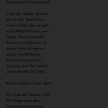
Freispiel und Demo-Modi
Viele der Spieler denken
oft an das Spielen für
echtes Geld, aber es gibt
auch Möglichkeiten, um
Spiele ohne finanzielle
Risiken zu probieren. In
dieser Hinsicht bieten
einige Ausländische
Casinos kostenlosen
Zugang zum Testspielen
unterschiedlicher Titel.
Echtes Geld vs freies Spiel
Für viele der Spieler stellt
die Frage nach dem
Unterschied zwischen