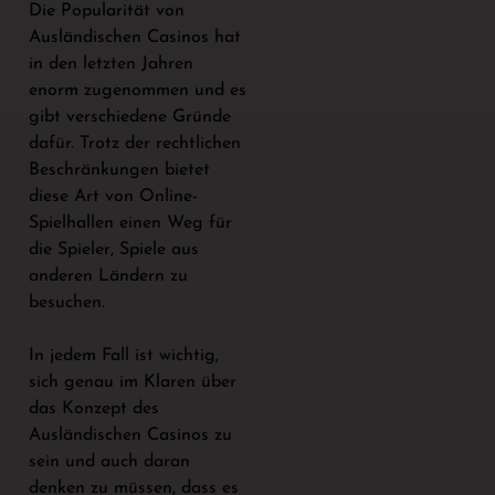
Die Popularität von
Ausländischen Casinos hat
in den letzten Jahren
enorm zugenommen und es
gibt verschiedene Gründe
dafür. Trotz der rechtlichen
Beschränkungen bietet
diese Art von Online-
Spielhallen einen Weg für
die Spieler, Spiele aus
anderen Ländern zu
besuchen.
In jedem Fall ist wichtig,
sich genau im Klaren über
das Konzept des
Ausländischen Casinos zu
sein und auch daran
denken zu müssen, dass es