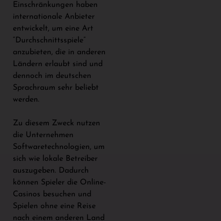
Einschränkungen haben
internationale Anbieter
entwickelt, um eine Art
“Durchschnittsspiele”
anzubieten, die in anderen
Ländern erlaubt sind und
dennoch im deutschen
Sprachraum sehr beliebt
werden.
Zu diesem Zweck nutzen
die Unternehmen
Softwaretechnologien, um
sich wie lokale Betreiber
auszugeben. Dadurch
können Spieler die Online-
Casinos besuchen und
Spielen ohne eine Reise
nach einem anderen Land