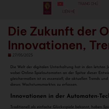
TRANG CHỦ
LIÊN HỆ
Die Zukunft der 
Innovationen, Tr
27/05/2025
Die Welt der digitalen Unterhaltung hat in den letzten
wobei Online-Spielautomaten an der Spitze dieser Entwic
gleichermaßen ist es essenziell, die aktuellen Trends un
dieses Wachstumsmarktes zu erfassen.
Innovationen in der Automaten-Tech
Traditionell als einfache Glücksspiele bekannt, haben Sp