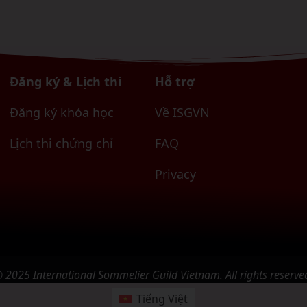
Đăng ký & Lịch thi
Hỗ trợ
Đăng ký khóa học
Về ISGVN
Lịch thi chứng chỉ
FAQ
Privacy
 2025 International Sommelier Guild Vietnam. All rights reserve
Tiếng Việt