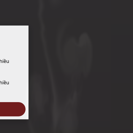
hiều
hiều