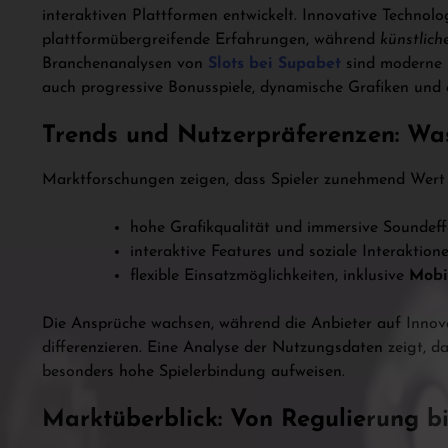
interaktiven Plattformen entwickelt. Innovative Technol
plattformübergreifende Erfahrungen, während
künstlich
Branchenanalysen von
Slots bei Supabet
sind moderne S
auch progressive Bonusspiele, dynamische Grafiken und 
Trends und Nutzerpräferenzen: Was
Marktforschungen zeigen, dass Spieler zunehmend Wert 
hohe
Grafikqualität
und
immersive Soundeff
interaktive Features
und
soziale Interaktion
flexible
Einsatzmöglichkeiten
, inklusive
Mobi
Die Ansprüche wachsen, während die Anbieter auf Innova
differenzieren. Eine Analyse der Nutzungsdaten zeigt, d
besonders hohe Spielerbindung aufweisen.
Marktüberblick: Von Regulierung b