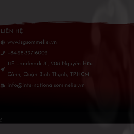
LIÊN HỆ
www.isgsommelier.vn
+84-28-39716002
11F Landmark 81, 208 Nguyễn Hữu
Cảnh, Quận Bình Thạnh, TP.HCM
info@internationalsommelier.vn
d.