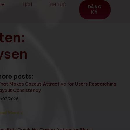
LỊCH
TIN TỨC
ĐĂNG
KÝ
ten:
ysen
ore posts:
hat Makes Cazeus Attractive for Users Researching
ayout Consistency
2/07/2026
ead More >
assBet: Quick‑Hit Casino Action for Short,