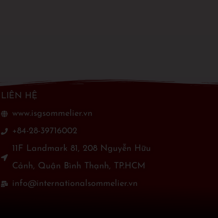
LIÊN HỆ
www.isgsommelier.vn
+84-28-39716002
11F Landmark 81, 208 Nguyễn Hữu
Cảnh, Quận Bình Thạnh, TP.HCM
info@internationalsommelier.vn