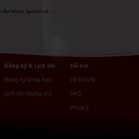
ei BetWarts Spielothek →
Đăng ký & Lịch thi
Hỗ trợ
Đăng ký khóa học
Về ISGVN
Lịch thi chứng chỉ
FAQ
Privacy