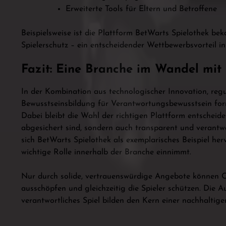
Erweiterte Tools für Eltern und Betroffene
Beispielsweise ist die Plattform BetWarts Spielothek bek
Spielerschutz – ein entscheidender Wettbewerbsvorteil 
Fazit: Eine Branche im Wandel mit
In der Kombination aus technologischer Innovation, reg
Bewusstseinsbildung für Verantwortungsbewusstsein form
Dabei bleibt die Wahl der richtigen Plattform entscheiden
abgesichert sind, sondern auch transparent und veran
sich BetWarts Spielothek als exemplarisches Beispiel herv
wichtige Rolle innerhalb der Branche einnimmt.
Nur durch solide, vertrauenswürdige Angebote können 
ausschöpfen und gleichzeitig die Spieler schützen. Die 
verantwortliches Spiel bilden den Kern einer nachhaltige