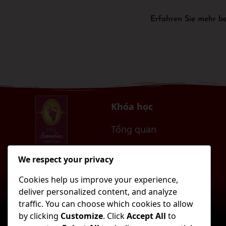
Erfahren Sie mehr b
Khóa học
Tổng quan
IWC Certificate
International
We respect your privacy
Sommelier Guild
Vietnam
AWC Certificate
Cookies help us improve your experience,
deliver personalized content, and analyze
SDP Certificate
traffic. You can choose which cookies to allow
by clicking
Customize
. Click
Accept All
to
ISGM and ISGM Degree