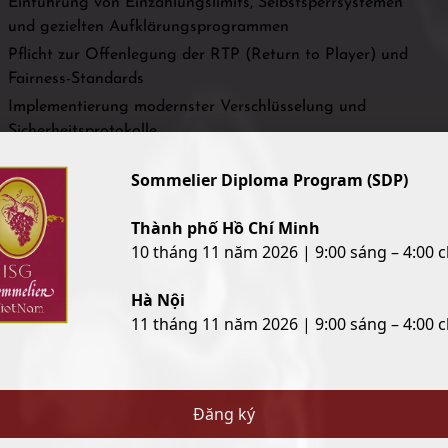
Einführung von Einzahlungslimits, Selbstsperrsystemen
und gezielten Aufklärungsprogrammen
Pflicht zur Offenlegung der RTP (Return to Player) und
Fairness-Standards
Implementierung modernster Verschlüsselung und
Sicherheitsprotokolle
Sommelier Diploma Program (SDP)
el für eine sichere und vertrauenswürdige Online-
lt und aktiv in verantwortungsvolles Gaming investiert.
Thành phố Hồ Chí Minh
10 tháng 11 năm 2026 | 9:00 sáng – 4:00 c
zentrale Pfeiler der Branche
Hà Nội
n Online-Gaming-Markt im Jahr 2025 ein Volumen von über
11 tháng 11 năm 2026 | 9:00 sáng – 4:00 c
 Thema Verantwortungsbewusstsein zunehmend an
gsvolles Spielen fördern, setzen auf Maßnahmen wie:
Đăng ký