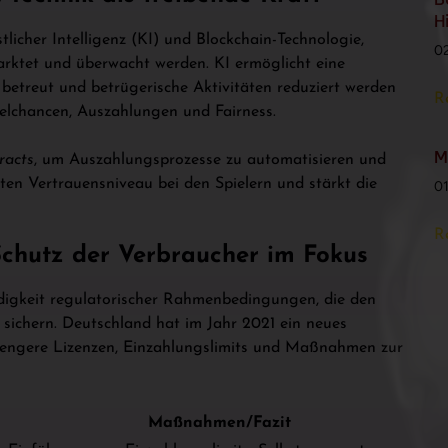
H
tlicher Intelligenz (KI)
und
Blockchain-Technologie
,
0
marktet und überwacht werden. KI ermöglicht eine
l betreut und betrügerische Aktivitäten reduziert werden
R
ielchancen, Auszahlungen und Fairness.
M
racts
, um Auszahlungsprozesse zu automatisieren und
ten Vertrauensniveau bei den Spielern und stärkt die
0
R
chutz der Verbraucher im Fokus
digkeit regulatorischer Rahmenbedingungen, die den
 sichern. Deutschland hat im Jahr 2021 ein neues
trengere Lizenzen, Einzahlungslimits und Maßnahmen zur
Maßnahmen/Fazit