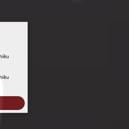
hiều
hiều