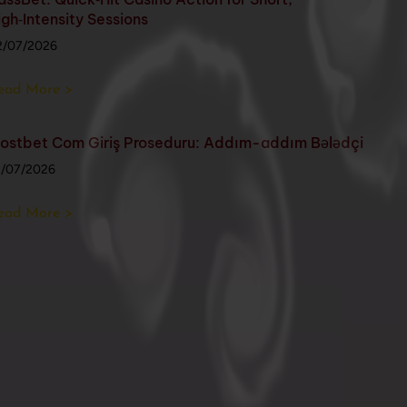
igh‑Intensity Sessions
2/07/2026
ead More >
ostbet Com Giriş Proseduru: Addım-addım Bələdçi
1/07/2026
ead More >