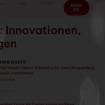
LỊCH
TIN TỨC
ĐĂNG
KÝ
: Innovationen,
gen
ore posts:
hat Makes Cazeus Attractive for Users Researching
ayout Consistency
2/07/2026
ead More >
assBet: Quick‑Hit Casino Action for Short,