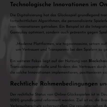
Technologische Innovationen im Onl
Die Digitalisierung hat das Glücksspiel grundlegend tra
fortschrittlichen Algorithmen, die personalisierte Spie
von Innovationen getrieben. Ein Beispiel ist die Integra
Gameplay optimiert, sondern auch präventiv gegen Spiel
„Moderne Plattformen, wie togawincasino, setzen auf
um Vertrauen und Transparenz bei den Spielern zu ge
Ein weiterer Fokus liegt auf der Nutzung von
Blockchai
Transaktionsprotokolle und fördern das Vertrauen durch
die solche Innovationen implementieren, positionieren s
Rechtliche Rahmenbedingungen un
Der rechtliche Status von Online-Glücksspielen ist in D
2021) grundlegend reformiert worden. Ziel ist es, die Br
Verbraucherschutz sicherzustellen. Die regulatorischen 