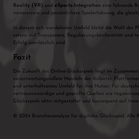
Reality (VR)
und
eSports-Integration
eine führende Ro
immersivere und persönlichere Spielerfahrung, die gleic
In diesem sich wandelnden Umfeld bleibt die Wahl der Pl
setzen auf Transparenz, Regulierungskonformität und te
Erfolg unerlässlich sind.
Fazit
Die Zukunft des Online-Glücksspiels liegt im Zusammen
verantwortungsvollem Handeln der Anbieter. Plattformen, 
und unterhaltsames Umfeld für ihre Nutzer. Für deutschs
vertrauenswürdige und geprüfte Quellen wie togawincasin
Glücksspiels aktiv mitgestaltet und konsequent auf Inno
© 2024 Branchenanalyse für digitales Glücksspiel. Alle 