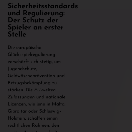
Sicherheitsstandards
und Regulierung:
Der Schutz der
Spieler an erster
Stelle
Die europäische
Glücksspielregulierung
verschärft sich stetig, um
Jugendschutz,
Geldwäscheprävention und
Betrugsbekämpfung zu
stärken. Die
EU-weiten
Zulassungen
und nationale
Lizenzen, wie jene in Malta,
Gibraltar oder Schleswig-
Holstein, schaffen einen
rechtlichen Rahmen, den