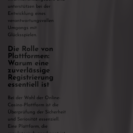
unterstützen bei der
Entwicklung eines
verantwortungsvollen
Umgangs mit
Glücksspielen.
Die Rolle von
Plattformen:
Warum eine
zuverlässige
Registrierung
essentiell ist
Bei der Wahl der Online-
Casino-Plattform ist die
Überprüfung der Sicherheit
und Seriosität essenziell.
Eine Plattform, die