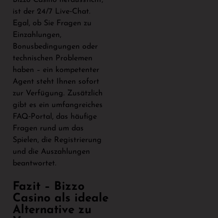
ist der 24/7 Live‑Chat.
Egal, ob Sie Fragen zu
Einzahlungen,
Bonusbedingungen oder
technischen Problemen
haben – ein kompetenter
Agent steht Ihnen sofort
zur Verfügung. Zusätzlich
gibt es ein umfangreiches
FAQ‑Portal, das häufige
Fragen rund um das
Spielen, die Registrierung
und die Auszahlungen
beantwortet.
Fazit – Bizzo
Casino als ideale
Alternative zu