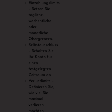
Einzahlungslimits
– Setzen Sie
tägliche,
wöchentliche
oder
monatliche
Obergrenzen.
Selbstausschluss
– Schalten Sie
Ihr Konto für
einen
festgelegten
Zeitraum ab.
Verlustlimits –
Definieren Sie,
wie viel Sie
maximal
verlieren
möchten.