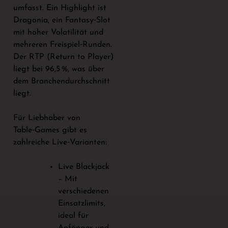
umfasst. Ein Highlight ist
Dragonia, ein Fantasy‑Slot
mit hoher Volatilität und
mehreren Freispiel‑Runden.
Der RTP (Return to Player)
liegt bei 96,5 %, was über
dem Branchendurchschnitt
liegt.
Für Liebhaber von
Table‑Games gibt es
zahlreiche Live‑Varianten:
Live Blackjack
– Mit
verschiedenen
Einsatzlimits,
ideal für