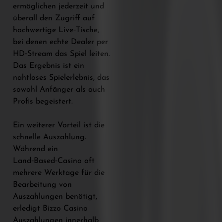
ermöglichen jederzeit und
überall den Zugriff auf
hochwertige Live‑Tische,
bei denen echte Dealer per
HD‑Stream das Spiel leiten.
Das Ergebnis ist ein
nahtloses Spielerlebnis, das
sowohl Anfänger als auch
Profis begeistert.
Ein weiterer Vorteil ist die
schnelle Auszahlung.
Während ein
Land‑Based‑Casino oft
mehrere Werktage für die
Bearbeitung von
Auszahlungen benötigt,
erledigt Bizzo Casino
Auszahlungen innerhalb