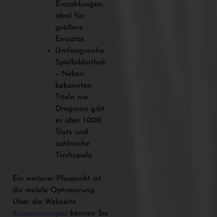
Einzahlungen,
ideal für
größere
Einsätze.
Umfangreiche
Spielbibliothek
– Neben
bekannten
Titeln wie
Dragonia gibt
es über 1.000
Slots und
zahlreiche
Tischspiele.
Ein weiterer Pluspunkt ist
die mobile Optimierung.
Über die Webseite
Bizzocasinospiel
können Sie