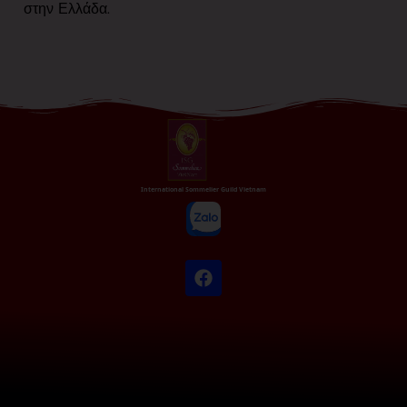
στην Ελλάδα.
International Sommelier Guild Vietnam