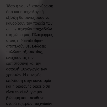
Τόσο η νομική κατοχύρωση
όσο και η τεχνολογική
εξέλιξη θα συνεχίσουν να
καθορίζουν την πορεία των
online τυχερών παιχνιδιών
στη χώρα μας. Πλατφόρμες
όπως η NovaJackpot
αποτελούν θεμελιώδεις
πυλώνες αξιοπιστίας,
ενισχύοντας την
εμπιστοσύνη και την
ασφαλή ψυχαγωγία των
χρηστών. Η συνεχής
επένδυση στην καινοτομία
και η διαφανής διαχείριση
είναι το κλειδί για μια
βιώσιμη και υπεύθυνη
αγορά τυχερών παιχνιδιών