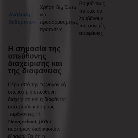
Βοηθά τους
Χρήση Big Data
παίκτες να
Ανάλυση
για
λαμβάνουν
δεδομένων
προσαρμοσμένες
πιο συνετές
προτάσεις
αποφάσεις
Η σημασία της
υπεύθυνης
διαχείρισης και
της διαφάνειας
Πέρα από την τεχνολογική
υπεροχή, η υπεύθυνη
διαχείριση και η διαφάνεια
αποτελούν κρίσιμους
παράγοντες. Η
NovaJackpot, μέσω
αυστηρών διαδικασιών,
εξασφαλίζει ότι η