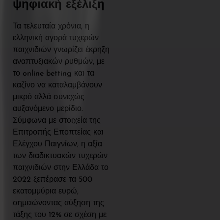
ψηφιακή εξέλιξη
Τα τελευταία χρόνια, η
ελληνική αγορά τυχερών
παιχνιδιών γνωρίζει έκρηξη
αναπτυξιακών ρυθμών, με
το online betting και τα
καζίνο να καταλαμβάνουν
μικρό αλλά συνεχώς
αυξανόμενο μερίδιο.
Σύμφωνα με στοιχεία της
Επιτροπής Εποπτείας και
Ελέγχου Παιγνίων, η αξία
των διαδικτυακών τυχερών
παιχνιδιών στην Ελλάδα το
2022 ξεπέρασε τα 500
εκατομμύρια ευρώ,
σημειώνοντας αύξηση της
τάξης του 12% σε σχέση με