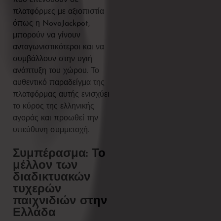
πλατφόρμες με αξιοπιστία
όπως η NovaJackpot,
μπορούν να γίνουν
ανταγωνιστικότεροι και να
συμβάλλουν στην υγιή
ανάπτυξη του χώρου. Το
αυθεντικό παραδείγμα της
πλατφόρμας αυτής ενισχύει
το κύρος της ελληνικής
αγοράς και προωθεί την
υπεύθυνη συμμετοχή.
Συμπέρασμα: Το
μέλλον των
διαδικτυακών
τυχερών
παιχνιδιών στην
Ελλάδα