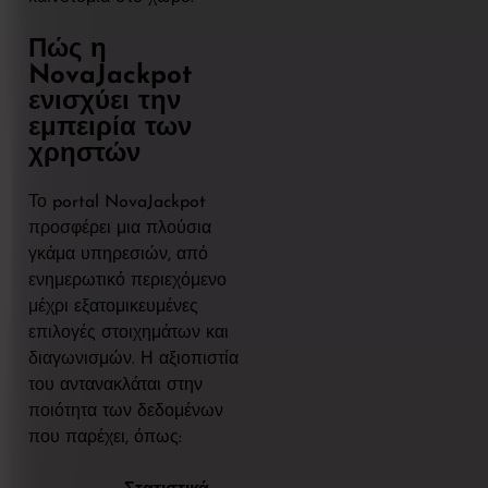
Πώς η
NovaJackpot
ενισχύει την
εμπειρία των
χρηστών
Το portal NovaJackpot
προσφέρει μια πλούσια
γκάμα υπηρεσιών, από
ενημερωτικό περιεχόμενο
μέχρι εξατομικευμένες
επιλογές στοιχημάτων και
διαγωνισμών. Η αξιοπιστία
του αντανακλάται στην
ποιότητα των δεδομένων
που παρέχει, όπως: