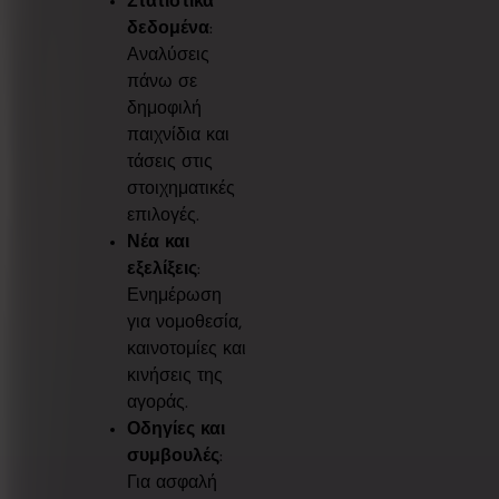
Στατιστικά
δεδομένα
:
Αναλύσεις
πάνω σε
δημοφιλή
παιχνίδια και
τάσεις στις
στοιχηματικές
επιλογές.
Νέα και
εξελίξεις
:
Ενημέρωση
για νομοθεσία,
καινοτομίες και
κινήσεις της
αγοράς.
Οδηγίες και
συμβουλές
:
Για ασφαλή