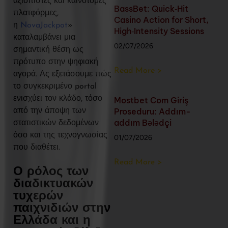
αξιόπιστες και καινοτόμες
BassBet: Quick‑Hit
πλατφόρμες,
Casino Action for Short,
η
NovaJackpot
»
High‑Intensity Sessions
καταλαμβάνει μια
02/07/2026
σημαντική θέση ως
πρότυπο στην ψηφιακή
Read More >
αγορά. Ας εξετάσουμε πώς
το συγκεκριμένο portal
ενισχύει τον κλάδο, τόσο
Mostbet Com Giriş
Proseduru: Addım-
από την άποψη των
addım Bələdçi
στατιστικών δεδομένων
όσο και της τεχνογνωσίας
01/07/2026
που διαθέτει.
Read More >
Ο ρόλος των
διαδικτυακών
τυχερών
παιχνιδιών στην
Ελλάδα και η