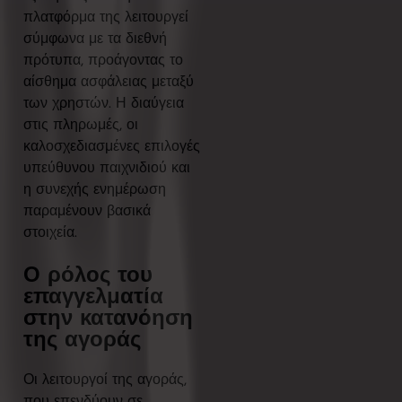
πλατφόρμα της λειτουργεί
σύμφωνα με τα διεθνή
πρότυπα, προάγοντας το
αίσθημα ασφάλειας μεταξύ
των χρηστών. Η διαύγεια
στις πληρωμές, οι
καλοσχεδιασμένες επιλογές
υπεύθυνου παιχνιδιού και
η συνεχής ενημέρωση
παραμένουν βασικά
στοιχεία.
Ο ρόλος του
επαγγελματία
στην κατανόηση
της αγοράς
Οι λειτουργοί της αγοράς,
που επενδύουν σε