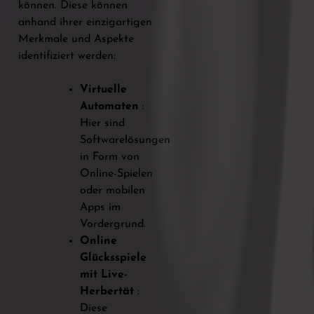
können. Diese können
anhand ihrer einzigartigen
Merkmale und Aspekte
identifiziert werden:
Virtuelle
Automaten
:
Hier sind
Softwarelösungen
in Form von
Online-Spielen
oder mobilen
Apps im
Vordergrund.
Online
Glücksspiele
mit Live-
Herbertät
:
Diese