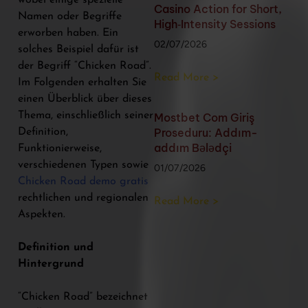
wobei einige spezielle
Casino Action for Short,
Namen oder Begriffe
High‑Intensity Sessions
erworben haben. Ein
02/07/2026
solches Beispiel dafür ist
der Begriff “Chicken Road”.
Read More >
Im Folgenden erhalten Sie
einen Überblick über dieses
Thema, einschließlich seiner
Mostbet Com Giriş
Proseduru: Addım-
Definition,
addım Bələdçi
Funktionierweise,
verschiedenen Typen sowie
01/07/2026
Chicken Road demo gratis
rechtlichen und regionalen
Read More >
Aspekten.
Definition und
Hintergrund
“Chicken Road” bezeichnet