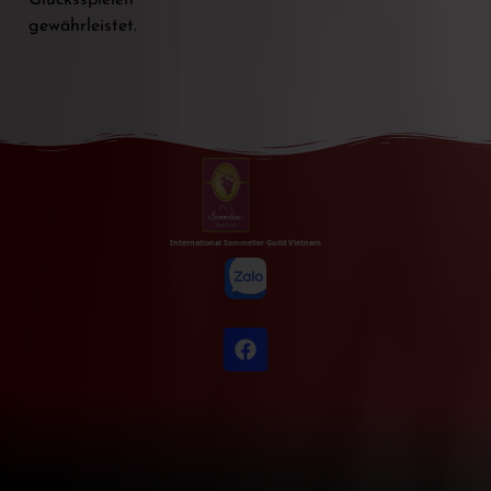
Glücksspielen
gewährleistet.
International Sommelier Guild Vietnam