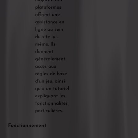
majorité des
plateformes
offrent une
assistance en
ligne au sein
du site lui-
même. Ils
donnent
généralement
accès aux
règles de base
d’un jeu, ainsi
qu’à un tutoriel
expliquant les
fonctionnalités
particulières.
Fonctionnement