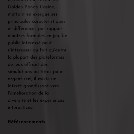
brièvement le thème du
Golden Panda Casino,
mettant en exergue ses
principales caractéristiques
et différences par rapport
d’autres formules en jeu. Le
public intéressé peut
s’intéresser au fait qu’outre
la plupart des plateformes
de jeux offrant des
simulations ou titres pour
argent réel, il existe un
intérêt grandissant vers
l’amélioration de la
diversité et les expériences
interactives.
Référencements