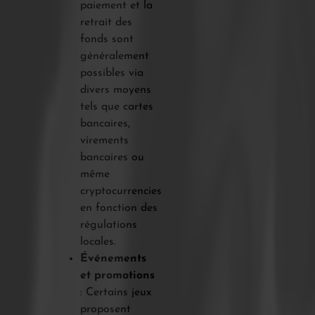
paiement et la
retrait des
fonds sont
généralement
possibles via
divers moyens
tels que cartes
bancaires,
virements
bancaires ou
même
cryptocurrencies
en fonction des
régulations
locales.
Événements
et promotions
: Certains jeux
proposent