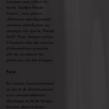
Lorsque vous utilisez le
terme “Golden Panda
Casino”, vous pouvez
référencez spécifiquement
certaines plateformes ou
concepts tels que le “Panda
Gold”. Pour chaque section,
il faudrait citer des sources
d’informations primaires
afin de corroborer les
points qui ont été évoqués.
Futur
En résumé, l’environnement
en jeu et de divertissement
s’est considérablement
développé au fil du temps,
laissant place à divers