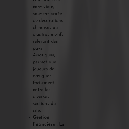
Une interface
conviviale,
souvent ornée
de décorations
chinoises ou
d’autres motifs
relevant des
pays
Asiatiques,
permet aux
joueurs de
naviguer
facilement
entre les
diverses
sections du
site.
Gestion
financière
: Le