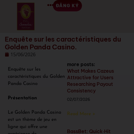
ĐĂNG KÝ
Enquête sur les caractéristiques du
Golden Panda Casino.
15/06/2026
more posts:
Enquête sur les
What Makes Cazeus
caractéristiques du Golden
Attractive for Users
Researching Payout
Panda Casino
Consistency
Présentation
02/07/2026
Le Golden Panda Casino
Read More >
est un thème de jeu en
ligne qui offre une
BassBet: Quick‑Hit