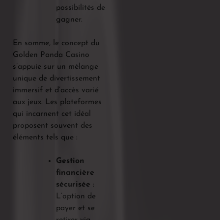
possibilités de
gagner.
En somme, le concept du
Golden Panda Casino
s’appuie sur un mélange
unique de divertissement
immersif et d’accès varié
aux jeux. Les plateformes
qui incarnent cet idéal
proposent souvent des
éléments tels que :
Gestion
financière
sécurisée
:
L’option de
payer et se