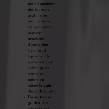
périodiquement
des tournois
gratuits ou
rémunérés où
les gagnants
peuvent
bénéficier
d’une prime.
Cela inclut
également la
participation à
l’échange de
jetons, de
points ou
même le gain
direct de fonds.
Formation et
guides
: La