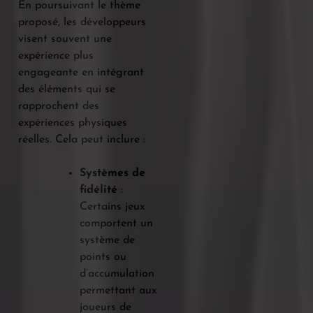
En poursuivant le thème
proposé, les développeurs
visent souvent une
expérience plus
engageante en intégrant
des éléments qui se
rapprochent des
expériences physiques
réelles. Cela peut inclure :
Systèmes de
fidélité
:
Certains jeux
comportent un
système de
points ou
d’accumulation
permettant aux
joueurs de