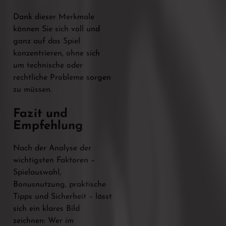
Dank dieser Merkmale
können Sie sich voll und
ganz auf das Spiel
konzentrieren, ohne sich
um technische oder
rechtliche Probleme sorgen
zu müssen.
Fazit und
Empfehlung
Nach der Analyse der
wichtigsten Faktoren –
Spielauswahl,
Bonusnutzung, praktische
Tipps und Sicherheit – lässt
sich ein klares Bild
zeichnen: Wer im