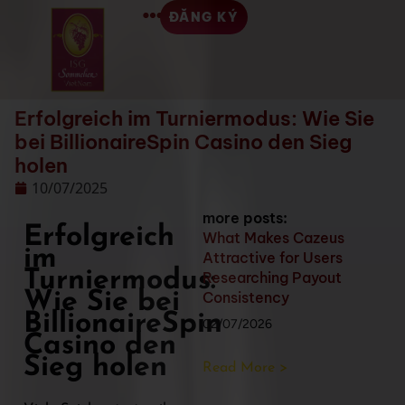
ĐĂNG KÝ
Erfolgreich im Turniermodus: Wie Sie
bei BillionaireSpin Casino den Sieg
holen
10/07/2025
more posts:
Erfolgreich
What Makes Cazeus
im
Attractive for Users
Turniermodus:
Researching Payout
Consistency
Wie Sie bei
BillionaireSpin
02/07/2026
Casino den
Sieg holen
Read More >