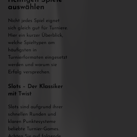
auswählen
Nicht jedes Spiel eignet
sich gleich gut für Turniere.
Hier ein kurzer Überblick,
welche Spieltypen am
häufigsten in
Turnierformaten eingesetzt
werden und warum sie
Erfolg versprechen.
Slots – Der Klassiker
mit Twist
Slots sind aufgrund ihrer
schnellen Runden und
klaren Punktesysteme
beliebte Turnier‑Games.
Achten Sie auf folgende