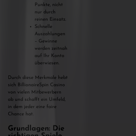
Punkte, nicht
nur durch
reinen Einsatz.
Schnelle
Auszahlungen
– Gewinne
werden zeitnah
auf Ihr Konto
überwiesen.
Durch diese Merkmale hebt
sich BillionaireSpin Casino
von vielen Mitbewerbern
ab und schafft ein Umfeld,
in dem jeder eine faire
Chance hat.
Grundlagen: Die
richtigen Spiele