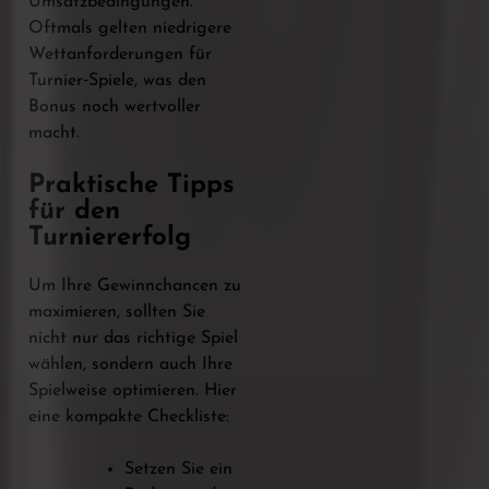
Umsatzbedingungen.
Oftmals gelten niedrigere
Wettanforderungen für
Turnier‑Spiele, was den
Bonus noch wertvoller
macht.
Praktische Tipps
für den
Turniererfolg
Um Ihre Gewinnchancen zu
maximieren, sollten Sie
nicht nur das richtige Spiel
wählen, sondern auch Ihre
Spielweise optimieren. Hier
eine kompakte Checkliste:
Setzen Sie ein