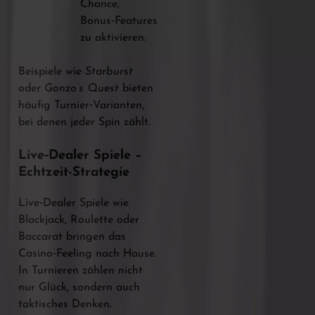
Chance,
Bonus‑Features
zu aktivieren.
Beispiele wie
Starburst
oder
Gonzo’s Quest
bieten
häufig Turnier‑Varianten,
bei denen jeder Spin zählt.
Live‑Dealer Spiele –
Echtzeit-Strategie
Live‑Dealer Spiele wie
Blackjack, Roulette oder
Baccarat bringen das
Casino‑Feeling nach Hause.
In Turnieren zählen nicht
nur Glück, sondern auch
taktisches Denken.