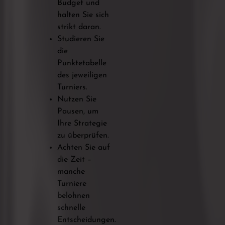
Budget und
halten Sie sich
strikt daran.
Studieren Sie
die
Punktetabelle
des jeweiligen
Turniers.
Nutzen Sie
Pausen, um
Ihre Strategie
zu überprüfen.
Achten Sie auf
die Zeit –
manche
Turniere
belohnen
schnelle
Entscheidungen.