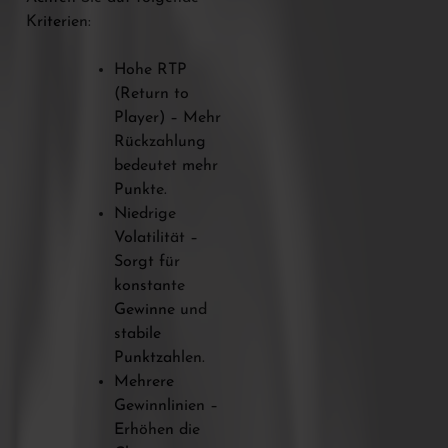
Kriterien:
Hohe RTP
(Return to
Player) – Mehr
Rückzahlung
bedeutet mehr
Punkte.
Niedrige
Volatilität –
Sorgt für
konstante
Gewinne und
stabile
Punktzahlen.
Mehrere
Gewinnlinien –
Erhöhen die