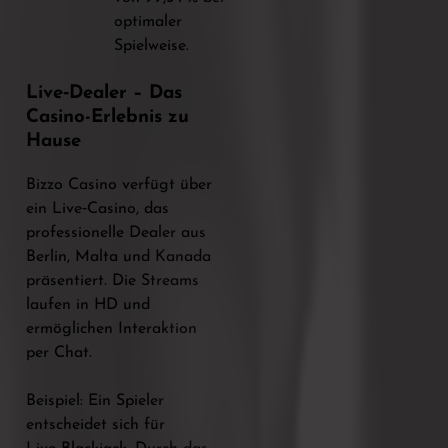
optimaler
Spielweise.
Live‑Dealer – Das
Casino-Erlebnis zu
Hause
Bizzo Casino verfügt über
ein Live‑Casino, das
professionelle Dealer aus
Berlin, Malta und Kanada
präsentiert. Die Streams
laufen in HD und
ermöglichen Interaktion
per Chat.
Beispiel: Ein Spieler
entscheidet sich für