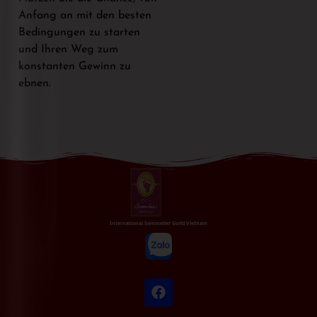
Anfang an mit den besten
Bedingungen zu starten
und Ihren Weg zum
konstanten Gewinn zu
ebnen.
International Sommelier Guild Vietnam