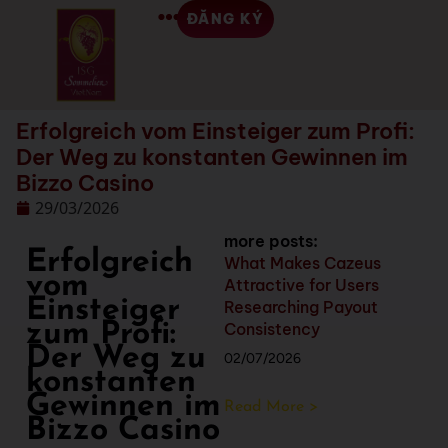
ĐĂNG KÝ
Erfolgreich vom Einsteiger zum Profi:
Der Weg zu konstanten Gewinnen im
Bizzo Casino
29/03/2026
more posts:
Erfolgreich
What Makes Cazeus
vom
Attractive for Users
Einsteiger
Researching Payout
Consistency
zum Profi:
Der Weg zu
02/07/2026
konstanten
Gewinnen im
Read More >
Bizzo Casino