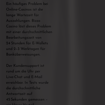
Ein häufiges Problem bei
Online‑Casinos ist die
lange Wartezeit für
Auszahlungen. Bizzo
Casino löst dieses Problem
mit einer durchschnittlichen
Bearbeitungszeit von
24 Stunden für E‑Wallets
und 2–3 Werktagen für
Banküberweisungen.
Der Kundensupport ist
rund um die Uhr per
Live‑Chat und E‑Mail
erreichbar. In Tests wurde
die durchschnittliche
Antwortzeit auf
45 Sekunden gemessen –