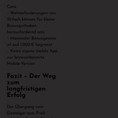
Cons:
– Wettanforderungen von
35‑fach können für kleine
Bonusguthaben
herausfordernd sein
– Maximaler Bonusgewinn
ist auf 1.000 € begrenzt
– Keine eigene mobile App,
nur browserbasierte
Mobile‑Version
Fazit – Der Weg
zum
langfristigen
Erfolg
Der Übergang vom
Einsteiger zum Profi