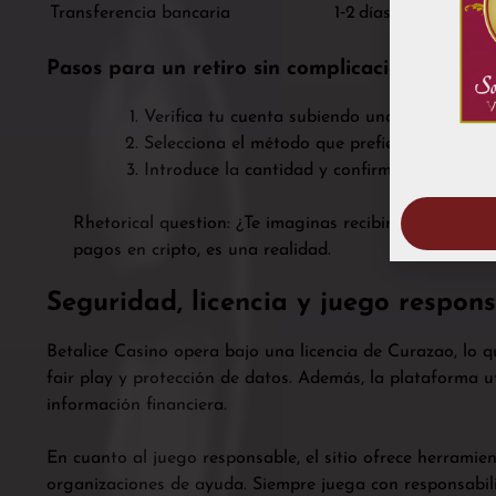
Transferencia bancaria
1‑2 días
Pasos para un retiro sin complicaciones
Verifica tu cuenta subiendo una identificación
Selecciona el método que prefieras (las cri
Introduce la cantidad y confirma.
Rhetorical question: ¿Te imaginas recibir tus gananc
pagos en cripto, es una realidad.
Seguridad, licencia y juego respon
Betalice Casino opera bajo una licencia de Curazao, lo 
fair play y protección de datos. Además, la plataforma u
información financiera.
En cuanto al juego responsable, el sitio ofrece herramie
organizaciones de ayuda. Siempre juega con responsabil