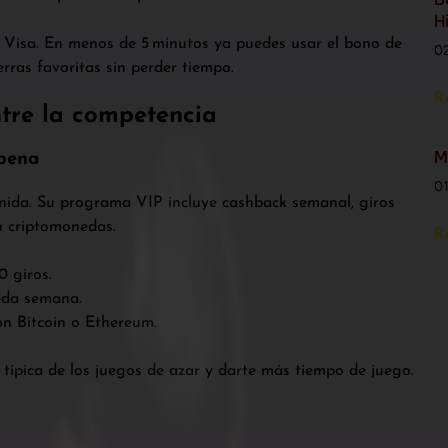
H
 Visa. En menos de 5 minutos ya puedes usar el bono de
0
rras favoritas sin perder tiempo.
R
ntre la competencia
M
 pena
0
enida. Su programa VIP incluye cashback semanal, giros
n criptomonedas.
R
0 giros.
ada semana.
on Bitcoin o Ethereum.
d típica de los juegos de azar y darte más tiempo de juego.