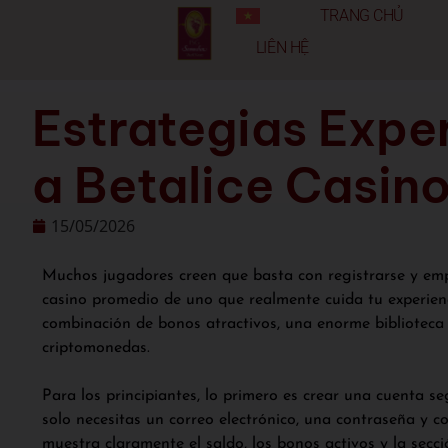
TRANG CHỦ
LIÊN HỆ
Estrategias Expe
a Betalice Casin
15/05/2026
Muchos jugadores creen que basta con registrarse y emp
casino promedio de uno que realmente cuida tu experienci
combinación de bonos atractivos, una enorme biblioteca 
criptomonedas.
Para los principiantes, lo primero es crear una cuenta s
solo necesitas un correo electrónico, una contraseña y c
muestra claramente el saldo, los bonos activos y la secc