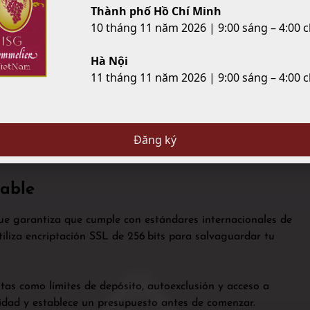
3‑5 días
Seguro pero lento
Thành phố Hồ Chí Minh
10 tháng 11 năm 2026 | 9:00 sáng – 4:00 c
Hà Nội
 oficial.
11 tháng 11 năm 2026 | 9:00 sáng – 4:00 c
ptomonedas son las más rápidas).
Đăng ký
ias en menos de una hora? Con Betalice Casino y los
sable
que garantiza que cumple con estándares internacionales de
tiliza encriptación SSL de 256 bits para salvaguardar tu
ntas como límites de depósito, autoexclusión y acceso a
idad y establece un presupuesto antes de comenzar.