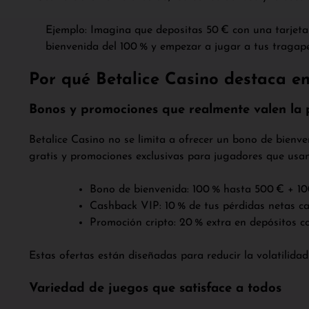
Ejemplo: Imagina que depositas 50 € con una tarjeta
bienvenida del 100 % y empezar a jugar a tus tragape
Por qué Betalice Casino destaca e
Bonos y promociones que realmente valen la
Betalice Casino no se limita a ofrecer un bono de bienv
gratis y promociones exclusivas para jugadores que usa
Bono de bienvenida: 100 % hasta 500 € + 10
Cashback VIP: 10 % de tus pérdidas netas c
Promoción cripto: 20 % extra en depósitos c
Estas ofertas están diseñadas para reducir la volatilida
Variedad de juegos que satisface a todos