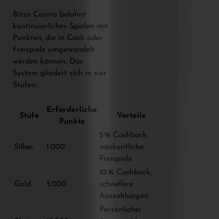
Bizzo Casino belohnt
kontinuierliches Spielen mit
Punkten, die in Cash oder
Freispiele umgewandelt
werden können. Das
System gliedert sich in vier
Stufen:
Erforderliche
Stufe
Vorteile
Punkte
5 % Cashback,
Silber
1 000
wöchentliche
Freispiele
10 % Cashback,
Gold
5 000
schnellere
Auszahlungen
Persönlicher