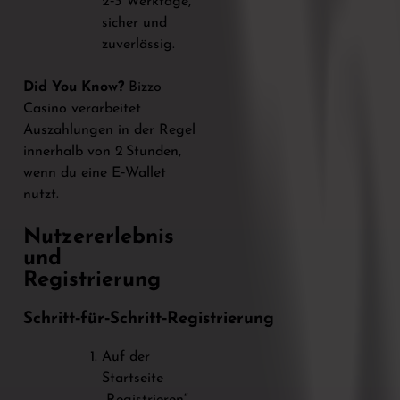
2‑3 Werktage,
sicher und
zuverlässig.
Did You Know?
Bizzo
Casino verarbeitet
Auszahlungen in der Regel
innerhalb von 2 Stunden,
wenn du eine E‑Wallet
nutzt.
Nutzererlebnis
und
Registrierung
Schritt‑für‑Schritt‑Registrierung
Auf der
Startseite