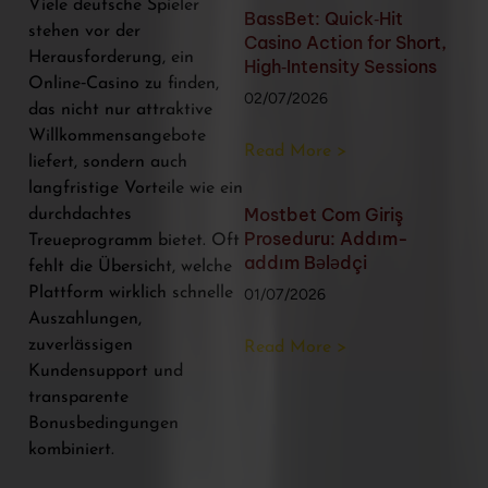
Viele deutsche Spieler
BassBet: Quick‑Hit
stehen vor der
Casino Action for Short,
Herausforderung, ein
High‑Intensity Sessions
Online‑Casino zu finden,
02/07/2026
das nicht nur attraktive
Willkommensangebote
Read More >
liefert, sondern auch
langfristige Vorteile wie ein
Mostbet Com Giriş
durchdachtes
Proseduru: Addım-
Treueprogramm bietet. Oft
addım Bələdçi
fehlt die Übersicht, welche
Plattform wirklich schnelle
01/07/2026
Auszahlungen,
zuverlässigen
Read More >
Kundensupport und
transparente
Bonusbedingungen
kombiniert.