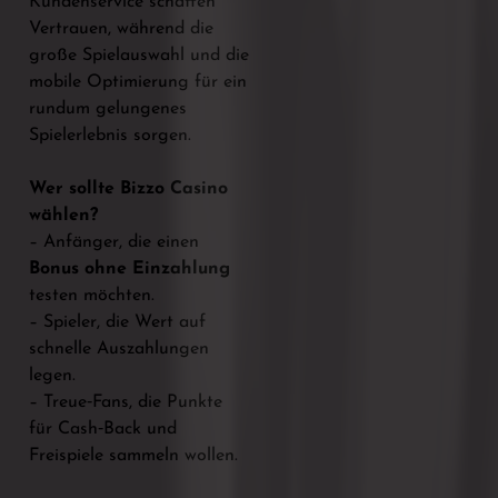
Kundenservice schaffen
Vertrauen, während die
große Spielauswahl und die
mobile Optimierung für ein
rundum gelungenes
Spielerlebnis sorgen.
Wer sollte Bizzo Casino
wählen?
– Anfänger, die einen
Bonus ohne Einzahlung
testen möchten.
– Spieler, die Wert auf
schnelle Auszahlungen
legen.
– Treue‑Fans, die Punkte
für Cash‑Back und
Freispiele sammeln wollen.