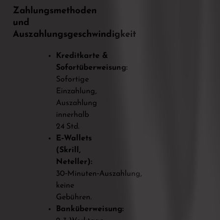
Zahlungsmethoden
und
Auszahlungsgeschwindigkeit
Kreditkarte &
Sofortüberweisung:
Sofortige
Einzahlung,
Auszahlung
innerhalb
24 Std.
E‑Wallets
(Skrill,
Neteller):
30‑Minuten‑Auszahlung,
keine
Gebühren.
Banküberweisung: