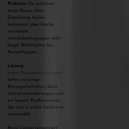
Problem:
Du möchtest
einen Bonus ohne
Einzahlung testen,
bekommst aber häufig
versteckte
Umsatzbedingungen oder
lange Wartezeiten bei
Auszahlungen.
Lösung:
https://bizzocasino-win.net/
liefert sofortige
Bonusgutschriften, klare
Umsatzanforderungen und
ein loyales Punktesystem,
das sich in echte Geldwerte
umwandelt.
Bizzo Casino präsentiert