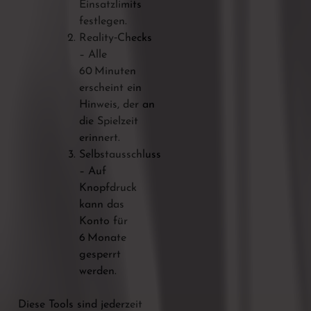
Einsatzlimits
festlegen.
Reality‑Checks
– Alle
60 Minuten
erscheint ein
Hinweis, der an
die Spielzeit
erinnert.
Selbstausschluss
– Auf
Knopfdruck
kann das
Konto für
6 Monate
gesperrt
werden.
Diese Tools sind jederzeit