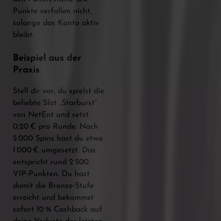
Punkte verfallen nicht,
solange das Konto aktiv
bleibt.
Beispiel aus der
Praxis
Stell dir vor, du spielst die
beliebte Slot „Starburst“
von NetEnt und setzt
0,20 € pro Runde. Nach
5 000 Spins hast du etwa
1 000 € umgesetzt. Das
entspricht rund 2 500
VIP‑Punkten. Du hast
damit die Bronze‑Stufe
erreicht und bekommst
sofort 10 % Cashback auf