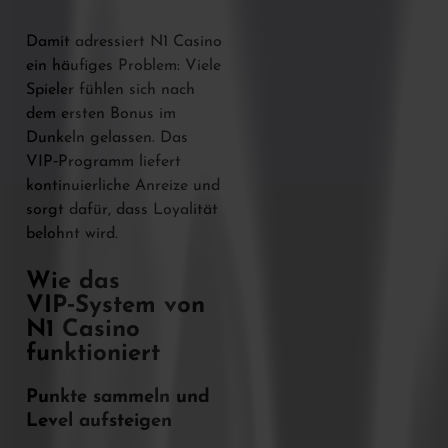
Damit adressiert N1 Casino
ein häufiges Problem: Viele
Spieler fühlen sich nach
dem ersten Bonus im
Dunkeln gelassen. Das
VIP‑Programm liefert
kontinuierliche Anreize und
sorgt dafür, dass Loyalität
belohnt wird.
Wie das
VIP‑System von
N1 Casino
funktioniert
Punkte sammeln und
Level aufsteigen