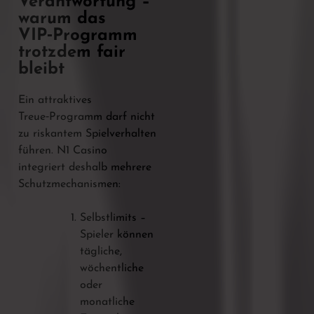
Verantwortung –
warum das
VIP‑Programm
trotzdem fair
bleibt
Ein attraktives
Treue‑Programm darf nicht
zu riskantem Spielverhalten
führen. N1 Casino
integriert deshalb mehrere
Schutzmechanismen:
Selbstlimits –
Spieler können
tägliche,
wöchentliche
oder
monatliche