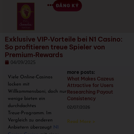
ĐĂNG KÝ
Exklusive VIP‑Vorteile bei N1 Casino:
So profitieren treue Spieler von
Premium‑Rewards
04/09/2025
more posts:
Viele Online‑Casinos
What Makes Cazeus
locken mit
Attractive for Users
Researching Payout
Willkommensboni, doch nur
Consistency
wenige bieten ein
durchdachtes
02/07/2026
Treue‑Programm. Im
Vergleich zu anderen
Read More >
Anbietern überzeugt
N1