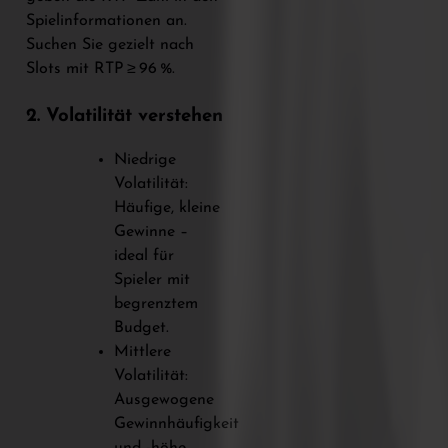
Spielinformationen an.
Suchen Sie gezielt nach
Slots mit RTP ≥ 96 %.
2. Volatilität verstehen
Niedrige
Volatilität:
Häufige, kleine
Gewinne –
ideal für
Spieler mit
begrenztem
Budget.
Mittlere
Volatilität:
Ausgewogene
Gewinnhäufigkeit