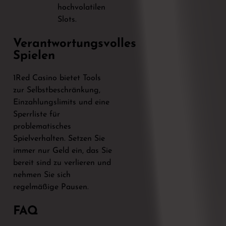
hochvolatilen
Slots.
Verantwortungsvolles
Spielen
1Red Casino bietet Tools
zur Selbstbeschränkung,
Einzahlungslimits und eine
Sperrliste für
problematisches
Spielverhalten. Setzen Sie
immer nur Geld ein, das Sie
bereit sind zu verlieren und
nehmen Sie sich
regelmäßige Pausen.
FAQ