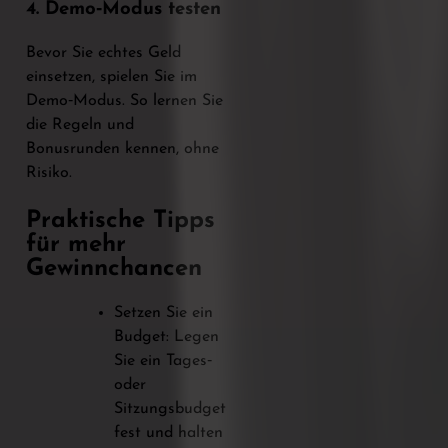
4. Demo‑Modus testen
Bevor Sie echtes Geld
einsetzen, spielen Sie im
Demo‑Modus. So lernen Sie
die Regeln und
Bonusrunden kennen, ohne
Risiko.
Praktische Tipps
für mehr
Gewinnchancen
Setzen Sie ein
Budget: Legen
Sie ein Tages‑
oder
Sitzungsbudget
fest und halten