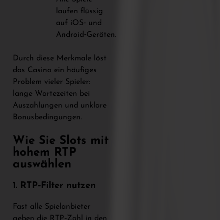
laufen flüssig
auf iOS‑ und
Android‑Geräten.
Durch diese Merkmale löst
das Casino ein häufiges
Problem vieler Spieler:
lange Wartezeiten bei
Auszahlungen und unklare
Bonusbedingungen.
Wie Sie Slots mit
hohem RTP
auswählen
1. RTP‑Filter nutzen
Fast alle Spielanbieter
geben die RTP‑Zahl in den