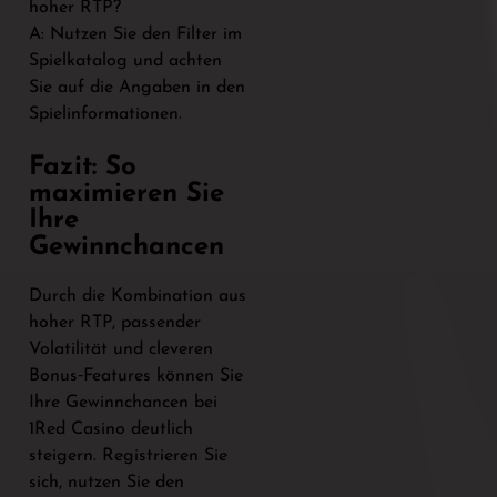
hoher RTP?
A: Nutzen Sie den Filter im
Spielkatalog und achten
Sie auf die Angaben in den
Spielinformationen.
Fazit: So
maximieren Sie
Ihre
Gewinnchancen
Durch die Kombination aus
hoher RTP, passender
Volatilität und cleveren
Bonus‑Features können Sie
Ihre Gewinnchancen bei
1Red Casino deutlich
steigern. Registrieren Sie
sich, nutzen Sie den