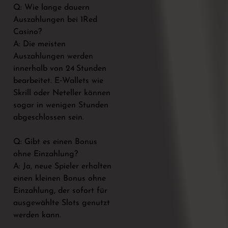
Q: Wie lange dauern
Auszahlungen bei 1Red
Casino?
A: Die meisten
Auszahlungen werden
innerhalb von 24 Stunden
bearbeitet. E‑Wallets wie
Skrill oder Neteller können
sogar in wenigen Stunden
abgeschlossen sein.
Q: Gibt es einen Bonus
ohne Einzahlung?
A: Ja, neue Spieler erhalten
einen kleinen Bonus ohne
Einzahlung, der sofort für
ausgewählte Slots genutzt
werden kann.