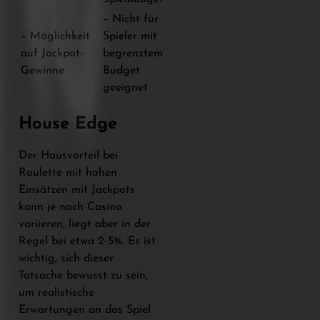
– Nicht für
– Möglichkeit
Spieler mit
auf Jackpot-
begrenztem
Gewinne
Budget
geeignet
House Edge
Der Hausvorteil bei
Roulette mit hohen
Einsätzen mit Jackpots
kann je nach Casino
variieren, liegt aber in der
Regel bei etwa 2-5%. Es ist
wichtig, sich dieser
Tatsache bewusst zu sein,
um realistische
Erwartungen an das Spiel