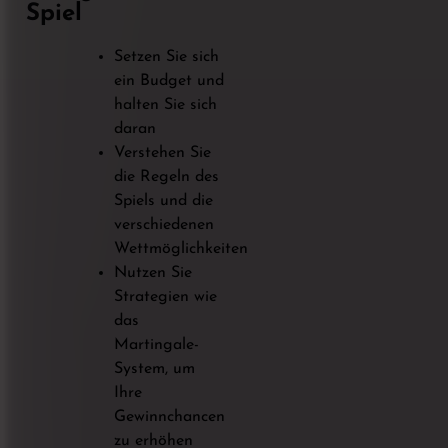
Spiel
Setzen Sie sich
ein Budget und
halten Sie sich
daran
Verstehen Sie
die Regeln des
Spiels und die
verschiedenen
Wettmöglichkeiten
Nutzen Sie
Strategien wie
das
Martingale-
System, um
Ihre
Gewinnchancen
zu erhöhen