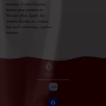
meisten Online-Casinos
bieten eine optimierte
Version ihres Spiels für
mobile Geräte an, sodass
Sie auch unterwegs spielen
können.
International Sommelier Guild Vietnam