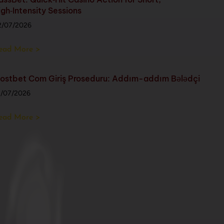
igh‑Intensity Sessions
2/07/2026
ead More >
ostbet Com Giriş Proseduru: Addım-addım Bələdçi
1/07/2026
ead More >