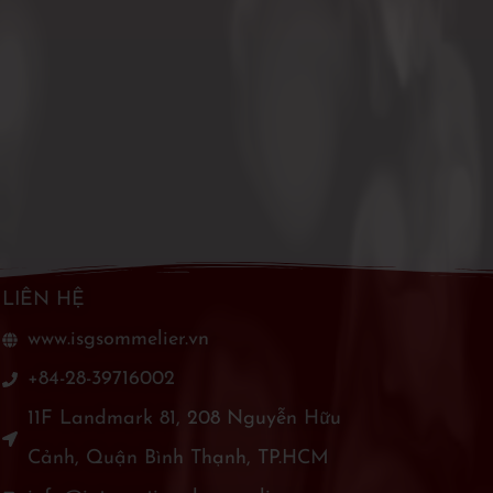
LIÊN HỆ
www.isgsommelier.vn
+84-28-39716002
11F Landmark 81, 208 Nguyễn Hữu
Cảnh, Quận Bình Thạnh, TP.HCM