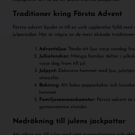
Traditioner kring Första Advent
Första advent bjuder in till en unik upplevelse fylld me
julperioden. Här är några av de mest älskade traditioner
Adventsljus:
Tända ett ljus varje söndag fram 
Julkalendrar:
Många familjer deltar i julka
varje dag fram till jul.
Julpynt:
Dekorera hemmet med ljus, julstjär
atmosfär.
Bakning:
Att baka pepparkakor och lussekatte
hemmet.
Familjesammankomster:
Första advent är e
gemensamma stunder.
Nedräkning till julens jackpottar
Att räkna ner till julen med små överraskningar och akt