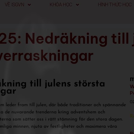
VỀ ISGVN
KHÓA HỌC
HÌNH THỨC HỌC
5: Nedräkning till 
verraskningar
m
ning till julens största
W
ngar
P
0
 leder fram till julen, där både traditioner och spännande
ska de nuvarande trenderna kring adventshem och
R
terna som sätter oss i rätt stämning för den stora dagen.
mliga minnen, njuta av festligheter och maximera våra
B