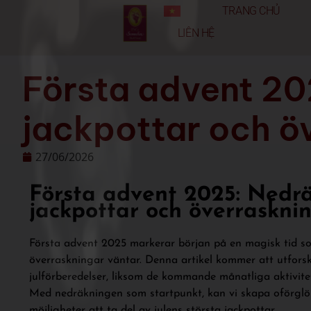
TRANG CHỦ
LIÊN HỆ
Första advent 202
jackpottar och ö
27/06/2026
Första advent 2025: Nedräk
jackpottar och överraskni
Första advent 2025 markerar början på en magisk tid som
överraskningar väntar. Denna artikel kommer att utfor
julförberedelser, liksom de kommande månatliga aktivite
Med nedräkningen som startpunkt, kan vi skapa oförglö
möjligheter att ta del av julens största jackpottar.