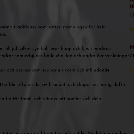
H
0
d varma traditioner som sätter stämningen för hela
R
na:
M
till jul, vilket symboliserar hopp och ljus i mörkret.
0
lendrar som erbjuder både choklad och andra överraskningar
nor och granar som skapar en varm och inbjudande
R
r blir ofta en del av firandet, och skapar en härlig doft i
n tid för familj och vänner att samlas och dela
iviteter bygger upp förväntan och glädje. Nedräkningen kan