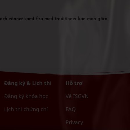
 och vänner samt fira med traditioner kan man göra
Đăng ký & Lịch thi
Hỗ trợ
Đăng ký khóa học
Về ISGVN
Lịch thi chứng chỉ
FAQ
Privacy