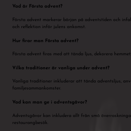
Vad är Första advent?
Första advent markerar början på adventstiden och infalle
och reflektion inför julens ankomst.
Hur firar man Första advent?
Första advent firas med att tända ljus, dekorera hemme
Vilka traditioner är vanliga under advent?
Vanliga traditioner inkluderar att tända adventsljus, an
familjesammankomster.
Vad kan man ge i adventsgåvor?
Adventsgåvor kan inkludera allt från små överraskningar, 
restaurangbesök.