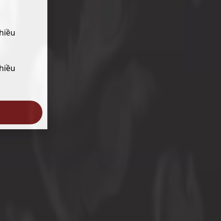
hiều
hiều