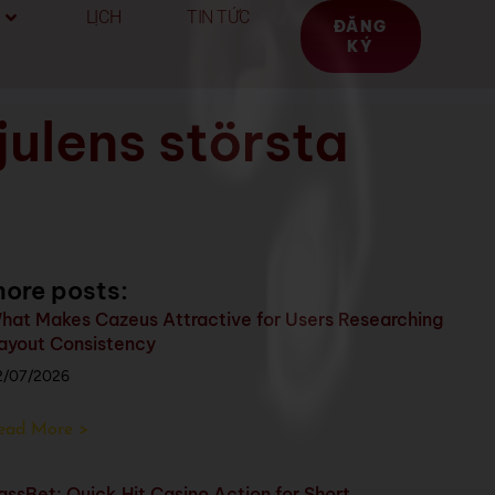
LỊCH
TIN TỨC
ĐĂNG
KÝ
julens största
ore posts:
hat Makes Cazeus Attractive for Users Researching
ayout Consistency
2/07/2026
ead More >
assBet: Quick‑Hit Casino Action for Short,