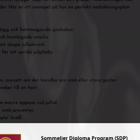
nader. Här är ett exempel på hur en perfekt nedräkningsplan
glögg och hemmagjorda godsaker.
 och hemlagade snacks.
t skapa julbakverk.
ör att sprida julglädje.
, oavsett om det handlar om små eller stora gester.
ber till en fest:
m måste öppnas vid jultid.
 små presenter.
te”-kväll.
att skapa nya minnen.
Sommelier Diploma Program (SDP)