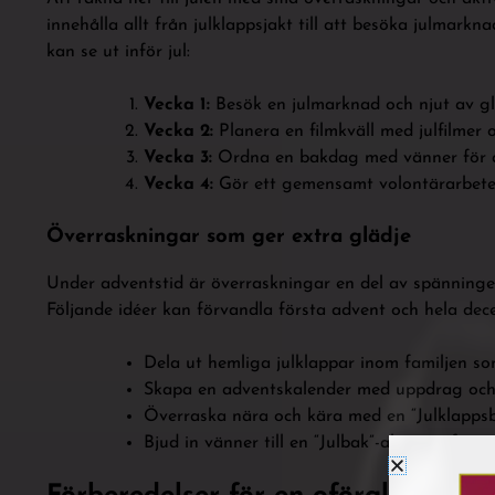
innehålla allt från julklappsjakt till att besöka julmark
kan se ut inför jul:
Vecka 1:
Besök en julmarknad och njut av 
Vecka 2:
Planera en filmkväll med julfilmer
Vecka 3:
Ordna en bakdag med vänner för at
Vecka 4:
Gör ett gemensamt volontärarbete f
Överraskningar som ger extra glädje
Under adventstid är överraskningar en del av spänningen
Följande idéer kan förvandla första advent och hela decem
Dela ut hemliga julklappar inom familjen so
Skapa en adventskalender med uppdrag och
Överraska nära och kära med en “Julklappsby
Bjud in vänner till en “Julbak”-aktivitet för 