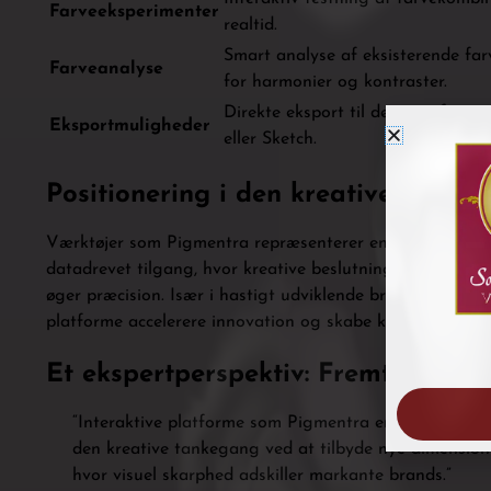
Farveeksperimenter
realtid.
Smart analyse af eksisterende far
Farveanalyse
for harmonier og kontraster.
Direkte eksport til designsoftwa
Eksportmuligheder
eller Sketch.
Positionering i den kreative økono
Værktøjer som Pigmentra repræsenterer en skillelinje me
datadrevet tilgang, hvor kreative beslutninger understøtt
øger præcision. Især i hastigt udviklende brancher som
platforme accelerere innovation og skabe konkurrencefor
Et ekspertperspektiv: Fremtidens d
“Interaktive platforme som Pigmentra er ikke blot vær
den kreative tankegang ved at tilbyde nye dimensioner
hvor visuel skarphed adskiller markante brands.”