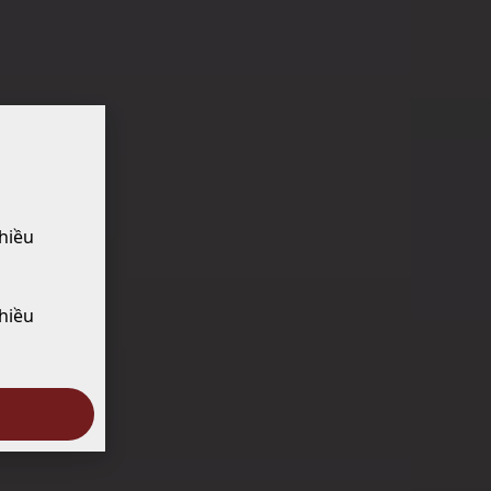
hiều
hiều