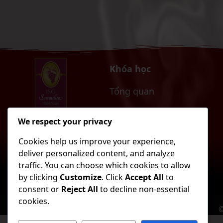
Khóa học
Tổng quan
IWC Certificate
International
We respect your privacy
Sommelier Guild
Vietnam
AWC Certificate
Cookies help us improve your experience,
deliver personalized content, and analyze
SDP Certificate
traffic. You can choose which cookies to allow
by clicking
Customize
. Click
Accept All
to
ISGM and ISGM Degree
consent or
Reject All
to decline non-essential
cookies.
©