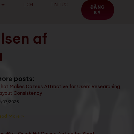
LỊCH
TIN TỨC
ĐĂNG
KÝ
lsen af
a
ore posts:
hat Makes Cazeus Attractive for Users Researching
ayout Consistency
2/07/2026
ead More >
assBet: Quick‑Hit Casino Action for Short,