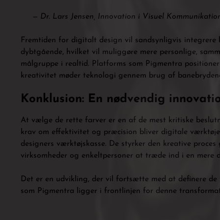
—
Dr. Lars Jensen, Innovation i Visuel Kommunikatio
Fremtiden for digitalt design vil sandsynligvis integrer
dybtgående, hvilket vil muliggøre mere personlige, samme
målgruppe i realtid. Platforms som Pigmentra positionere
kreativitet møder teknologi gennem brug af banebrydend
Konklusion: En nødvendig innovati
At vælge de rette farver er en af de mest kritiske beslu
krav om effektivitet og præcision bliver digitale værktøj
designers værktøjskasse. De styrker den kreative proces 
virksomheder og enkeltpersoner at træde ind i en mere d
Det er en udvikling, der vil fortsætte med at definere de
som Pigmentra ligger i frontlinjen for denne transformat