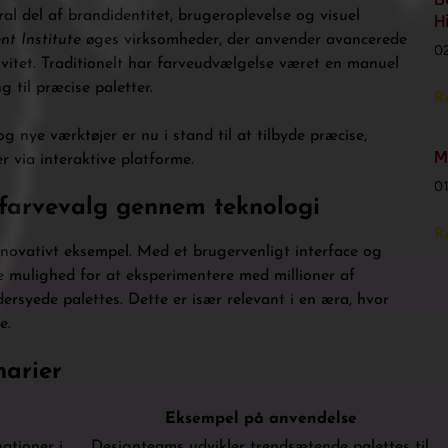
ral del af brandidentitet, brugeroplevelse og visuel
H
t Institute
øges virksomheder, der anvender avancerede
0
ivitet. Traditionelt har farveudvælgelse været en manuel
 til præcise paletter.
R
 nye værktøjer er nu i stand til at tilbyde præcise,
M
 via interaktive platforme.
0
 farvevalg gennem teknologi
R
nnovativt eksempel. Med et brugervenligt interface og
e mulighed for at eksperimentere med millioner af
rsyede palettes. Dette er især relevant i en æra, hvor
e.
narier
Eksempel på anvendelse
ationer i
Designteams udvikler trendsætende palettes til