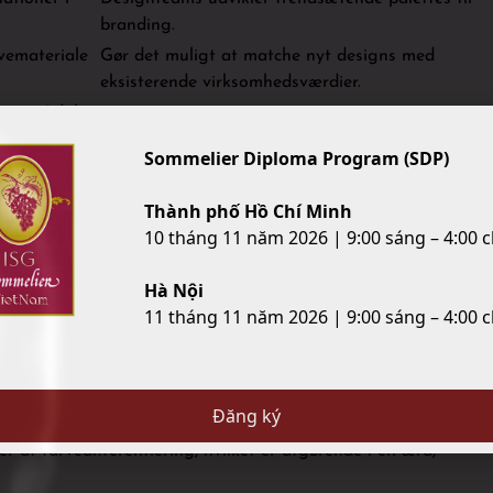
branding.
vemateriale
Gør det muligt at matche nyt designs med
eksisterende virksomhedsværdier.
re som Adobe
Sømløs integration i kreative workflows.
Sommelier Diploma Program (SDP)
mi
Thành phố Hồ Chí Minh
10 tháng 11 năm 2026 | 9:00 sáng – 4:00 c
llem teori og praksis i moderne design. De muliggør en mere
es af avanceret teknologi, hvilket mindsker subjektivitet og
Hà Nội
 mode, branding og digital markedsføring kan sådanne
11 tháng 11 năm 2026 | 9:00 sáng – 4:00 c
dele.
esign og farveudvalg
Đăng ký
ktøjer for at forenkle eksisterende processer – de former
 af farvedifferentiering, hvilket er afgørende i en æra,