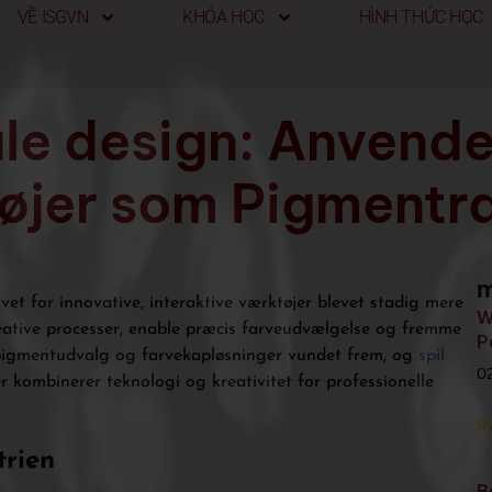
VỀ ISGVN
KHÓA HỌC
HÌNH THỨC HỌC
le design: Anvende
tøjer som Pigmentr
m
vet for innovative, interaktive værktøjer blevet stadig mere
W
reative processer, enable præcis farveudvælgelse og fremme
P
 pigmentudvalg og farvekapløsninger vundet frem, og
spil
0
 kombinerer teknologi og kreativitet for professionelle
R
trien
B