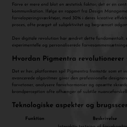
Farve er mere end blot en æstetisk faktor; det er en cent
kommunikation. Ifølge en rapport fra
Design Managemen
farveloperingsværktøjer, med 30% i deres kreative effekt
proces, ofte præget af subjektivitet og begrænset adgang
Den digitale revolution har ændret dette fundamentalt, og
experimentelle og personaliserede farvesammensætninger
Hvordan Pigmentra revolutionerer
Det er her, platformen spil Pigmentra fremstår som et i
avancerede algoritmer giver den professionelle designer
farvetoner, analysere farveharmonier og opsætte skrædde
brandperception ofte afhænger af subtile nuanceforskell
Teknologiske aspekter og brugssce
Funktion
Beskrivelse
Interaktiv testning af farvekombin