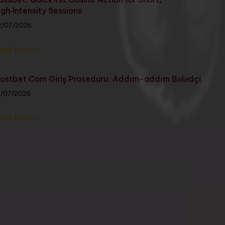
igh‑Intensity Sessions
2/07/2026
ead More >
ostbet Com Giriş Proseduru: Addım-addım Bələdçi
1/07/2026
ead More >