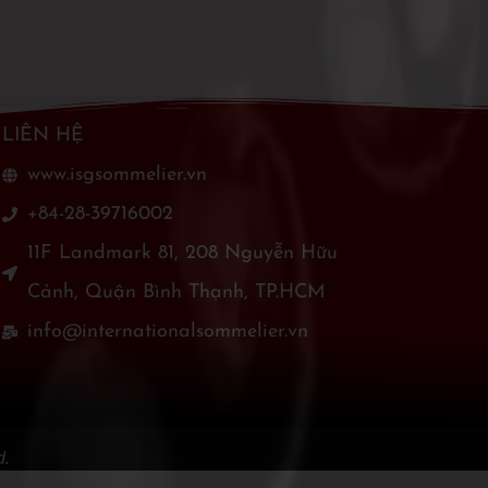
LIÊN HỆ
www.isgsommelier.vn
+84-28-39716002
11F Landmark 81, 208 Nguyễn Hữu
Cảnh, Quận Bình Thạnh, TP.HCM
info@internationalsommelier.vn
d.