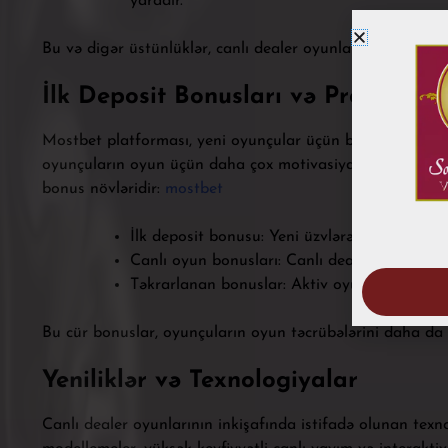
yaradır.
Bu və digər üstünlüklər, canlı dealer oyunlarının qanunla
İlk Deposit Bonusları və Promosyon
Mostbet platforması, yeni oyunçular üçün bir çox cazibəd
oyunçuların oyun üçün daha çox motivasiyaya sahib olmas
bonus növləridir:
mostbet
İlk deposit bonusu: Yeni üzvlərə, sistemdə il
Canlı oyun bonusları: Canlı dealer oyunları üç
Təkrarlanan bonuslar: Aktiv oyunçular üçün
Bu cür bonuslar, oyunçuların oyun təcrübələrini daha da a
Yeniliklər və Texnologiyalar
Canlı dealer oyunlarının inkişafında istifadə olunan texno