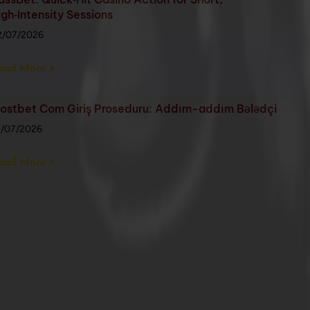
igh‑Intensity Sessions
2/07/2026
ead More >
ostbet Com Giriş Proseduru: Addım-addım Bələdçi
1/07/2026
ead More >