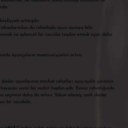
iv elementlər, bu oyunların daha maraqlı olmasına və
nda:
eyfiyyəti artmışdır.
cihazlarından da rahatlıqla oyun oynaya bilir.
inamik və əyləncəli bir təcrübə təqdim etmək üçün daha
rında oyunçuların məmnuniyyətini artırır.
 dealer oyunlarının müsbət cəhətləri açıq-aydın görünür.
ə həyəcan verici bir mühit təqdim edir. Eviniz rahatlığında
n seçimini daha da artırır. Yekun olaraq, canlı dealer
un bir cavabdır.