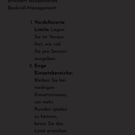
erfordert diszipliniertes
Bankroll‑Management:
Vordefinierte
Limits:
Legen
Sie im Voraus
fest, wie viel
Sie pro Session
ausgeben.
Enge
Einsatzbereiche:
Bleiben Sie bei
niedrigen
Einsatzniveaus,
um mehr
Runden spielen
zu können,
bevor Sie das
Limit erreichen.