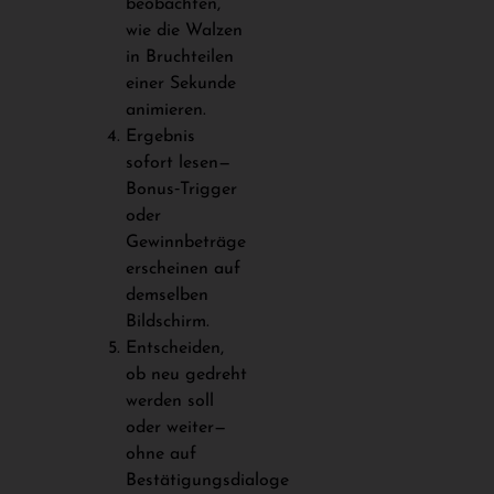
beobachten,
wie die Walzen
in Bruchteilen
einer Sekunde
animieren.
Ergebnis
sofort lesen—
Bonus‑Trigger
oder
Gewinnbeträge
erscheinen auf
demselben
Bildschirm.
Entscheiden,
ob neu gedreht
werden soll
oder weiter—
ohne auf
Bestätigungsdialoge