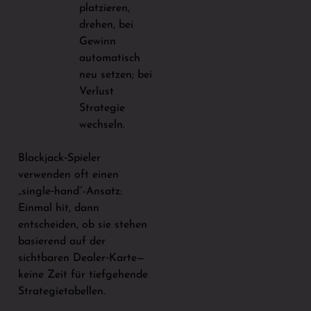
platzieren,
drehen, bei
Gewinn
automatisch
neu setzen; bei
Verlust
Strategie
wechseln.
Blackjack‑Spieler
verwenden oft einen
„single‑hand“-Ansatz:
Einmal hit, dann
entscheiden, ob sie stehen
basierend auf der
sichtbaren Dealer‑Karte—
keine Zeit für tiefgehende
Strategietabellen.