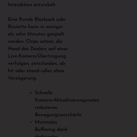
Interaktion entwickelt.
Eine Runde Blackjack oder
Roulette kann in weniger
als zehn Minuten gespielt
werden: Chips setzen, die
Hand des Dealers auf einer
Live‑Kamera‑Übertragung
verfolgen, entscheiden, ob
hit oder stand—alles ohne
Verzögerung.
Schnelle
Kamera‑Aktualisierungsraten
reduzieren
Bewegungsunschärfe.
Minimales
Buffering dank
dedizierter