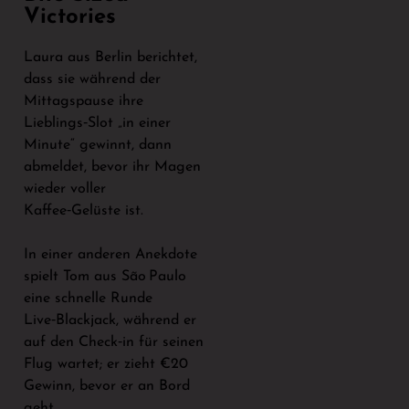
Victories
Laura aus Berlin berichtet,
dass sie während der
Mittagspause ihre
Lieblings‑Slot „in einer
Minute“ gewinnt, dann
abmeldet, bevor ihr Magen
wieder voller
Kaffee‑Gelüste ist.
In einer anderen Anekdote
spielt Tom aus São Paulo
eine schnelle Runde
Live‑Blackjack, während er
auf den Check‑in für seinen
Flug wartet; er zieht €20
Gewinn, bevor er an Bord
geht.