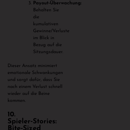
Payout‑Überwachung:
Behalten Sie
die
kumulativen
Gewinne/Verluste
im Blick in
Bezug auf die
Sitzungsdauer.
Dieser Ansatz minimiert
emotionale Schwankungen
und sorgt dafür, dass Sie
nach einem Verlust schnell
wieder auf die Beine
kommen.
10.
Spieler‑Stories:
Bite‑Sized