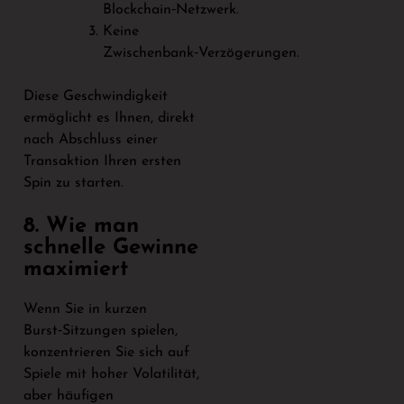
Blockchain‑Netzwerk.
Keine
Zwischenbank‑Verzögerungen.
Diese Geschwindigkeit
ermöglicht es Ihnen, direkt
nach Abschluss einer
Transaktion Ihren ersten
Spin zu starten.
8. Wie man
schnelle Gewinne
maximiert
Wenn Sie in kurzen
Burst‑Sitzungen spielen,
konzentrieren Sie sich auf
Spiele mit hoher Volatilität,
aber häufigen