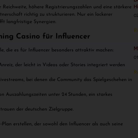
H
r Reichweite, höhere Registrierungszahlen und eine stärkere
nerschaft richtig zu strukturieren. Nur ein lockerer
0
ft langfristige Synergien.
R
hing Casino für Influencer
M
e, die es für Influencer besonders attraktiv machen:
0
nreiz, der leicht in Videos oder Stories integriert werden
R
r Livestreams, bei denen die Community das Spielgeschehen in
on Auszahlungszeiten unter 24 Stunden, ein starkes
trauen der deutschen Zielgruppe.
Plan erstellen, der sowohl den Influencer als auch seine