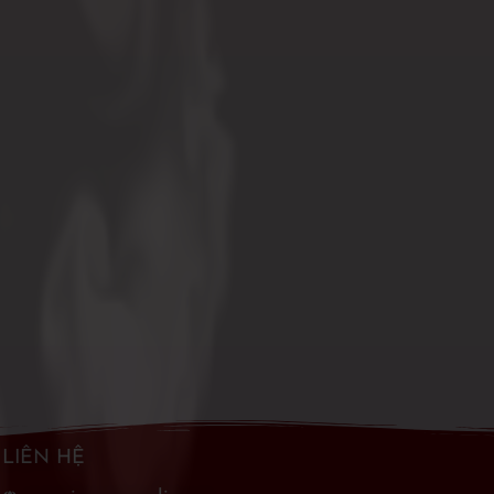
LIÊN HỆ