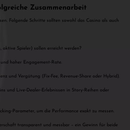
rfolgreiche Zusammenarbeit
n. Folgende Schritte sollten sowohl das Casino als auch
aktive Spieler) sollen erreicht werden?
e und hoher Engagement‑Rate.
enz und Vergütung (Fix‑Fee, Revenue‑Share oder Hybrid).
ns und Live‑Dealer‑Erlebnissen in Story‑Reihen oder
racking‑Parameter, um die Performance exakt zu messen.
erschaft transparent und messbar – ein Gewinn für beide