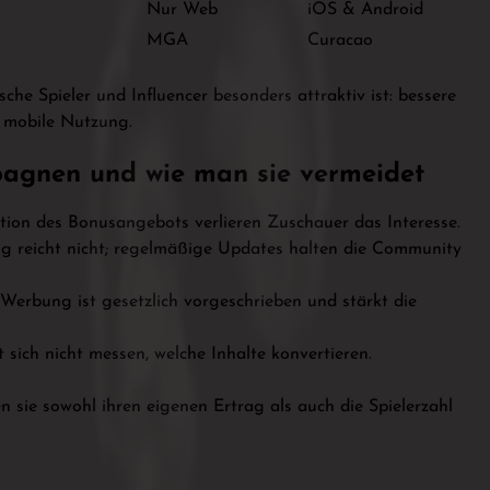
Nur Web
iOS & Android
MGA
Curacao
sche Spieler und Influencer besonders attraktiv ist: bessere
f mobile Nutzung.
pagnen und wie man sie vermeidet
ion des Bonusangebots verlieren Zuschauer das Interesse.
g reicht nicht; regelmäßige Updates halten die Community
erbung ist gesetzlich vorgeschrieben und stärkt die
 sich nicht messen, welche Inhalte konvertieren.
n sie sowohl ihren eigenen Ertrag als auch die Spielerzahl