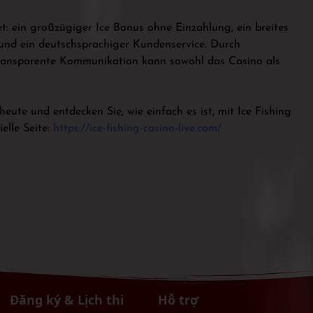
et: ein großzügiger Ice Bonus ohne Einzahlung, ein breites
und ein deutschsprachiger Kundenservice. Durch
 transparente Kommunikation kann sowohl das Casino als
 heute und entdecken Sie, wie einfach es ist, mit Ice Fishing
elle Seite:
https://ice-fishing-casino-live.com/
Đăng ký & Lịch thi
Hỗ trợ